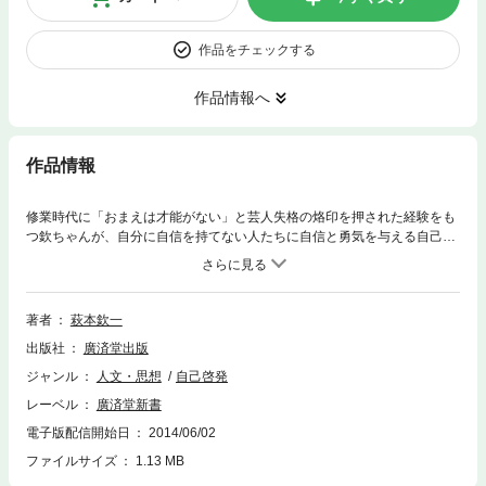
作品をチェックする
作品情報へ
作品情報
修業時代に「おまえは才能がない」と芸人失格の烙印を押された経験をも
つ欽ちゃんが、自分に自信を持てない人たちに自信と勇気を与える自己啓
発本。 「向いていない仕事に運がある」「ダメな若者ほど夢に近い」「運
をつかむには言葉を磨け」「家族と一緒に運を育てる」「お金より運をた
めよう」など。
著者
萩本欽一
出版社
廣済堂出版
ジャンル
人文・思想
自己啓発
レーベル
廣済堂新書
電子版配信開始日
2014/06/02
ファイルサイズ
1.13 MB