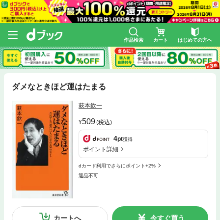
作品検索
カート
はじめての方へ
ダメなときほど運はたまる
萩本欽一
509
(税込)
4
pt
獲得
ポイント詳細
dカード利用でさらにポイント+2%
返品不可
カートへ
今すぐ買う