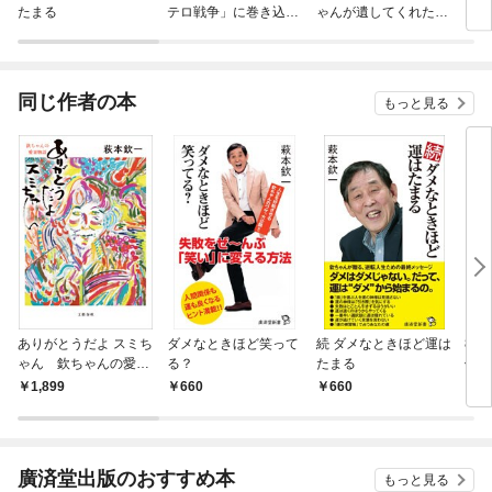
たまる
テロ戦争」に巻き込ま
ゃんが遺してくれた生
に転
れた二人の少女
き抜く力
ラス
され
同じ作者の本
もっと見る
ありがとうだよ スミち
ダメなときほど笑って
続 ダメなときほど運は
80
ゃん 欽ちゃんの愛妻
る？
たまる
何も
物語
1,899
660
660
1,
廣済堂出版のおすすめ本
もっと見る