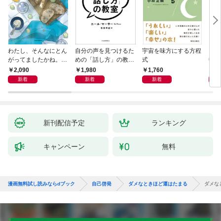
わたし、そんなにとん
自分の声を見つけるた
宇宙を味方にする方程
「考
がってましたかね。
めの「話し方」の教
式
中で
獅子座、Ａ型、丙午は
室 Ｏｒａｃｙ（オラ
却！
2,090
1,980
1,760
1,
めぐる
シー）
術大
新着
新着
新着
新刊配信予定
ランキング
キャンペーン
無料
漫画無料試し読みならdブック
自己啓発
ダメなときほど運はたまる
ダメな