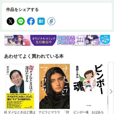
作品をシェアする
あわせてよく買われている本
続 ダメなときほど運は
ナビラとマララ 「対
ビンボー魂 おばあち
【単