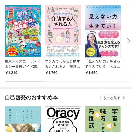
東京ディズニーランド
マンガでわかる介助す
「見えない力」を使っ
不安
＆シー裏技ガイド202
る人される人 重度訪
て生きていく あなた
テラ
6-27
問介護の24時間365日
の魂を目覚めさせるス
1,210
1,760
1,650
1,
ピリチュアル練習帳
自己啓発のおすすめ本
もっと見る