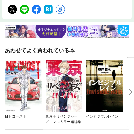
あわせてよく買われている本
ＭＦゴースト
東京卍リベンジャー
インビジブルレイン
ブル
ズ フルカラー短編集