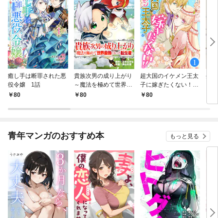
癒し手は断罪された悪
貴族次男の成り上がり
超大国のイケメン王太
生産
役令嬢 1話
～魔法を極めて世界最
子に嫁ぎたくない！！
して
強になった転生者～
1話
も作
80
80
80
8
1話
パー
いま
青年マンガのおすすめ本
もっと見る