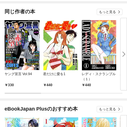
同じ作者の本
もっと見る
ヤング宣言 Vol.94
君だけに愛を1
レディ・スクランブル
ホー
（１）
330
440
440
4
eBookJapan Plusのおすすめ本
もっと見る