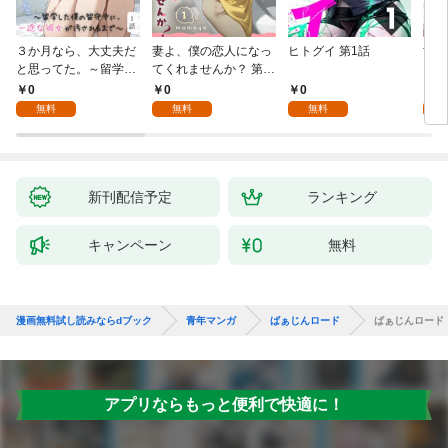
３か月なら、大丈夫だ
妻よ、僕の恋人になっ
ヒトグイ 第1話
世界
と思ってた。～留学し
てくれませんか？ 第1
レベ
た僕の留守中に、一途
話
0
0
0
0
な彼女が汚されるまで
無料
無料
無料
～ 1話
新刊配信予定
ランキング
キャンペーン
無料
漫画無料試し読みならdブック
青年マンガ
ばぁじんロード
ばぁじんロード
アプリならもっと便利で快適に！