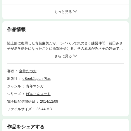
もっと見る
作品情報
陸上部に復帰した青葉麻美だが、ライバルで気の合う練習仲間・前田みさ
子が退学処分になったことに衝撃を受ける。その原因がみさ子の妊娠であ
ることを知り、自分が伊達の愛人であることを考えると心中穏やかではい
られなくなる。生理が遅れ、妊娠の兆候を感じ取った麻美は産婦人科を訪
ねる決意を固めるが……。
著者
金井たつお
出版社
eBookJapan Plus
ジャンル
青年マンガ
シリーズ
ばぁじんロード
電子版配信開始日
2014/12/09
ファイルサイズ
36.44 MB
作品をシェアする