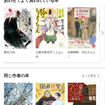
あわせてよく買われている本
後宮の烏
公家武者信平ことはじ
京都岡崎、月白さんと
アオ
め
こ
同じ作者の本
もっと見る