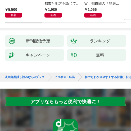
都市と地方を論じてみ
実 都市部の「非居住
用術
よう
化」が街を壊す
爆速
5,500
1,980
1,056
2,
新着
新着
新着
新刊配信予定
ランキング
キャンペーン
無料
漫画無料試し読みならdブック
ビジネス・経済
何でもわかりやすくする技術、伝
アプリならもっと便利で快適に！