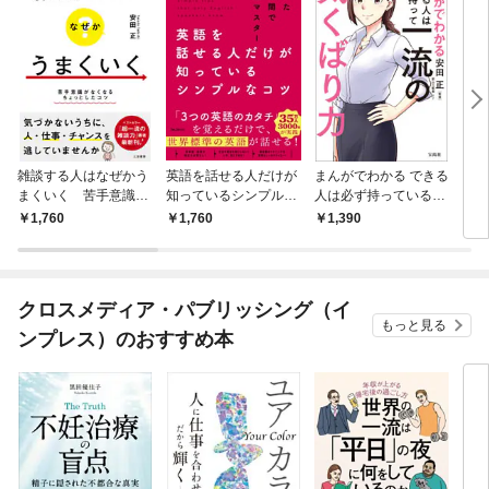
雑談する人はなぜかう
英語を話せる人だけが
まんがでわかる できる
１億
まくいく 苦手意識が
知っているシンプルな
人は必ず持っている一
なくなるちょっとした
コツ
流の気くばり力
1,760
1,760
1,390
1,
コツ
クロスメディア・パブリッシング（イ
もっと見る
ンプレス）のおすすめ本