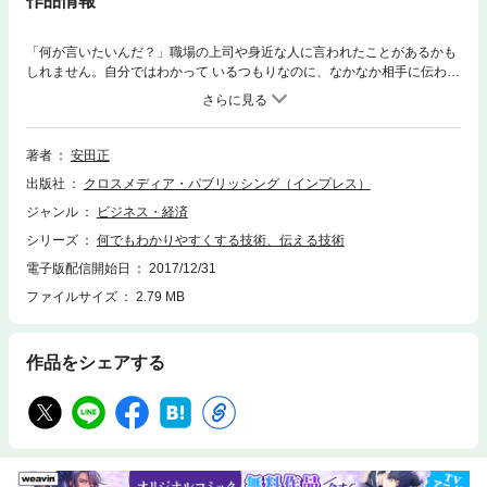
作品情報
「何が言いたいんだ？」職場の上司や身近な人に言われたことがあるかも
しれません。自分ではわかって いるつもりなのに、なかなか相手に伝わら
ない。 問題は、2 つあります。それは、1)そもそもの情報のインプットの
仕方が悪い。2)情報の伝え方が悪い。 そこで本書では、情報をいかに効率
的に吸収し、それをいかにわかりやすくできるか。話す、聞く、書く、質
問、図解による伝え方のコツを伝授していきます。イラストもふんだんに
著者
安田正
使用し、本自体も「わかりやす い」仕上がりです。
出版社
クロスメディア・パブリッシング（インプレス）
ジャンル
ビジネス・経済
シリーズ
何でもわかりやすくする技術、伝える技術
電子版配信開始日
2017/12/31
ファイルサイズ
2.79 MB
作品をシェアする