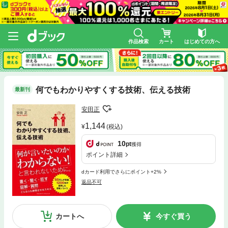
作品検索
カート
はじめての方へ
何でもわかりやすくする技術、伝える技術
最新刊
安田正
1,144
(税込)
10
pt
獲得
ポイント詳細
dカード利用でさらにポイント+2%
返品不可
カートへ
今すぐ買う