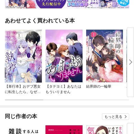
あわせてよく買われている本
【単行本】おデブ悪女
【タテヨミ】あなたは
結界師の一輪華
バッ
に転生したら、なぜか
もういりません
ロイ
ラスボス王子様に執着
今世
されています
りが
てく
OMI
同じ作者の本
もっと見る