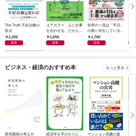
The Truth 不妊治療の
ユアカラー 人に仕事
世界の一流は「平日」
アー
盲点
を合わせる。だから輝
の夜に何をしているの
く
か
2,200
1,650
1,760
1,
新着
新着
新着
ビジネス・経済のおすすめ本
もっと見る
研究開発の考え方
経済学を手がかりに，
マンション高騰の真
Cla