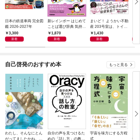
日本の鉄道車両 完全図
新レインボー はじめて
まいど！ ようかい不動
えさ
鑑 2026-2027年
ことば選び辞典 気持ち
産 203号室は、トイレ
のことば
の花子さんの部屋？
3,300
1,870
1,430
1,
新着
新着
新着
自己啓発のおすすめ本
もっと見る
わたし、そんなにとん
自分の声を見つけるた
宇宙を味方にする方程
「考
がってましたかね。
めの「話し方」の教
式
中で