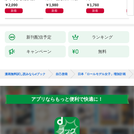
獅子座、Ａ型、丙午は
室 Ｏｒａｃｙ（オラ
却！
2,090
1,980
1,760
1,
めぐる
シー）
術大
新着
新着
新着
新刊配信予定
ランキング
キャンペーン
無料
漫画無料試し読みならdブック
自己啓発
日本「ロールモデル女子」増加計画
アプリならもっと便利で快適に！