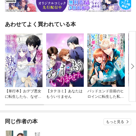
あわせてよく買われている本
【単行本】おデブ悪女
【タテヨミ】あなたは
バッドエンド目前のヒ
【タ
に転生したら、なぜか
もういりません
ロインに転生した私、
リ〜
ラスボス王子様に執着
今世では恋愛するつも
されています
りがチートな兄が離し
てくれません！？@C
OMIC
同じ作者の本
もっと見る