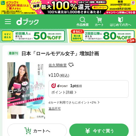
作品検索
カート
はじめての方へ
日本「ロールモデル女子」増加計画
最新刊
佐久間映里
110
(税込)
1
pt
獲得
ポイント詳細
dカード利用でさらにポイント+2%
返品不可
カートへ
今すぐ買う