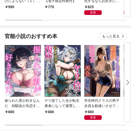
けによらない（１）
【電子限定特典付】
先するならお好きにど
で〜
【電子限定特典付】
うぞ（※ただし、私も
嬢？
825
1,
990
770
王子様を優先します
です
新着
が…）（１）【電子限
定特典付】
官能小説のおすすめ本
もっと見る
振られた君が好きなん
ヤリ捨てした女が転生
学生時代クラスの男子
片想
だ 幼馴染が失恋する
勇者になって復讐しに
全員を勘違いさせてた
オカ
たびに慰めエッチを求
来やがった
あの子と、同窓会で十
馴染
880
880
880
8
めてくる
年振りに再会した夜
新着