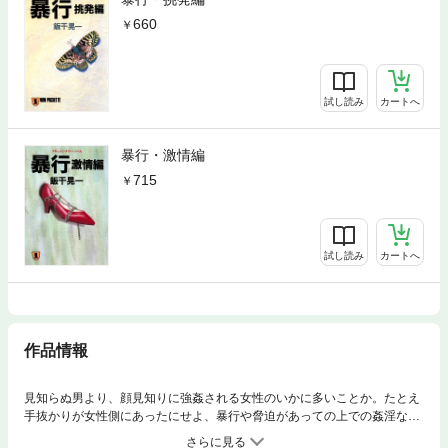
660
試し読み
カートへ
暴行・激情編
715
試し読み
カートへ
作品情報
見知らぬ男より、顔見知りに強姦される女性のいかに多いことか。たとえ
手抜かりが女性側にあったにせよ、暴行や脅迫があっての上での姦淫なら
ば、法律は強姦だと判断する…。大好評『生贄』シリーズに続き、新たな