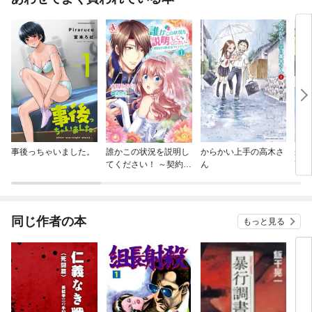
事後っちゃいました。
誰かこの状況を説明し
からかい上手の高木さ
から
てください！ ～契約か
ん
高木
ら始まるウェディング
～
同じ作者の本
もっと見る