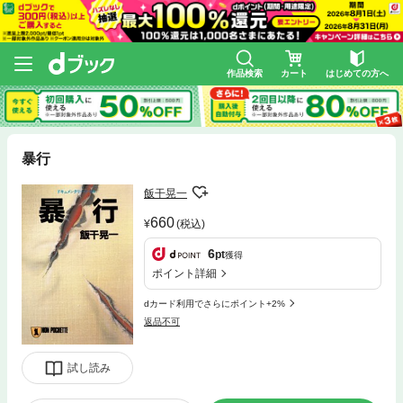
作品検索
カート
はじめての方へ
暴行
飯干晃一
660
(税込)
6
pt
獲得
ポイント詳細
dカード利用でさらにポイント+2%
返品不可
試し読み