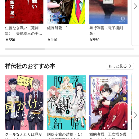
仁義なき戦い〈死闘
組長射殺 1
暴行調書（電子復刻
ドキ
篇〉 美能幸三の手記
版）
（電
より
550
110
550
5
祥伝社のおすすめ本
もっと見る
クールなふたりは見か
脱落令嬢の結婚（１）
婚約者様、王女様を優
私、