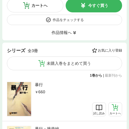
カートへ
今すぐ買う
作品をチェックする
作品情報へ
シリーズ
全3冊
お気に入り登録
未購入巻をまとめて買う
1巻から
|
最新刊から
暴行
660
試し読み
カートへ
暴行・挑発編