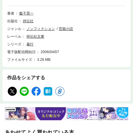
視点で男の犯罪を赤裸々に描く迫真の新シリーズ、登場！
著者
飯干晃一
出版社
祥伝社
ジャンル
ノンフィクション
官能小説
レーベル
祥伝社文庫
シリーズ
暴行
電子版配信開始日
2006/04/07
ファイルサイズ
3.26 MB
作品をシェアする
あわせてよく買われている本