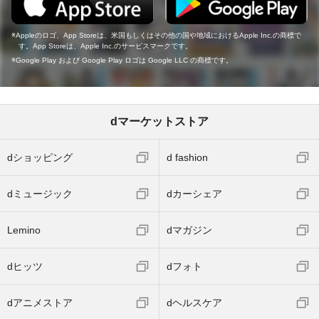
Appleのロゴ、App Storeは、米国もしくはその他の国や地域におけるApple Inc.の商標で
す。App Storeは、Apple Inc.のサービスマークです。
Google Play および Google Play ロゴは Google LLC の商標です。
dマーケットストア
dショッピング
d fashion
dミュージック
dカーシェア
Lemino
dマガジン
dヒッツ
dフォト
dアニメストア
dヘルスケア