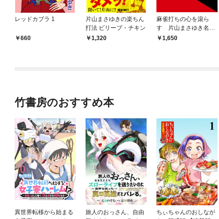
レッドカブラ 1
片山まさゆきの楽ちん
麻雀打ちの心を滾ら
打法 ビリーブ・チキン
す 片山まさゆき名言
集
660
1,320
1,650
竹書房のおすすめ本
異世界転移から始まる
旅人のおっさん、自由
ちぃちゃんのおしなが