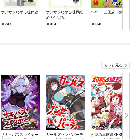
サクサクわかる現代史
サクサクわかる世界経
SWEET三国志 1巻
済の仕組み
792
814
660
もっと見る
サキュバススレイヤー
ガールズゾンビパーテ
灼熱の卓球娘REBUR