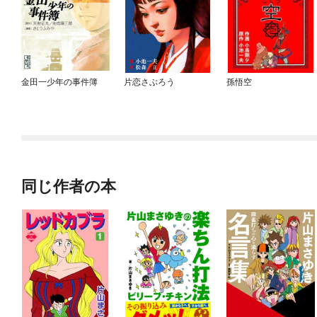
金田一少年の事件簿
片恋さぶろう
孫悟空
同じ作者の本