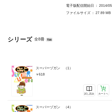
電子版配信開始日
2014/05
ファイルサイズ
27.89 MB
シリーズ
全8冊
完結
スーパーヅガン （1）
618
試し読み
カートへ
スーパーヅガン （4）