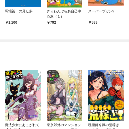
馬場裕一の見た夢
ぎゅわんぶらあ自己中
スーパーヅガン9
心派（１）
1,100
792
533
魔法少女にあこがれて
東京郊外のマンション
呪術師令嬢の荒稼ぎ！