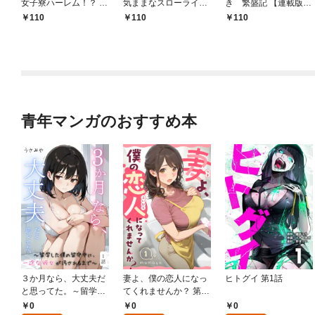
女子寮ハーレム！？ ～
気ままなスローライフ
き 繁盛記 【連載版】
管理人として働く人間
を送りたいのに世界を
１
110
110
110
と恋する魔族娘たち～
救った真の英雄だとバ
【連載版】０
レる 【連載版】１
青年マンガのおすすめ本
３か月なら、大丈夫だ
妻よ、僕の恋人になっ
ヒトグイ 第1話
と思ってた。～留学し
てくれませんか？ 第1
た僕の留守中に、一途
話
0
0
0