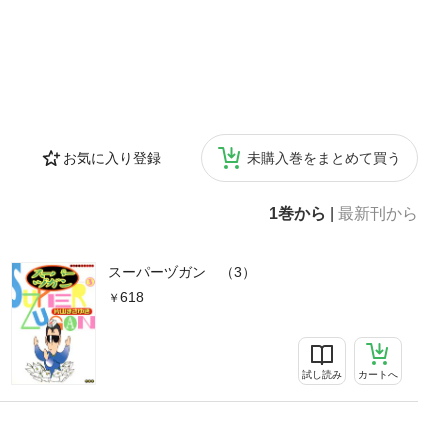
お気に入り登録
未購入巻をまとめて買う
1巻から
|
最新刊から
スーパーヅガン （3）
618
試し読み
カートへ