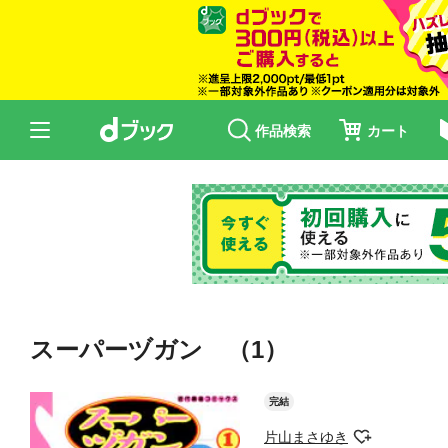
作品検索
カート
スーパーヅガン （1）
完結
片山まさゆき