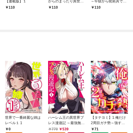
【連載版】１
からのまったり異世界
～牢獄から呪術具で掴
冒険記 ～僕の部屋が
み取る金貨ザクザク宮
110
110
110
ダンジョンの休憩所に
廷生活～ 【連載版】１
なってしまった件～
【連載版】１
世界で一番綺麗な姉は
ハーレム王の異世界プ
【タテヨミ】1.俺だけ
レベル１ 1
レス漫遊記 ～最強無双
2周目ガチ勢～強すぎ
のおじさんはあらゆる
てゲームバランスを破
0
770
539
71