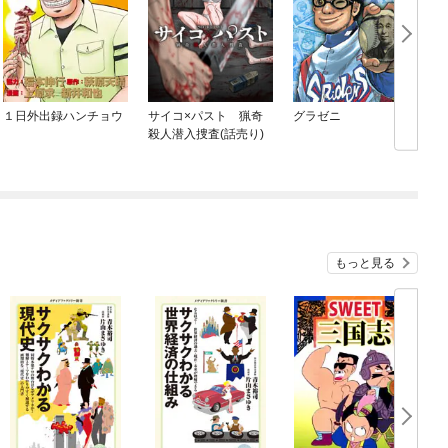
１日外出録ハンチョウ
サイコ×パスト 猟奇
グラゼニ
殺人潜入捜査(話売り)
もっと見る