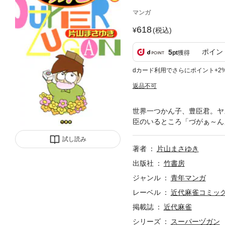
マンガ
618
(税込)
ポイン
5
pt
獲得
dカード利用でさらにポイント+2
返品不可
世界一つかん子、豊臣君。ヤ
臣のいるところ「づがぁ～ん
試し読み
著者
片山まさゆき
出版社
竹書房
ジャンル
青年マンガ
レーベル
近代麻雀コミッ
掲載誌
近代麻雀
シリーズ
スーパーヅガン