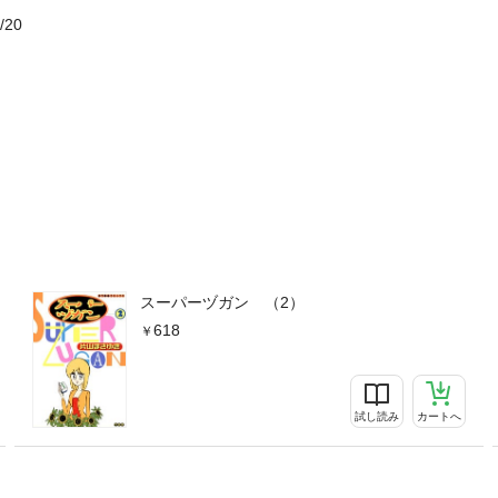
/20
スーパーヅガン （2）
618
試し読み
カートへ