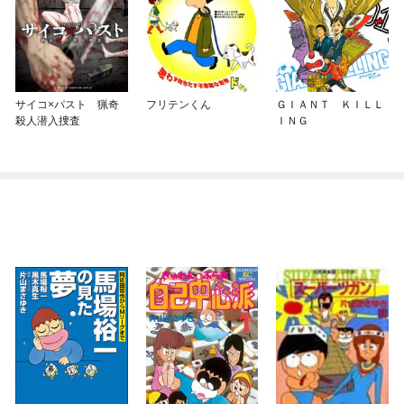
サイコ×パスト 猟奇
フリテンくん
ＧＩＡＮＴ ＫＩＬＬ
殺人潜入捜査
ＩＮＧ