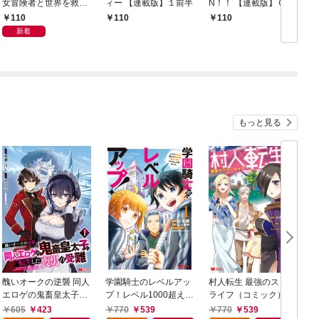
女冒険者と世界を救う
ィー 【連載版】１前半
N！！ 【連載版】０－
終末のハーレム部隊
①
110
110
110
【連載版】１
新着
もっと見る
醜いオークの逆襲 同人
学園騎士のレベルアッ
村人転生 最強のスロー
エロゲの鬼畜皇太子に
プ！レベル1000超えの
ライフ（コミック） 1
転生した喪男の受難
転生者、落ちこぼれク
605
423
770
539
770
539