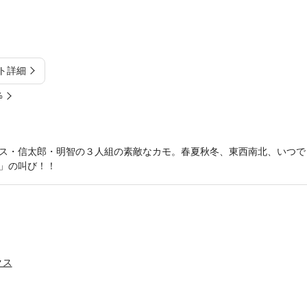
ト詳細
%
ス・信太郎・明智の３人組の素敵なカモ。春夏秋冬、東西南北、いつで
」の叫び！！
クス