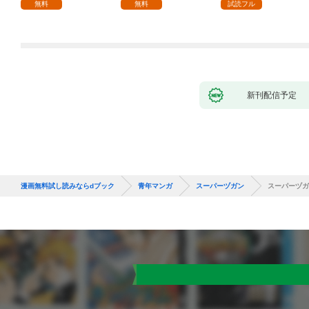
な彼女が汚されるまで
無料
無料
試読フル
～ 1話
新刊配信予定
漫画無料試し読みならdブック
青年マンガ
スーパーヅガン
スーパーヅガ