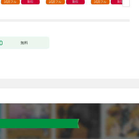
（コミック） 1
ラスに入学。そして、
試読フル
割引
試読フル
割引
試読フル
割引
（コミック） 1
ク
無料