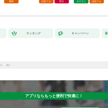
種族を嫁にする～（コ
壊した～
無料
試読フル
割引
タテヨミ
試読フル
ミック） 1
ランキング
キャンペーン
ン （1）
アプリならもっと便利で快適に！