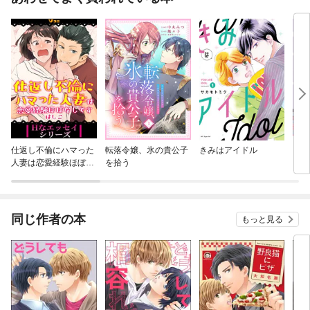
仕返し不倫にハマった
転落令嬢、氷の貴公子
きみはアイドル
シッ
人妻は恋愛経験ほぼな
を拾う
しです
同じ作者の本
もっと見る