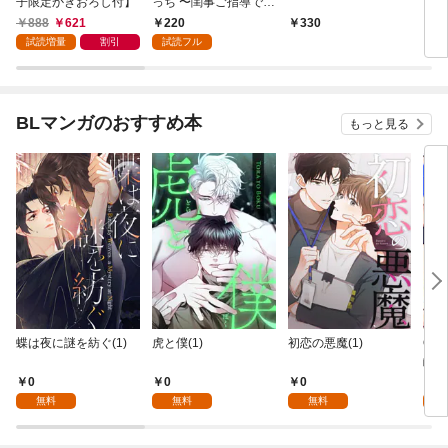
子限定かきおろし付】
っち 〜閨事ご指導でき
どで
かねます！〜（1）
888
621
220
330
1
試読増量
割引
試読フル
BLマンガのおすすめ本
もっと見る
蝶は夜に謎を紡ぐ(1)
虎と僕(1)
初恋の悪魔(1)
Ove
齢版
0
0
0
0
無料
無料
無料