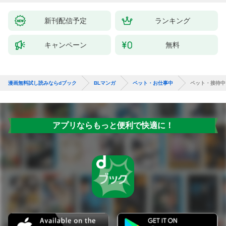
新刊配信予定
ランキング
キャンペーン
無料
漫画無料試し読みならdブック
BLマンガ
ペット・お仕事中
ペット・接待中
アプリならもっと便利で快適に！