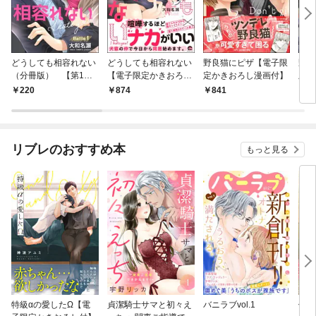
どうしても相容れない
どうしても相容れない
野良猫にピザ【電子限
野良
（分冊版） 【第1
【電子限定かきおろし
定かきおろし漫画付】
版）
話】
漫画付】
220
874
841
2
リブレのおすすめ本
もっと見る
特級αの愛したΩ【電
貞潔騎士サマと初々え
バニラブvol.1
偽者