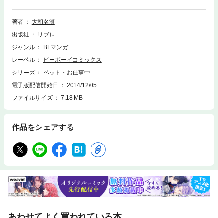
誌未発表作続編を、電子書籍だけの限定お届け！ ペット、ついに耳とし
っぽまでつきました。Hも大増量です☆
著者
大和名瀬
出版社
リブレ
ジャンル
BLマンガ
レーベル
ビーボーイコミックス
シリーズ
ペット・お仕事中
電子版配信開始日
2014/12/05
ファイルサイズ
7.18 MB
作品をシェアする
あわせてよく買われている本