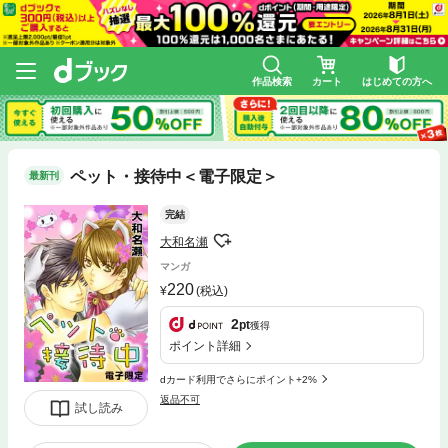
作品検索
カート
はじめての方へ
ペット・接待中＜電子限定＞
最新刊
完結
大和名瀬
マンガ
220
(税込)
2
pt
獲得
ポイント詳細
dカード利用でさらにポイント+2%
返品不可
試し読み