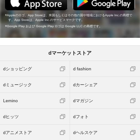
Appleのロゴ、App Storeは、米国もしくはその他の国や地域におけるApple Inc.の商標で
す。App Storeは、Apple Inc.のサービスマークです。
Google Play および Google Play ロゴは Google LLC の商標です。
dマーケットストア
dショッピング
d fashion
dミュージック
dカーシェア
Lemino
dマガジン
dヒッツ
dフォト
dアニメストア
dヘルスケア