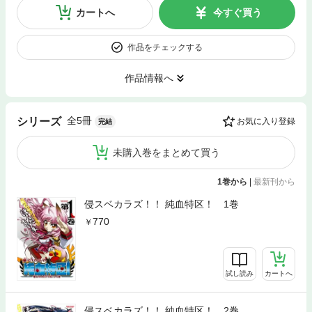
カートへ
今すぐ買う
作品をチェックする
作品情報へ
全5冊
シリーズ
お気に入り登録
完結
未購入巻をまとめて買う
1巻から
|
最新刊から
侵スベカラズ！！ 純血特区！ 1巻
770
試し読み
カートへ
侵スベカラズ！！ 純血特区！ 2巻