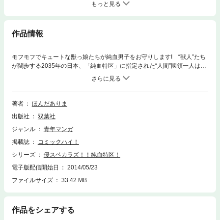
もっと見る
作品情報
モフモフでキュートな獣っ娘たちが純血男子をお守りします! “獣人”たち
が闊歩する2035年の日本、「純血特区」に指定された“人間”國領一人は、
3人の獣人娘と強制的な同居生活を送ることになった。人間としての特殊
な能力“純血力”に目覚めた一人の運命は…!?
著者
ほんだありま
出版社
双葉社
ジャンル
青年マンガ
掲載誌
コミックハイ！
シリーズ
侵スベカラズ！！純血特区！
電子版配信開始日
2014/05/23
ファイルサイズ
33.42 MB
作品をシェアする