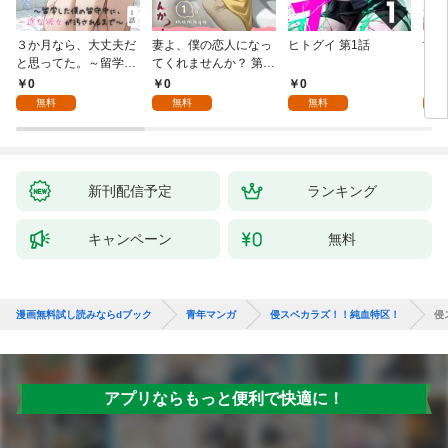
３か月なら、大丈夫だ
妻よ、僕の恋人になっ
ヒトグイ 第1話
世界
と思ってた。～留学し
てくれませんか？ 第1
レベ
た僕の留守中に、一途
話
0
0
0
0
な彼女が汚されるまで
無料
無料
無料
～ 1話
新刊配信予定
ランキング
キャンペーン
無料
漫画無料試し読みならdブック
青年マンガ
侵スベカラズ！！純血特区！
侵
アプリならもっと便利で快適に！