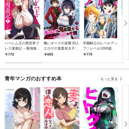
ハーレム王の異世界プ
醜いオークの逆襲 同人
学園騎士のレベルアッ
村人
レス漫遊記 ～最強無双
エロゲの鬼畜皇太子に
プ！レベル1000超え
ライ
のおじさんはあらゆる
転生した喪男の受難
の転生者、落ちこぼれ
770
605
770
7
種族を嫁にする～（コ
（コミック） 1
クラスに入学。そし
ミック） 1
て、（コミック） 1
青年マンガのおすすめ本
もっと見る