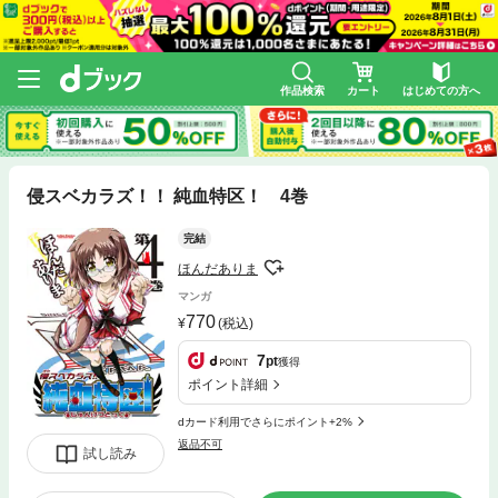
作品検索
カート
はじめての方へ
侵スベカラズ！！ 純血特区！ 4巻
完結
ほんだありま
マンガ
770
(税込)
7
pt
獲得
ポイント詳細
dカード利用でさらにポイント+2%
返品不可
試し読み