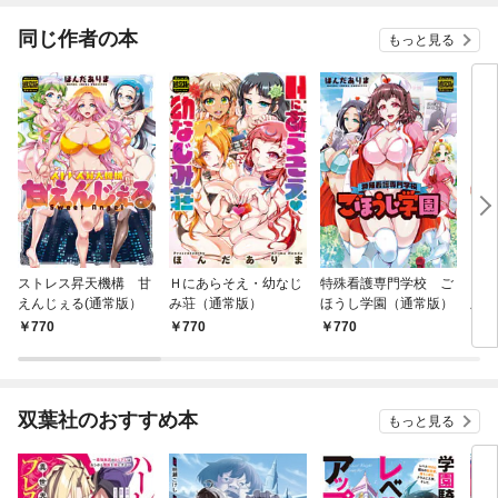
てくれません！？@C
OMIC
同じ作者の本
もっと見る
ストレス昇天機構 甘
Ｈにあらそえ・幼なじ
特殊看護専門学校 ご
ちん
えんじぇる(通常版）
み荘（通常版）
ほうし学園（通常版）
版）
770
770
770
7
双葉社のおすすめ本
もっと見る