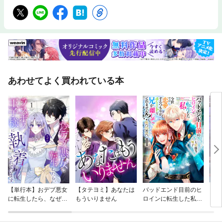
あわせてよく買われている本
【単行本】おデブ悪女
【タテヨミ】あなたは
バッドエンド目前のヒ
【タ
に転生したら、なぜか
もういりません
ロインに転生した私、
リ〜
ラスボス王子様に執着
今世では恋愛するつも
されています
りがチートな兄が離し