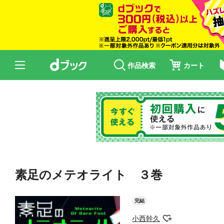
作品検索
カート
素足のメテオライト ３巻
完結
小西幹久