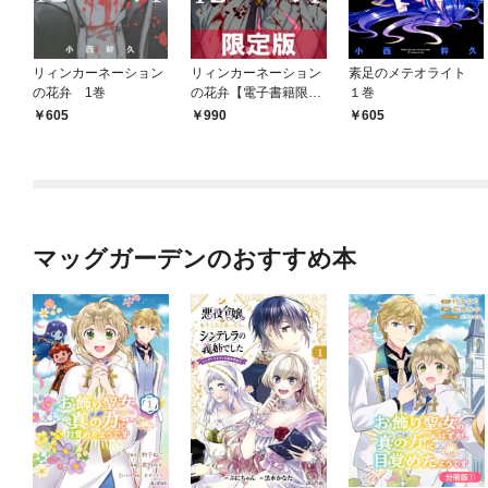
リィンカーネーション
リィンカーネーション
素足のメテオライト
の花弁 1巻
の花弁【電子書籍限定
１巻
版】 14巻
605
990
605
マッグガーデンのおすすめ本