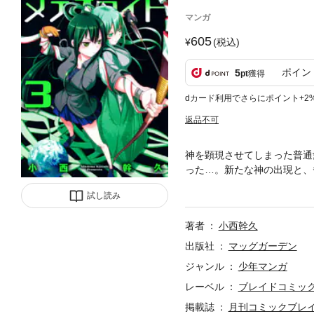
マンガ
605
(税込)
ポイン
5
pt
獲得
dカード利用でさらにポイント+2
返品不可
神を顕現させてしまった普通
った…。新たな神の出現と、
のだった。そして、神の性質・
試し読み
著者
小西幹久
出版社
マッグガーデン
ジャンル
少年マンガ
レーベル
ブレイドコミッ
掲載誌
月刊コミックブレ