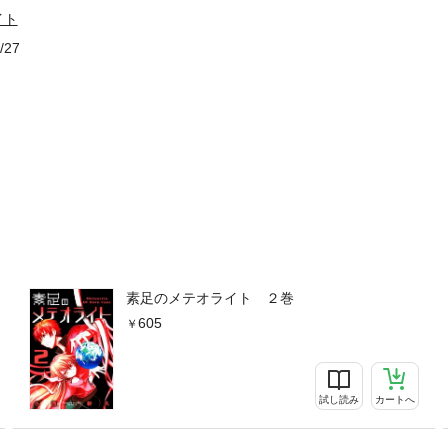
イト
/27
素足のメテオライト ２巻
605
試し読み
カートへ