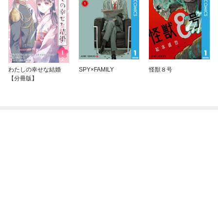
わたしの幸せな結婚
SPY×FAMILY
怪獣８号
【分冊版】