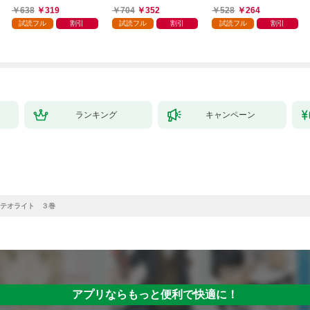
638
319
704
352
528
264
試読フル
割引
試読フル
割引
試読フル
割引
ランキング
キャンペーン
テオライト ３巻
アプリならもっと便利で快適に！