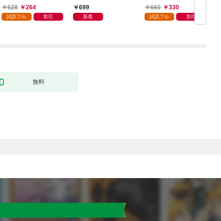
日発売]
ので最強の魔物と組み
528
264
699
660
330
ます 1巻
試読フル
割引
新着
試読フル
割引
無料