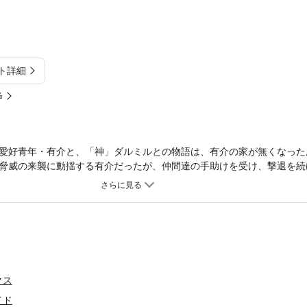
ト詳細
%
愛好青年・有介と、「神」ダルミルとの物語は、有介の家が無くなった
脅威の来襲に動揺する有介だったが、仲間達の手助けを受け、撃退を続
正体が、遂に明らかに…!? 人と神を巡る日常破壊系サイエンス・ファン
クス
イド