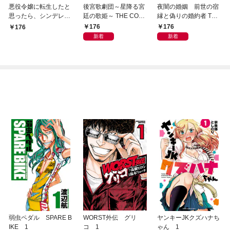
悪役令嬢に転生したと
後宮歌劇団～星降る宮
夜闇の婚姻 前世の宿
思ったら、シンデレラ
廷の歌姫～ THE COMI
縁と偽りの婚約者 THE
の義姉でした ～シンデ
C【分冊版】 1巻
COMIC【分冊版】 1巻
176
176
176
レラオタクの異世界転
新着
新着
生～【分冊版】 1巻
弱虫ペダル SPARE B
WORST外伝 グリ
ヤンキーJKクズハナち
IKE 1
コ 1
ゃん 1