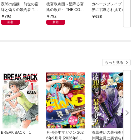
夜闇の婚姻 前世の宿
後宮歌劇団～星降る宮
ガベージブレイブ 異世
縁と偽りの婚約者 THE
廷の歌姫～ THE COMI
界に召喚され捨てられ
COMIC 1巻
C 1巻
た勇者の復讐物語 1巻
～
792
792
638
新着
新着
もっと見る
BREAK BACK 1
月刊少年マガジン 202
漆黒使いの最強勇者
6年9月号 [2026年8月6
仲間全員に裏切られた