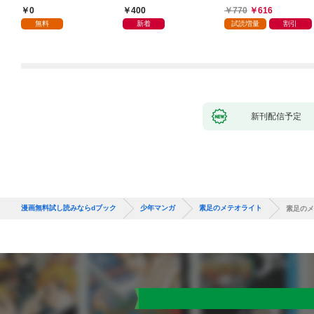
した(1)
叩き折っていたら、い
0
400
770
616
つの間にかヒロイン達
無料
新着
試読増量
割引
から英雄視されるよう
になった件（コミッ
ク） 1巻
新刊配信予定
漫画無料試し読みならdブック
少年マンガ
素足のメテオライト
素足のメ