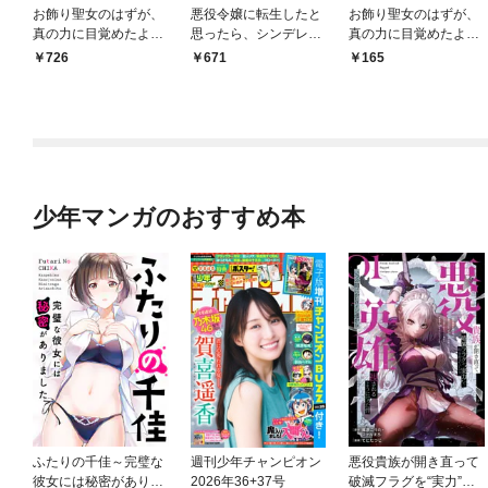
お飾り聖女のはずが、
悪役令嬢に転生したと
お飾り聖女のはずが、
真の力に目覚めたよう
思ったら、シンデレラ
真の力に目覚めたよう
です THE COMIC 1巻
の義姉でした ～シンデ
です THE COMIC【分
726
671
165
レラオタクの異世界転
冊版】 1巻
生～ 1巻
少年マンガのおすすめ本
ふたりの千佳～完璧な
週刊少年チャンピオン
悪役貴族が開き直って
彼女には秘密がありま
2026年36+37号
破滅フラグを“実力”で