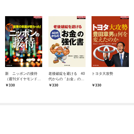
新 ニッポンの接待
老後破綻を避ける 40
トヨタ大攻勢
（週刊ダイヤモンド特
代からの「お金」の強
集BOOKS Vol.326）―
化書
330
330
330
――営業の常識が変わ
った！