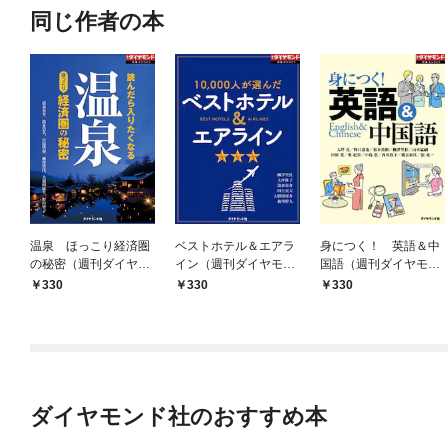
同じ作者の本
温泉 ほっこり経済圏
ベストホテル＆エアラ
身につく！ 英語＆中
の秘密（週刊ダイヤモ
イン（週刊ダイヤモン
国語（週刊ダイヤモン
ンド特集BOOKS Vol.
ド特集BOOKS Vol.37
ド特集BOOKS Vol.34
330
330
330
384）―――読んだら
2）―――10，000人
4）
入りたくなる
が選んだ
ダイヤモンド社のおすすめ本