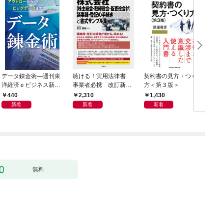
データ錬金術―週刊東
聴ける！実用法律書
契約書の見方・つくり
海
洋経済ｅビジネス新書
事業者必携 改訂新
方＜第３版＞
2
Ｎo.493
版 中小企業のための
440
2,310
1,430
株式会社【株主総会・
新着
新着
新着
取締役会・監査役会】
の議事録・登記の手続
きと書式サンプル集
無料