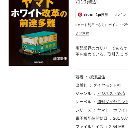
110
(税込)
ポイン
1
pt
獲得
dカード利用でさらにポイント+2
返品不可
宅配業界のガリバーであるヤ
革を進めている。取引先には
上げに踏み切った。ヤマトを
号）の第2特集を電子化した
（最新号は毎週月曜日配信）
著者
柳澤里佳
出版社
ダイヤモンド社
ジャンル
ビジネス・経済
レーベル
週刊ダイヤモンド
シリーズ
ヤマト ホワイ
電子版配信開始日
2017/07
ファイルサイズ
2.54 MB