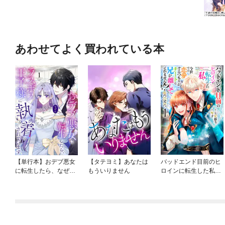
あわせてよく買われている本
【単行本】おデブ悪女
【タテヨミ】あなたは
バッドエンド目前のヒ
に転生したら、なぜか
もういりません
ロインに転生した私、
ラスボス王子様に執着
今世では恋愛するつも
されています
りがチートな兄が離し
てくれません！？@C
OMIC