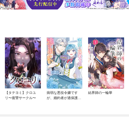
【タテヨミ】クロユ
病弱な悪役令嬢です
結界師の一輪華
リ〜復讐サークル〜
が、婚約者が過保護す
ぎて逃げ出したい(私た
ち犬猿の仲でしたよ
ね！？)