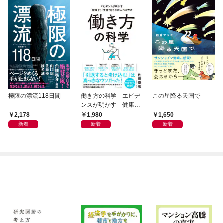
極限の漂流118日間
働き方の科学 エビデ
この星降る天国で
ンスが明かす「健康」
も「生産性」も手に入
2,178
1,980
1,650
れる方法
新着
新着
新着