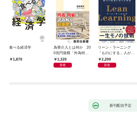
食べる経済学
為替介入とは何か 20
リーン・ラーニング
0兆円規模「外為特
「ものにする」人が自
会」が生まれた謎
然とやっている 最小の
1,320
2,200
1,870
インプットで最大の成
新着
新着
果を得る学習法
新刊配信予定