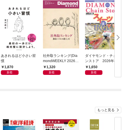
あきれるほど小さい習
社外取ランキング(Dia
ダイヤモンド・チェー
慣
mondWEEKLY 2026年
ンストア 2026年8月
8/8・15合併号)
1日・15日号
1,870
1,320
1,650
新着
新着
新着
もっと見る