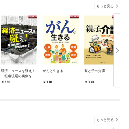
もっと見る
経済ニュースを疑え！
がんと生きる
親と子の介護
報道現場の裏側を明
かす
330
330
330
もっと見る