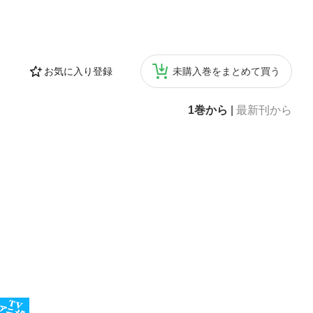
お気に入り登録
未購入巻をまとめて買う
1巻から
|
最新刊から