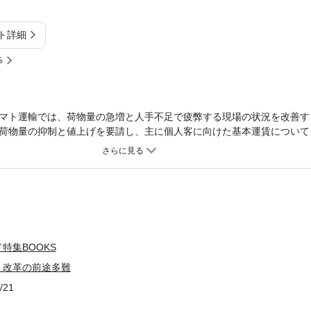
ト詳細
%
マト運輸では、荷物量の急増と人手不足で疲弊する現場の状況を改善す
荷物量の抑制と値上げを要請し、主に個人客に向けた基本運賃について
ここまで突き動かしたものは何だったのか。『週刊ダイヤモンド』（201
ものです。雑誌のほかのコンテンツは含まれません。＊本誌の電子版も
。詳しくは「週刊ダイヤモンド」で検索ください。
特集BOOKS
ト改革の前途多難
/21