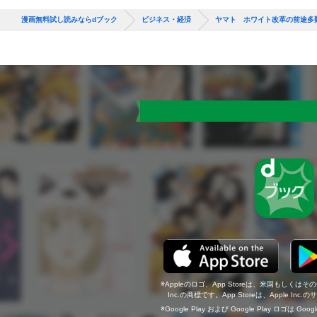
漫画無料試し読みならdブック
ビジネス・経済
ヤマト ホワイト改革の前途多
Appleのロゴ、App Storeは、米国もしくはそ
Inc.の商標です。App Storeは、Apple In
Google Play および Google Play ロゴは Go