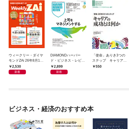
ウィークリー・ダイヤ
DIAMONDハーバー
「使命」ありき3つの
モンドZAi 26年8月10
ド・ビジネス・レビュ
ステップ キャリアの
日・17日合併号
ー 2026年9月号 特集
成功とは何か
2,530
2,899
550
「上司をマネジメント
新着
新着
する」
ビジネス・経済のおすすめ本