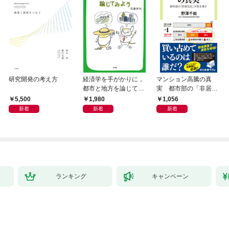
研究開発の考え方
経済学を手がかりに，
マンション高騰の真
都市と地方を論じてみ
実 都市部の「非居住
よう
化」が街を壊す
5,500
1,980
1,056
新着
新着
新着
ランキング
キャンペーン