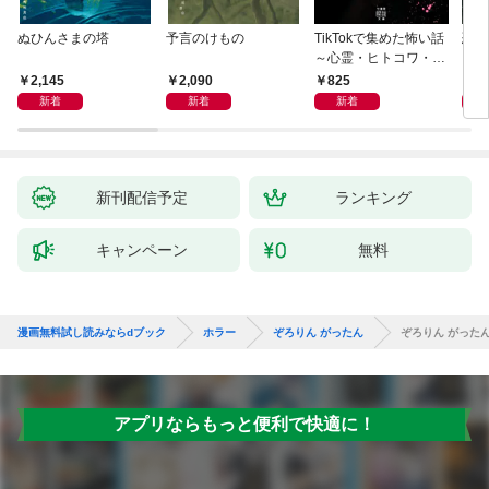
ぬひんさまの塔
予言のけもの
TikTokで集めた怖い話
恐怖
～心霊・ヒトコワ・不
思議・都市伝説～
2,145
2,090
825
9
新着
新着
新着
新刊配信予定
ランキング
キャンペーン
無料
漫画無料試し読みならdブック
ホラー
ぞろりん がったん
ぞろりん がった
アプリならもっと便利で快適に！