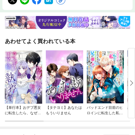
あわせてよく買われている本
【単行本】おデブ悪女
【タテヨミ】あなたは
バッドエンド目前のヒ
結界
に転生したら、なぜか
もういりません
ロインに転生した私、
ラスボス王子様に執着
今世では恋愛するつも
されています
りがチートな兄が離し
てくれません！？@C
OMIC