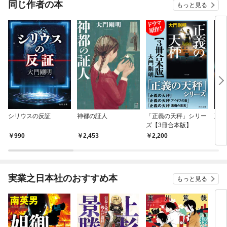
同じ作者の本
もっと見る
シリウスの反証
神都の証人
「正義の天秤」シリー
正義
ズ【3冊合本版】
990
2,453
2,200
7
実業之日本社のおすすめ本
もっと見る