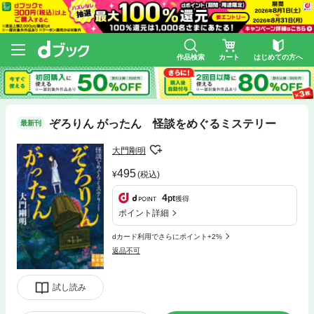
作品検索
カート
はじめての方へ
ぞろりん がったん 怪談をめぐるミステリー
最新刊
大門剛明
495
(税込)
4
pt
獲得
ポイント詳細
dカード利用でさらにポイント+2%
返品不可
試し読み