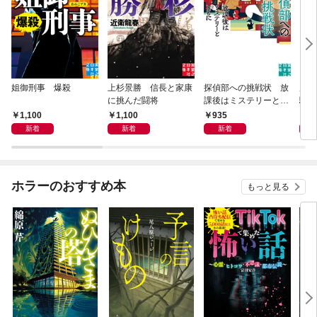
姐御刑事 爆殺
上杉景勝 信長と家康
探偵部への挑戦状 放
虎と
に挑んだ闘将
課後はミステリーとと
騒動
もに 新装版
1,100
1,100
935
1,
新着
新着
新着
ホラーのおすすめ本
もっと見る