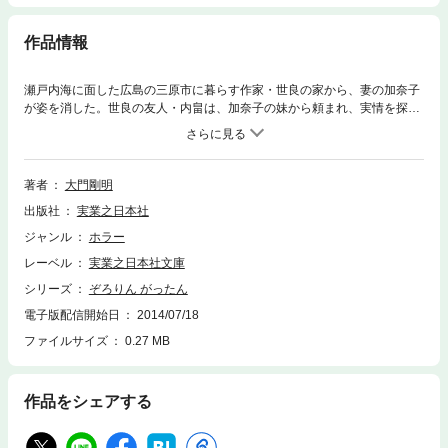
作品情報
瀬戸内海に面した広島の三原市に暮らす作家・世良の家から、妻の加奈子
が姿を消した。世良の友人・内畠は、加奈子の妹から頼まれ、実情を探ろ
うと世良の家を訪ねる。しかし、世良は話を逸らすばかりで、それよりも
執筆中の原稿を読んでほしいと内畠に頼んだ。寡作で、世間からも忘れ去
られている世良だが、いま書いている作品は「話題になって大ヒット間違
いなしだ」と豪語する。それは、日本各地に伝わる怪談に起因する、不可
著者
大門剛明
思議なエピソードを綴る物語。内畠は、「座敷わらし」とタイトルのつけ
出版社
実業之日本社
られた最初の作品のページをめくった……。「座敷わらし」「言うな地
蔵」「河童の雨乞い」「吉作落とし」「チロリン橋」「ぞろりん がった
ジャンル
ホラー
ん」、6つの怪談と現実世界が交錯する幻想ミステリー短編集。読後に残
レーベル
実業之日本社文庫
るのは恐怖か、感動か!? 横溝正史ミステリ大賞出身で社会派ミステリー
の新鋭による、初の短編集!!
シリーズ
ぞろりん がったん
電子版配信開始日
2014/07/18
ファイルサイズ
0.27 MB
作品をシェアする