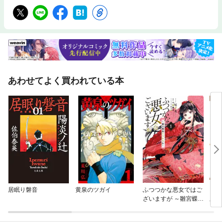
あわせてよく買われている本
居眠り磐音
黄泉のツガイ
ふつつかな悪女ではご
ラブ
ざいますが ～雛宮蝶鼠
版
とりかえ伝～