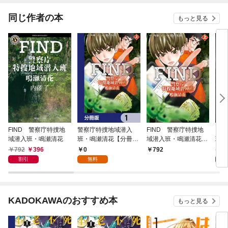
同じ作者の本
もっと見る
FIND 警察庁特捜地
警察庁特捜地域潜入
FIND 警察庁特捜地
ＯＮ
域潜入班・鳴瀬清花
班・鳴瀬清花【分冊
域潜入班・鳴瀬清花
班・
版】 1
上
792
396
0
8
792
割引
無料
KADOKAWAのおすすめ本
もっと見る