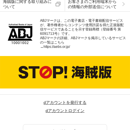
海賊版に関する取り組みに
お客さまのご利用端末から
ついて
の情報の外部送信について
ABJマークは、この電子書店・電子書籍配信サービス
が、著作権者からコンテンツ使用許諾を得た正規版配
信サービスであることを示す登録商標（登録番号 第
6091713号）です。
ABJマークの詳細、ABJマークを掲示しているサービス
の一覧はこちら
→
https://aebs.or.jp/
dアカウントを発行する
dアカウントログイン