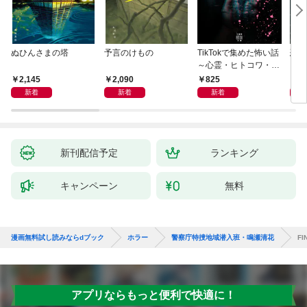
ぬひんさまの塔
予言のけもの
TikTokで集めた怖い話
恐怖
～心霊・ヒトコワ・不
思議・都市伝説～
2,145
2,090
825
9
新着
新着
新着
新刊配信予定
ランキング
キャンペーン
無料
漫画無料試し読みならdブック
ホラー
警察庁特捜地域潜入班・鳴瀬清花
F
アプリならもっと便利で快適に！