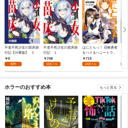
不老不死少女の苗床旅
不老不死少女の苗床旅
はにとらっ！ 召喚勇者
ダ・
行記【分冊版】 1
行記 １
をハメるハニートラッ
年9
プ包囲網 1
0
748
715
9
無料
試読フル
試読フル
ホラーのおすすめ本
もっと見る