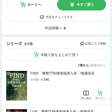
カートへ
今すぐ買う
作品をチェックする
作品情報へ
シリーズ
全8冊
お気に入り登録
未購入巻をまとめて買う
1巻から
|
最新刊から
FIND 警察庁特捜地域潜入班・鳴瀬清花
792
396
試し読み
カートへ
LIVE 警察庁特捜地域潜入班・鳴瀬清花