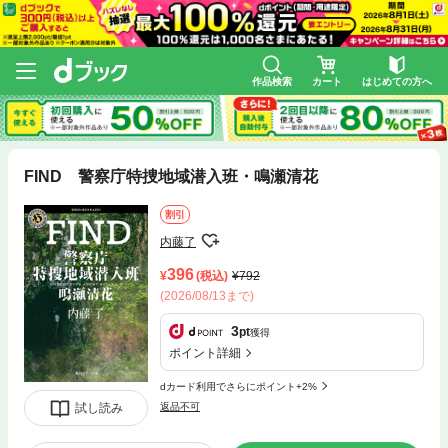
作品検索
カート
はじめての方へ
FIND 警察庁特捜地域潜入班・鳴瀬清花
割引
内藤了
396
(税込)
792
(2026/08/13まで)
3
pt
獲得
ポイント詳細
dカード利用でさらにポイント+2%
試し読み
返品不可