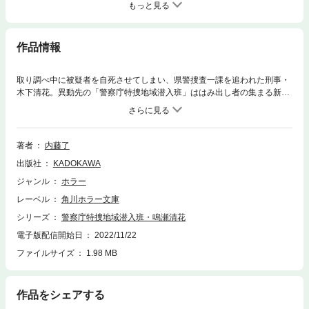
もっと見る
作品情報
取り調べ中に被疑者を自死させてしまい、県警捜査一課を追われた刑事・
木下清花。異動先の「警察庁特捜地域潜入班」ははみ出し者の集まる新設
部署だった……。栃木の村落で発生していた「児童連続神隠し事件」の真
相を追い、清花たちは潜入捜査を開始する！
著者
内藤了
出版社
KADOKAWA
ジャンル
ホラー
レーベル
角川ホラー文庫
シリーズ
警察庁特捜地域潜入班・鳴瀬清花
電子版配信開始日
2022/11/22
ファイルサイズ
1.98 MB
作品をシェアする