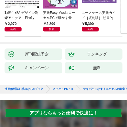
動画生成AIデザイン洗
実践Easy Music ロー
ユースケース実践ガイ
初心
練アイデア Firefly &
カルPCで動かす音楽
ド［復刻版］ 効果的な
小説A
Veo， Kling， etc.
生成AI完全ガイド
ユースケースの書き方
作る
2,970
2,200
5,390
1,
新着
新着
新着
新刊配信予定
ランキング
キャンペーン
無料
漫画無料試し読みならdブック
スマホ・PC・IT
テキパキこなす！エクセルの時短テ
アプリならもっと便利で快適に！