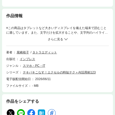
作品情報
※この商品はタブレットなど大きいディスプレイを備えた端末で読むこと
に適しています。また、文字だけを拡大することや、文字列のハイライ
ト、検索、辞書の参照、引用などの機能が使用できません。毎日エクセル
作業に追われていませんか？本書は、エクセル初心者から一歩抜け出し、
日々のルーティンワークを効率化したい方のための最新エクセル時短攻略
本です。大好評を博した前作をベースに、Microsoft 365およびExcel 2024
著者
尾崎裕子
タトラエディット
の最新機能を盛り込みし、現場で本当に使える123個の厳選ワザを詰め込
出版社
インプレス
みました。前半は、手作業をゼロに近づける「時短テク」を紹介します。
入力ミスを物理的に防ぐ設定や、一瞬で表を整える編集術、初心者がつま
ジャンル
スマホ・PC・IT
ずきやすい「関数」の基本から、グラフ・ピボットテーブルを使った「魅
シリーズ
テキパキこなす！エクセルの時短テク＋AI活用術123
せる資料」のクイック作成術まで、実用的なノウハウを丁寧に解説してい
ます。後半は、新時代の標準スキル「Excel×AI（Copilot）」を活用方法を
電子版配信開始日
2026/06/11
解説！「AIをエクセルの何に使えばいいの？」という疑問が解消し、デー
ファイルサイズ
- MB
タの分析や構成案の作成をAIに任せて作業時間を最小化する、今どきエク
セルの使い方を解説します。経理、総務、管理部門など、膨大なデータを
扱うすべてのビジネスパーソン必見。「エクセルの熟練スキル」と「最新
作品をシェアする
AIの機動力」を掛け合わせれば、あなたの仕事はもっとラクに、もっと速
く片付きます。面倒な作業はエクセルとAIに任せて、はやく仕事を終え
る。デスクに置いておきたい1冊です。