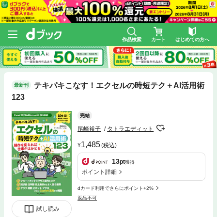
作品検索
カート
はじめての方へ
テキパキこなす！エクセルの時短テク＋AI活用術
最新刊
123
完結
尾崎裕子
タトラエディット
1,485
(税込)
13
pt
獲得
ポイント詳細
dカード利用でさらにポイント+2%
返品不可
試し読み