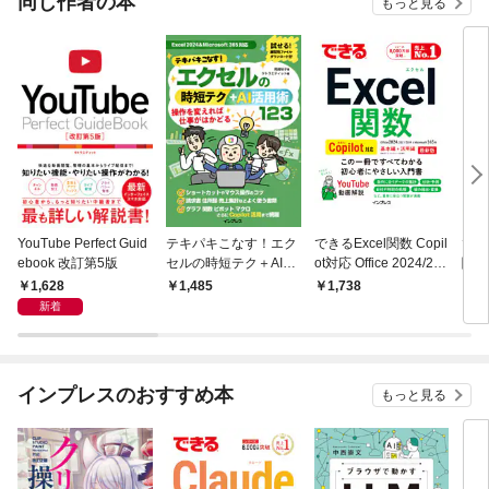
同じ作者の本
もっと見る
YouTube Perfect Guid
テキパキこなす！エク
できるExcel関数 Copil
でき
ebook 改訂第5版
セルの時短テク＋AI活
ot対応 Office 2024/202
関数
用術123
1/2019&Microsoft 365
ーブッ
1,628
1,485
1,738
9
版
019/
新着
36
インプレスのおすすめ本
もっと見る