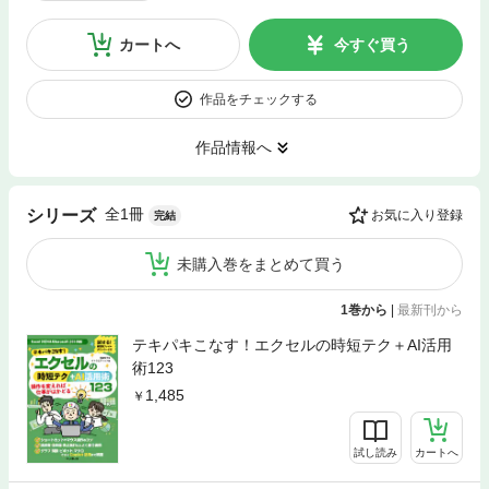
カートへ
今すぐ買う
作品をチェックする
作品情報へ
全1冊
シリーズ
お気に入り登録
完結
未購入巻をまとめて買う
1巻から
|
最新刊から
テキパキこなす！エクセルの時短テク＋AI活用
術123
1,485
試し読み
カートへ