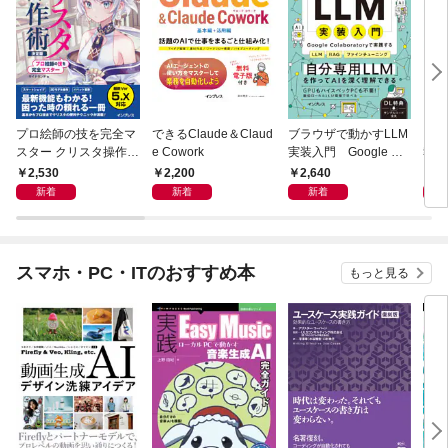
プロ絵師の技を完全マ
できるClaude＆Claud
ブラウザで動かすLLM
電子
スター クリスタ操作術
e Cowork
実装入門 Google Col
報告
決定版 改訂2版 CLIP S
aboratoryで実践するL
2,530
2,200
2,640
9
TUDIO PAINT PRO/E
LM・RAG・ファイン
新着
新着
新着
X/iPad対応
チューニング
スマホ・PC・ITのおすすめ本
もっと見る