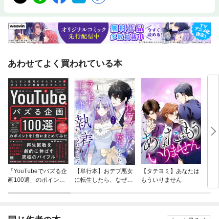
あわせてよく買われている本
「YouTubeでバズる企
【単行本】おデブ悪女
【タテヨミ】あなたは
【タ
画100選」のポイント
に転生したら、なぜか
もういりません
リ〜
を1冊にまとめてみた
ラスボス王子様に執着
ミリオン連発のサムネ
されています
イル＆タイトルの悪魔
的テクニック