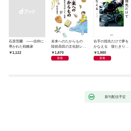
石原莞爾 ――信仰に
未来へのたからもの
右手の指先だけで夢を
導かれた戦略家
陸前高田の文化財レス
かなえる 寝たきり系
キュー物語
男子ウッディの日々
1,870
1,980
￥1,122
新着
新着
新刊配信予定