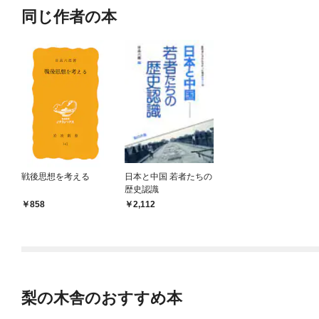
同じ作者の本
戦後思想を考える
日本と中国 若者たちの
歴史認識
858
2,112
梨の木舎のおすすめ本