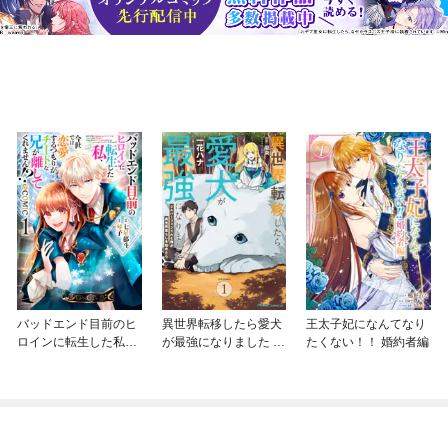
バッドエンド目前のヒ
異世界転移したら愛犬
王太子妃になんてなり
ロインに転生した私、
が最強になりました ～
たくない！！ 婚約者編
今世では恋愛するつも
シルバーフェンリルと
りがチートな兄が離し
俺が異世界暮らしを始
てくれません！？@C
めたら～ THE COMIC
OMIC