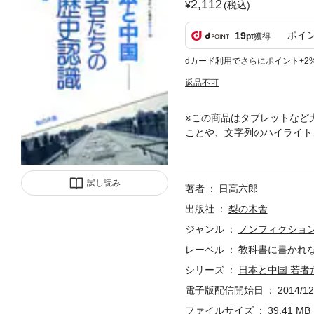
2,112
(税込)
ポイ
19
pt
獲得
dカード利用でさらにポイント+2
返品不可
※この商品はタブレットなど
ことや、文字列のハイライト
自国の歴史について、どんな
トする。
試し読み
著者
日高六郎
出版社
梨の木舎
ジャンル
ノンフィクショ
レーベル
教科書に書かれ
シリーズ
日本と中国 若者
電子版配信開始日
2014/12
ファイルサイズ
39.41 MB