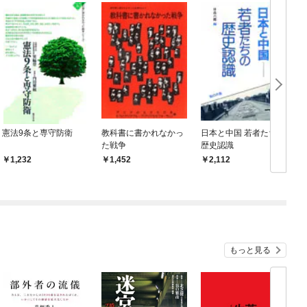
憲法9条と専守防衛
教科書に書かれなかっ
日本と中国 若者たちの
た戦争
歴史認識
1,232
1,452
2,112
もっと見る