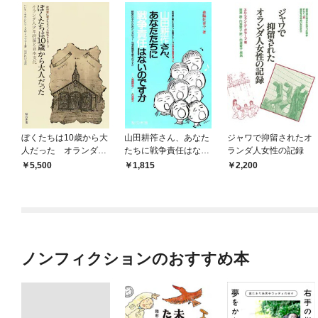
ぼくたちは10歳から大
山田耕筰さん、あなた
ジャワで抑留されたオ
人だった オランダ人
たちに戦争責任はない
ランダ人女性の記録
少年抑留と日本文化
のですか 新谷のり子
5,500
1,815
2,200
さんへのインタビュー
「なぜ反戦歌を歌うの
ですか」
ノンフィクションのおすすめ本