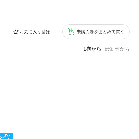
お気に入り登録
未購入巻をまとめて買う
1巻から
|
最新刊から