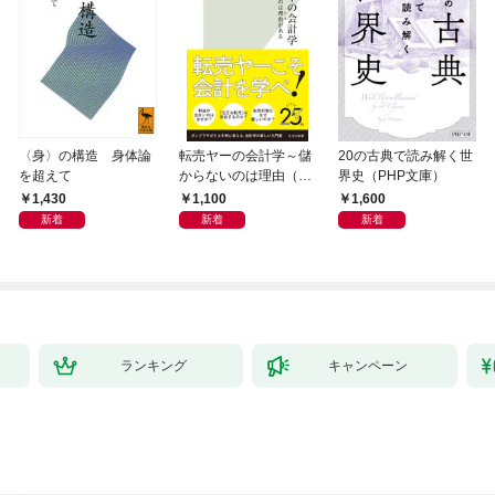
〈身〉の構造 身体論
転売ヤーの会計学～儲
20の古典で読み解く世
を超えて
からないのは理由（わ
界史（PHP文庫）
け）がある～
1,430
1,100
1,600
新着
新着
新着
ランキング
キャンペーン