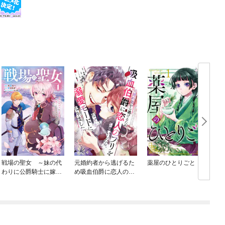
戦場の聖女 ～妹の代
元婚約者から逃げるた
薬屋のひとりごと
わりに公爵騎士に嫁ぐ
め吸血伯爵に恋人のフ
喚
ことになりましたが、
リをお願いしたら、な
今は幸せです～
ぜか溺愛モードになり
ました