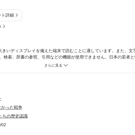
ント詳細
%
大きいディスプレイを備えた端末で読むことに適しています。また、文
、検索、辞書の参照、引用などの機能が使用できません。日本の若者と
ことを知っていて、どう考えているだろうか。日中の教科書研究交流会
ン
なかった戦争
たちの歴史認識
/02