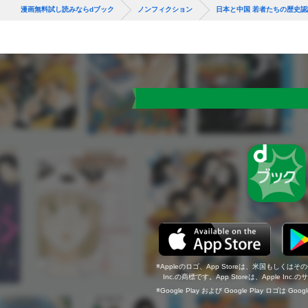
漫画無料試し読みならdブック
ノンフィクション
日本と中国 若者たちの歴史認
Appleのロゴ、App Storeは、米国もしくはそ
Inc.の商標です。App Storeは、Apple In
Google Play および Google Play ロゴは Go