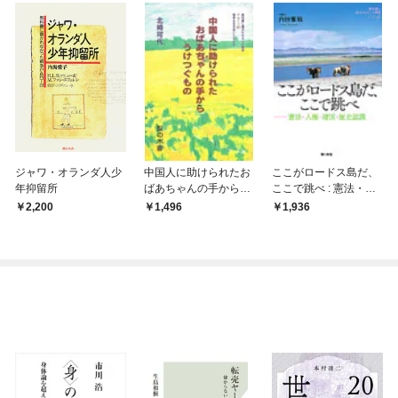
ジャワ・オランダ人少
中国人に助けられたお
ここがロードス島だ、
年抑留所
ばあちゃんの手からう
ここで跳べ : 憲法・人
けつぐもの
権・靖国・歴史認識
2,200
1,496
1,936