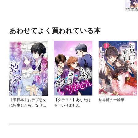
あわせてよく買われている本
【単行本】おデブ悪女
【タテヨミ】あなたは
結界師の一輪華
に転生したら、なぜか
もういりません
ラスボス王子様に執着
されています