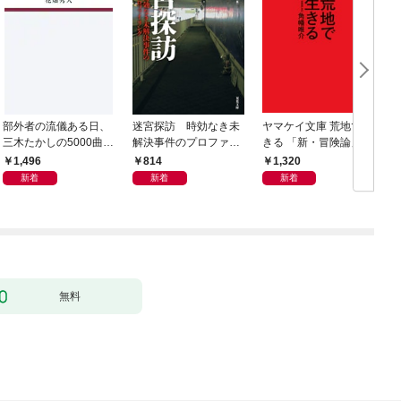
部外者の流儀ある日、
迷宮探訪 時効なき未
ヤマケイ文庫 荒地で生
三木たかしの5000曲を
解決事件のプロファイ
きる 「新・冒険論」改
託されたぼくは、いか
リング
訂
1,496
814
1,320
にしてその価値を最大
新着
新着
新着
化したか
無料