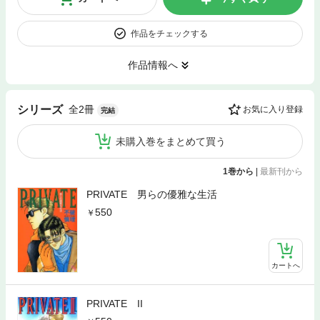
作品をチェックする
作品情報へ
全2冊
シリーズ
お気に入り登録
完結
未購入巻をまとめて買う
1巻から
|
最新刊から
PRIVATE 男らの優雅な生活
550
カートへ
PRIVATE II