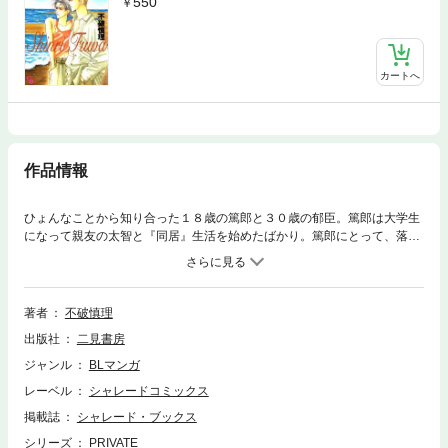
550
カートへ
作品情報
ひょんなことから知り合った１８歳の篤郎と３０歳の郁臣。篤郎は大学生
になって親友の太智と『同居』生活を始めたばかり。篤郎にとって、落ち
込めばなぐさめてくれる郁臣のところは格好の〈避難場所〉だった
が……。年の差カップルが繰り広げるアブナイ恋の話。
著者
不破慎理
出版社
二見書房
ジャンル
BLマンガ
レーベル
シャレードコミックス
掲載誌
シャレード・ブックス
シリーズ
PRIVATE