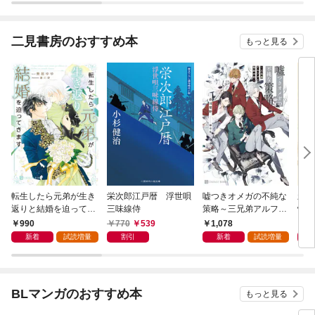
二見書房のおすすめ本
もっと見る
転生したら元弟が生き
栄次郎江戸暦 浮世唄
嘘つきオメガの不純な
新・
返りと結婚を迫ってき
三味線侍
策略～三兄弟アルファ
情帖
ます【電子書籍限定
と箱庭の恋～【電子書
990
770
539
1,078
9
版】
籍限定版】
新着
試読増量
割引
新着
試読増量
BLマンガのおすすめ本
もっと見る