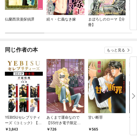
仏蘭西浪漫探偵譚
続々・仁義なき嫁
まぼろしのローマ【分
シー
冊】
ド【
同じ作者の本
もっと見る
YEBISUセレブリティ
あくまで運命なので
甘い断罪
Cha
ーズ《コミック》【合
【SS付き電子限定
本版】
版】
3,843
726
565
6