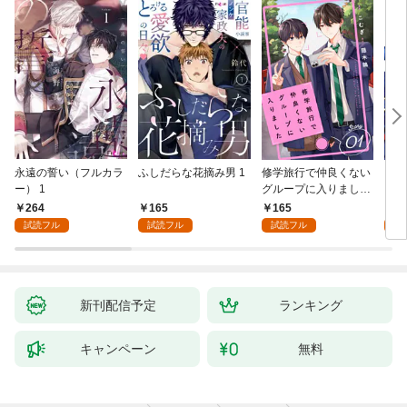
永遠の誓い（フルカラ
ふしだらな花摘み男 1
修学旅行で仲良くない
アル
ー） 1
グループに入りました
にな
【単話版】1巻
最強
264
165
165
0
が、
試読フル
試読フル
試読フル
ら執
す～
オラ
新刊配信予定
ランキング
キャンペーン
無料