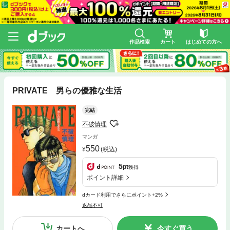
作品検索
カート
はじめての方へ
PRIVATE 男らの優雅な生活
完結
不破慎理
マンガ
550
(税込)
5
pt
獲得
ポイント詳細
dカード利用でさらにポイント+2%
返品不可
カートへ
今すぐ買う