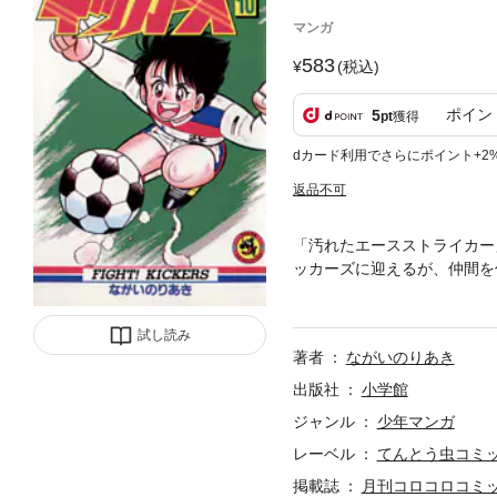
マンガ
583
(税込)
ポイン
5
pt
獲得
dカード利用でさらにポイント+2
返品不可
「汚れたエースストライカー
ッカーズに迎えるが、仲間を
カーズと、俊が集めたごろつ
試し読み
著者
ながいのりあき
出版社
小学館
ジャンル
少年マンガ
レーベル
てんとう虫コミ
掲載誌
月刊コロコロコミ