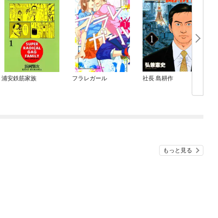
浦安鉄筋家族
フラレガール
社長 島耕作
もっと見る