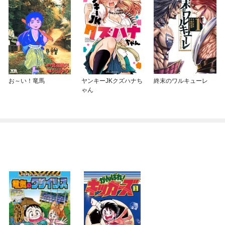
お～い！竜馬
ヤンキーJKクズハナち
終末のワルキューレ
ゃん