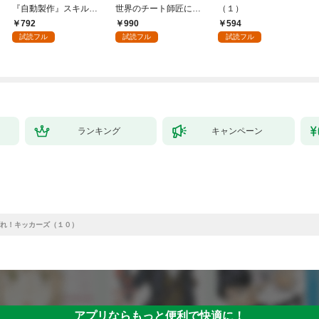
『自動製作』スキルで
世界のチート師匠に認
（１）
領地を爆速で開拓し最
められた～【単行本】
792
990
594
強の村を作ってしまう
（１）
試読フル
試読フル
試読フル
～最強クラフトスキル
で始める、楽々領地開
拓スローライフ～
（１）
ランキング
キャンペーン
れ！キッカーズ（１０）
アプリならもっと便利で快適に！