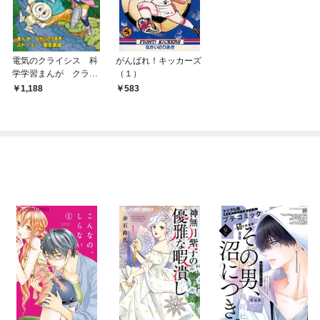
電気のクライシス 科
がんばれ！キッカーズ
学学習まんが クライ
（１）
シス・シリーズ
1,188
583