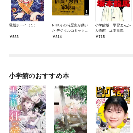
電脳ボーイ（１）
NHKその時歴史が動い
小学館版 学習まんが
た デジタルコミック版
人物館 坂本龍馬
1 信長・秀吉・家康編
583
814
715
小学館のおすすめ本