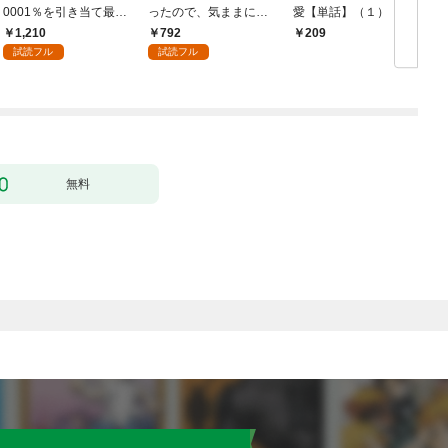
0001％を引き当て最強
ったので、気ままに魔
愛【単話】（１）
へ～【電子書籍特典
術を極めます（１）
1,210
792
209
付】（１）
試読フル
試読フル
無料