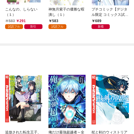
こんなの、しらない
神無月紫子の優雅な暇
プチコミック【デジタ
（１）
潰し（１）
ル限定 コミックス試し
読み特典付き】 2026
583
291
583
689
年9月号（2026年8月7
試読フル
割引
試読フル
新着
日発売）
追放された転生王子、
俺だけ最強超越者～全
杖と剣のウィストリア