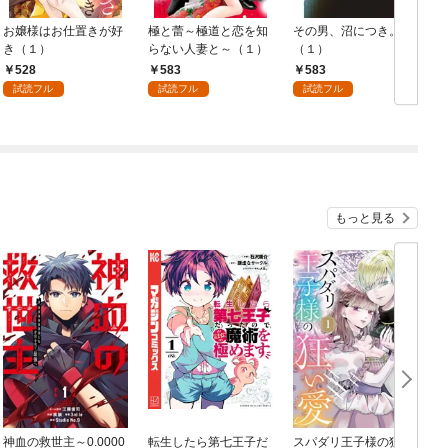
お嬢様はお仕置きが好
極と蕾～極道と恋を知
その男、沼につき。
き（１）
らない人妻と～（１）
（１）
528
583
583
試読フル
試読フル
試読フル
もっと見る
神血の救世主～0.0000
転生したら第七王子だ
スパダリ王子様の狂い