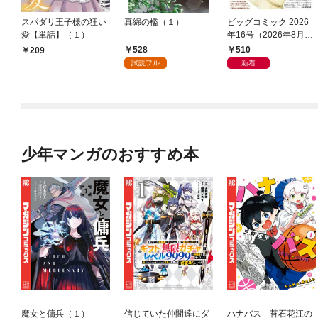
スパダリ王子様の狂い
真綿の檻（１）
ビッグコミック 2026
愛【単話】（１）
年16号（2026年8月7
日発売）
528
510
209
試読フル
新着
少年マンガのおすすめ本
魔女と傭兵（１）
信じていた仲間達にダ
ハナバス 苔石花江の