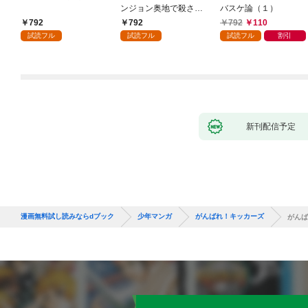
ンジョン奥地で殺され
バスケ論（１）
かけたがギフト『無限
792
792
792
110
ガチャ』でレベル９９
試読フル
試読フル
試読フル
割引
９９の仲間達を手に入
れて元パーティーメン
バーと世界に復讐＆
『ざまぁ！』します！
（１）
新刊配信予定
漫画無料試し読みならdブック
少年マンガ
がんばれ！キッカーズ
がんば