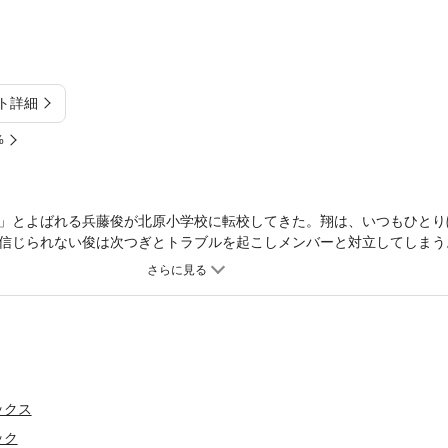
ト詳細
%
」とよばれる兵藤俊が北原小学校に転校してきた。翔は、いつもひとり
信じられない俊は次つぎとトラブルを起こしメンバーと対立してしまう
き「ジャッカルズ」とが決着をつけることになった・・・！
ックス
ック