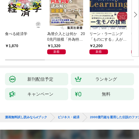
食べる経済学
為替介入とは何か 20
リーン・ラーニング
研究
0兆円規模「外為特
「ものにする」人が自
会」が生まれた謎
然とやっている 最小の
1,320
2,200
5,
1,870
インプットで最大の成
新着
新着
果を得る学習法
新刊配信予定
ランキング
キャンペーン
無料
漫画無料試し読みならdブック
ビジネス・経済
2000億円超を運用した伝説のフ