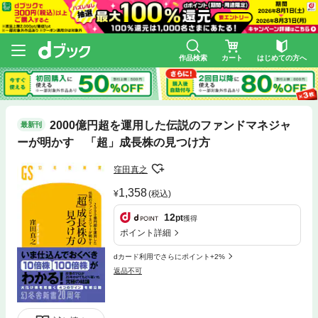
作品検索
カート
はじめての方へ
2000億円超を運用した伝説のファンドマネジャ
最新刊
ーが明かす 「超」成長株の見つけ方
窪田真之
1,358
(税込)
12
pt
獲得
ポイント詳細
dカード利用でさらにポイント+2%
返品不可