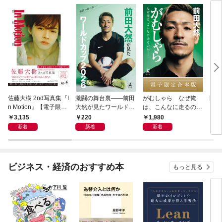
佐藤大樹 2nd写真集『I
激闘の舞台裏――前田
がむしゃら なぜ俺
降格
n Motion』【電子限定
大然が見たワールドカ
は、こんなに走るのか
動画特典付き】
ップ2026
——。【電子限定合本
3,135
220
1,980
7
版】
新着
新着
新着
ビジネス・経済のおすすめ本
もっと見る