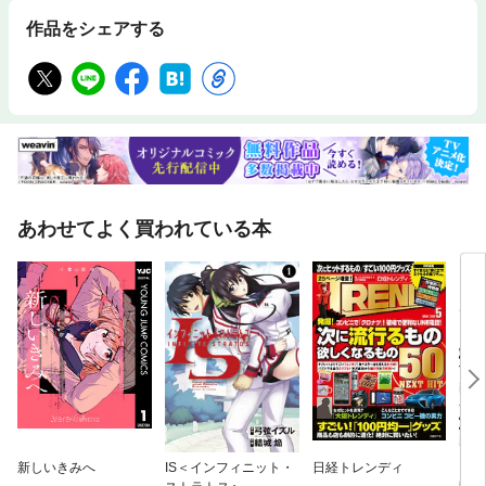
作品をシェアする
あわせてよく買われている本
新しいきみへ
IS＜インフィニット・
日経トレンディ
お隣