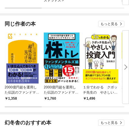
ストラトス＞
間に
てい
同じ作者の本
もっと見る
2000億円超を運用し
2000億円超を運用し
１分でわかる クボッ
20
た伝説のファンドマネ
た伝説のファンドマネ
チ先生の やさしい投
た伝
ジャーが明かす
ジャーの 株トレ ファ
資入門
ジャ
1,358
1,760
1,496
1,
「超」成長株の見つけ
ンダメンタルズ編
世界
方
答」
幻冬舎のおすすめ本
もっと見る