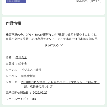
試し読み
カートへ
作品情報
株高不況の今、どうするのが正解なのか?投資で資産を増やすにしても、
有望な会社を見抜くのは容易ではない。そこで本書では日本株を知り尽く
した著者が、25年の運用歴で見出した「投資で勝つための5つの鉄則」や
「成長株の4条件」を初公開。AI、新エネルギー、宇宙など次世代を創る
テーマの中から、単なる流行ではない「真の成長企業」をどう見極め、い
つ買うべきかも具体的に明かす。年間100社近くを徹底取材し、東証33業
著者
窪田真之
種すべてを網羅したアナリストだからこそたどり着いた資産運用の奥義。
出版社
幻冬舎
ジャンル
ビジネス・経済
レーベル
幻冬舎新書
シリーズ
2000億円超を運用した伝説のファンドマネジャーが明かす
「超」成長株の見つけ方
電子版配信開始日
2026/05/27
ファイルサイズ
- MB