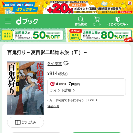
作品検索
カート
はじめての方へ
百鬼狩り～夏目影二郎始末旅（五）～
佐伯泰英
814
(税込)
7
pt
獲得
ポイント詳細
dカード利用でさらにポイント+2%
返品不可
試し読み