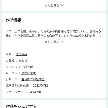
もっと見る
作品情報
「二十三年も前、余がまいた種の芽を摘み採ってきてほしい」。影御用を
務めてきた夏目影二郎に新たなる命が下る。命じたのは老中水野忠邦。さ
っそく肥前唐津へ向かった影二郎の前に現れたのは百鬼水軍なる賊だっ
た。そして、水野の衝撃の過去が明らかになる――。九州を舞台に影二郎
の豪剣が悪を断つ。シリーズ第五弾！
著者
佐伯泰英
出版社
光文社
ジャンル
小説一般
レーベル
光文社文庫
シリーズ
夏目影二郎始末旅
電子版配信開始日
2022/04/12
ファイルサイズ
3.43 MB
作品をシェアする