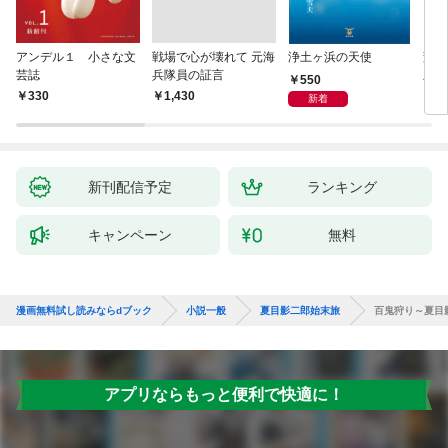
アンデル１ 小さな文
戦場で心が壊れて 元海
浄土ヶ浜の天使
変化
芸誌
兵隊員の証言
版～
550
聞（
330
￥1,430
8
新着
新刊配信予定
ランキング
キャンペーン
無料
漫画無料試し読みならdブック
小説一般
夏目影二郎始末旅
百鬼狩り～夏目
アプリならもっと便利で快適に！