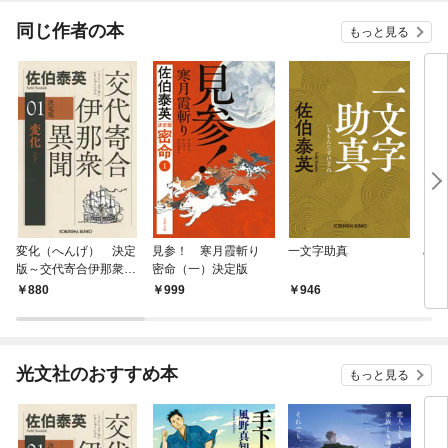
同じ作者の本
もっと見る
変化（へんげ） 決定
見参！ 寒月霞斬り
一文字助真
めじ
版～交代寄合伊那衆異
密命（一）決定版
聞（1）～
880
999
946
8
光文社のおすすめ本
もっと見る