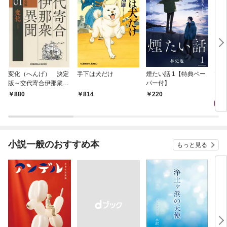
変化（へんげ） 決定
手下は犬だけ
煙たい話 1【特典ペー
マリ
版～交代寄合伊那衆異
パー付】
聞（1）～
1,
880
814
220
小説一般のおすすめ本
もっと見る