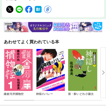
あわせてよく買われている本
鎌倉河岸捕物控
神様のバレー
新・酔いどれ小籐次
日雇