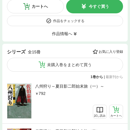
カートへ
今すぐ買う
作品をチェックする
作品情報へ
シリーズ
全15冊
お気に入り登録
未購入巻をまとめて買う
1巻から
|
最新刊から
八州狩り～夏目影二郎始末旅（一）～
792
試し読み
カートへ