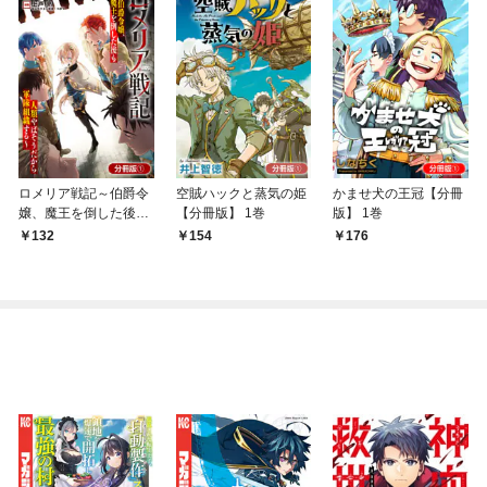
ロメリア戦記～伯爵令
空賊ハックと蒸気の姫
かませ犬の王冠【分冊
嬢、魔王を倒した後も
【分冊版】 1巻
版】 1巻
人類やばそうだから軍
132
154
176
隊組織する～【分冊
版】 1巻