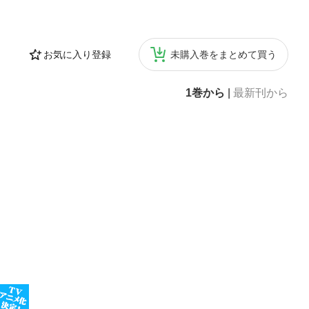
お気に入り登録
未購入巻をまとめて買う
1巻から
|
最新刊から