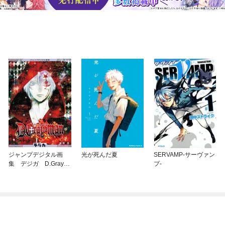
ジャンプデジタル画
光が死んだ夏
SERVAMP-サーヴァン
集 デジガ D.Gray-m
プ-
an