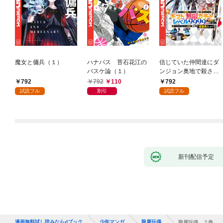
魔女と傭兵（１）
ハナバス 苔石花江の
信じていた仲間達にダ
バスケ論（１）
ンジョン奥地で殺され
かけたがギフト『無限
792
792
110
792
ガチャ』でレベル９９
試読フル
割引
試読フル
９９の仲間達を手に入
れて元パーティーメン
バーと世界に復讐＆
『ざまぁ！』します！
（１）
新刊配信予定
漫画無料試し読みならdブック
少年マンガ
龍屠玩偶
龍屠玩偶 ２巻