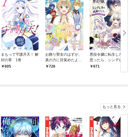
まもって守護月天！ 解
お飾り聖女のはずが、
悪役令嬢に転生したと
封の章 1巻
真の力に目覚めたよう
思ったら、シンデレラ
です THE COMIC 1巻
の義姉でした ～シンデ
で
605
726
671
レラオタクの異世界転
冊
生～ 1巻
もっと見る