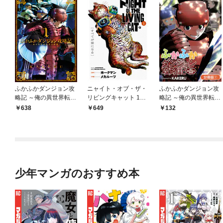
ふかふかダンジョン攻
ニャイト・オブ・ザ・
ふかふかダンジョン攻
略記 ～俺の異世界転生
リビングキャット 1巻
略記 ～俺の異世界転生
冒険譚～ 1巻
すべてが猫になる
冒険譚～【分冊版】 1
638
649
132
巻
少年マンガのおすすめ本