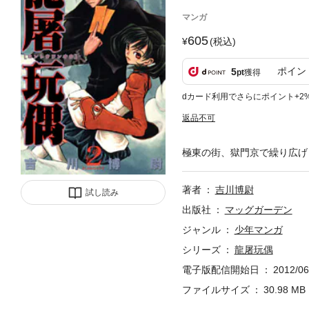
マンガ
605
(税込)
ポイン
5
pt
獲得
dカード利用でさらにポイント+2
返品不可
極東の街、獄門京で繰り広げ
著者
吉川博尉
試し読み
出版社
マッグガーデン
ジャンル
少年マンガ
シリーズ
龍屠玩偶
電子版配信開始日
2012/06
ファイルサイズ
30.98 MB