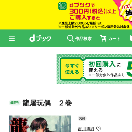
作品検索
カート
龍屠玩偶 ２巻
最新刊
完結
吉川博尉