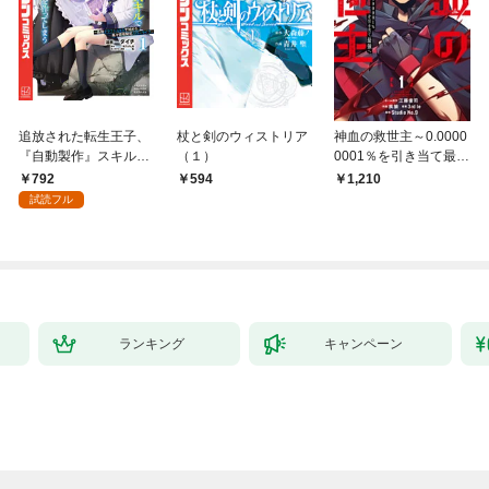
追放された転生王子、
杖と剣のウィストリア
神血の救世主～0.0000
『自動製作』スキルで
（１）
0001％を引き当て最強
領地を爆速で開拓し最
へ～【電子書籍特典
792
594
1,210
強の村を作ってしまう
付】（１）
試読フル
～最強クラフトスキル
で始める、楽々領地開
拓スローライフ～
（１）
ランキング
キャンペーン