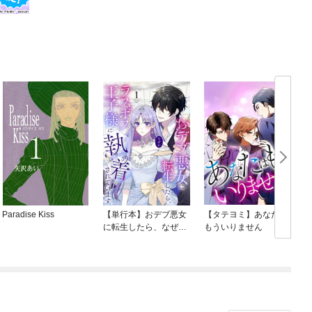
Paradise Kiss
【単行本】おデブ悪女
【タテヨミ】あなたは
に転生したら、なぜか
もういりません
ラスボス王子様に執着
されています