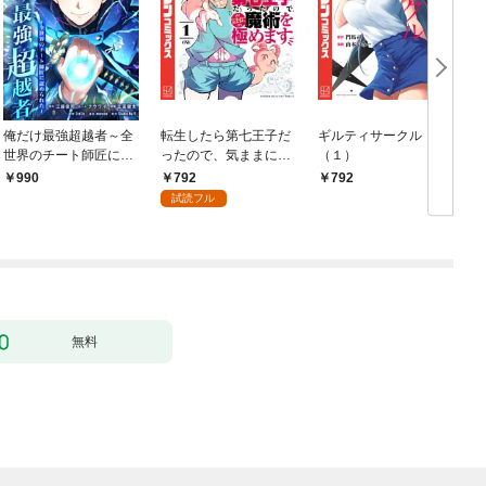
俺だけ最強超越者～全
転生したら第七王子だ
ギルティサークル
世界のチート師匠に認
ったので、気ままに魔
（１）
められた～【単行本】
術を極めます（１）
792
990
792
（１）
試読フル
無料