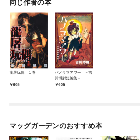
同じ作者の本
龍屠玩偶 １巻
パノラマアワー －吉
川博尉短編集－
605
605
マッグガーデンのおすすめ本