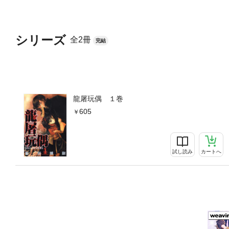
シリーズ
全2冊
完結
龍屠玩偶 １巻
605
試し読み
カートへ