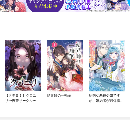
【タテヨミ】クロユ
結界師の一輪華
病弱な悪役令嬢です
リ〜復讐サークル〜
が、婚約者が過保護す
ぎて逃げ出したい(私た
ち犬猿の仲でしたよ
ね！？)