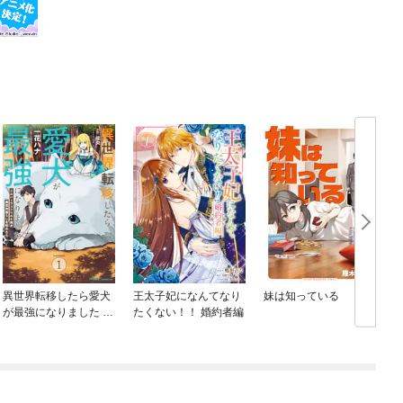
異世界転移したら愛犬
王太子妃になんてなり
妹は知っている
が最強になりました ～
たくない！！ 婚約者編
シルバーフェンリルと
俺が異世界暮らしを始
めたら～ THE COMIC