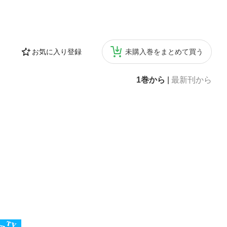
お気に入り登録
未購入巻をまとめて買う
1巻から
|
最新刊から