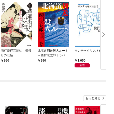
南町奉行異聞帖 襤褸
北海道周遊殺人ルート
モンテ＝クリスト伯3
舟の以栢
～西村京太郎トラベル
ミステリー・セレクシ
1,650
990
990
ョン（1）～
新着
もっと見る