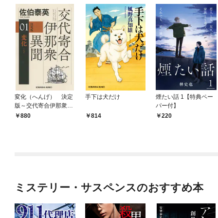
変化（へんげ） 決定
手下は犬だけ
煙たい話 1【特典ペー
版～交代寄合伊那衆異
パー付】
聞（1）～
880
814
220
ミステリー・サスペンスのおすすめ本