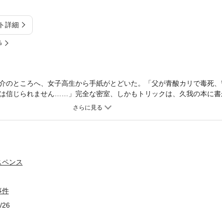
ト詳細
%
介のところへ、女子高生から手紙がとどいた。「父が青酸カリで毒死、
は信じられません……」完全な密室、しかもトリックは、久我の本に書
・メッセージ、アリバイ。推理小説の三種の神器を駆使した巧妙なトリ
スペンス
事件
/26