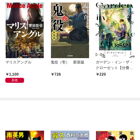
マリスアングル
鬼役（壱） 新装版
ガーデン・イン・ザ・
クローゼット【分冊
版】1
1,100
726
220
新着