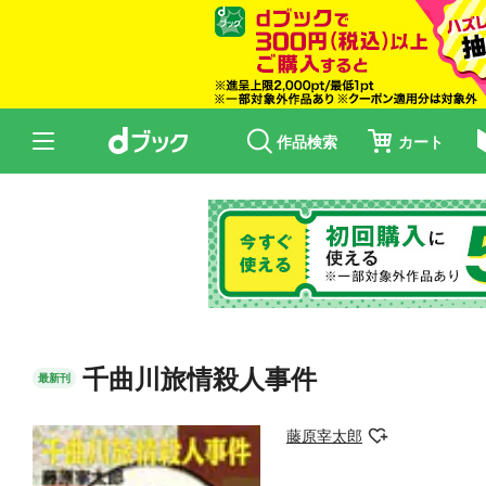
作品検索
カート
千曲川旅情殺人事件
最新刊
藤原宰太郎