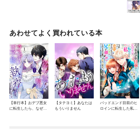
あわせてよく買われている本
【単行本】おデブ悪女
【タテヨミ】あなたは
バッドエンド目前のヒ
に転生したら、なぜか
もういりません
ロインに転生した私、
ラスボス王子様に執着
今世では恋愛するつも
されています
りがチートな兄が離し
てくれません！？@C
OMIC