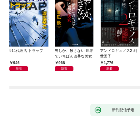
911代理店 トラップ
男しか、殺さない 世界
アンドロギュノス2 創
でいちばん凶暴な美女
世因子
946
968
1,776
新着
新着
新着
新刊配信予定