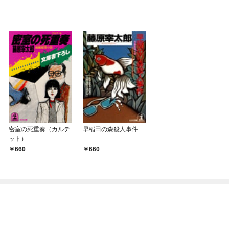
密室の死重奏（カルテ
早稲田の森殺人事件
ット）
660
660