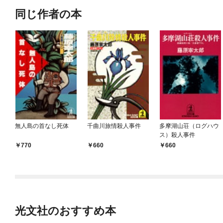
同じ作者の本
無人島の首なし死体
千曲川旅情殺人事件
多摩湖山荘（ログハウ
ス）殺人事件
770
660
660
光文社のおすすめ本