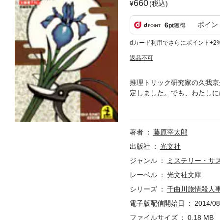
660
(税込)
ポイン
6
pt
獲得
dカード利用でさらにポイント+2
返品不可
推理トリック研究家の久我京
定しました。でも、わたしに
った。――密室、ダイイング
久我が飄々と解明する！
著者
藤原宰太郎
出版社
光文社
ジャンル
ミステリー・サ
レーベル
光文社文庫
シリーズ
千曲川旅情殺人
電子版配信開始日
2014/08
ファイルサイズ
0.18 MB