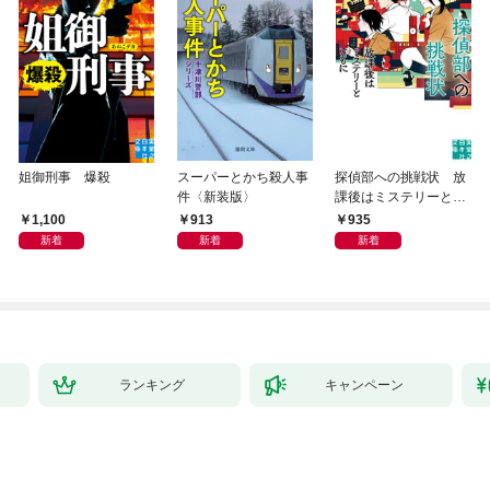
姐御刑事 爆殺
スーパーとかち殺人事
探偵部への挑戦状 放
件〈新装版〉
課後はミステリーとと
もに 新装版
1,100
913
935
新着
新着
新着
ランキング
キャンペーン