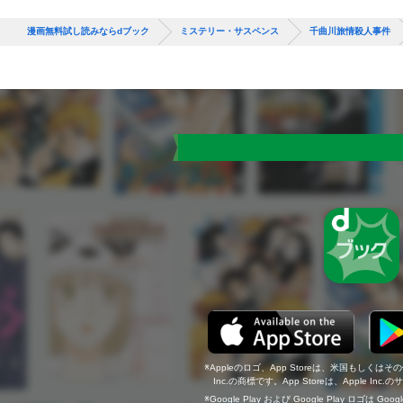
漫画無料試し読みならdブック
ミステリー・サスペンス
千曲川旅情殺人事件
Appleのロゴ、App Storeは、米国もしくはそ
Inc.の商標です。App Storeは、Apple In
Google Play および Google Play ロゴは Go