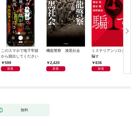
このスマホで地下牢獄
機龍警察 漆黒社会
ミステリアンソロジー
から脱出してください
騙す
599
2,420
836
新着
新着
新着
無料