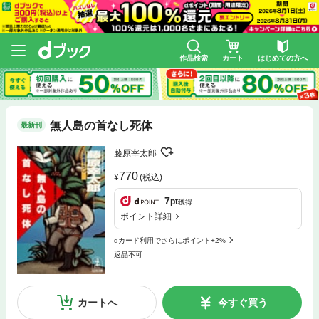
作品検索
カート
はじめての方へ
無人島の首なし死体
最新刊
藤原宰太郎
770
(税込)
7
pt
獲得
ポイント詳細
dカード利用でさらにポイント+2%
返品不可
カートへ
今すぐ買う