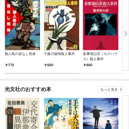
無人島の首なし死体
千曲川旅情殺人事件
多摩湖山荘（ログハウ
密室
ス）殺人事件
ット
770
660
660
6
光文社のおすすめ本
もっと見る