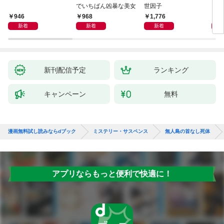
でいちばん凶暴な美女
世因子
946
968
1,776
1,
新着
新着
新着
新刊配信予定
ランキング
キャンペーン
無料
漫画無料試し読みならdブック
ミステリー・サスペンス
無人島の首なし死体
アプリならもっと便利で快適に！