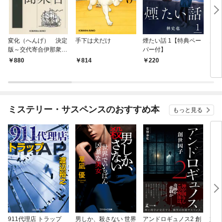
変化（へんげ） 決定
手下は犬だけ
煙たい話 1【特典ペー
鬼役
版～交代寄合伊那衆異
パー付】
聞（1）～
880
814
220
7
ミステリー・サスペンスのおすすめ本
もっと見る
911代理店 トラップ
男しか、殺さない 世界
アンドロギュノス2 創
姐御