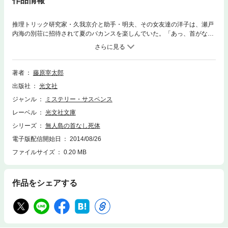
作品情報
推理トリック研究家・久我京介と助手・明夫、その女友達の洋子は、瀬戸
内海の別荘に招待されて夏のバカンスを楽しんでいた。「あっ、首がな
い！」無人島の浜辺に、まるで日光浴でもするかのように横たわる、男の
首なし死体。続いて起こる密室殺人。 本書主人公同様、推理トリックに
造詣深い著者が放つ長編傑作！
著者
藤原宰太郎
出版社
光文社
ジャンル
ミステリー・サスペンス
レーベル
光文社文庫
シリーズ
無人島の首なし死体
電子版配信開始日
2014/08/26
ファイルサイズ
0.20 MB
作品をシェアする