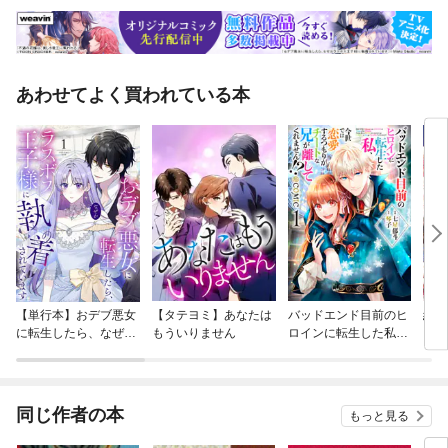
あわせてよく買われている本
【単行本】おデブ悪女
【タテヨミ】あなたは
バッドエンド目前のヒ
結界
に転生したら、なぜか
もういりません
ロインに転生した私、
ラスボス王子様に執着
今世では恋愛するつも
されています
りがチートな兄が離し
てくれません！？@C
OMIC
同じ作者の本
もっと見る