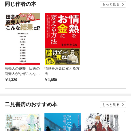
OMI
同じ作者の本
もっと見る
商売人の逆襲 田舎の
情熱をお金に変える方
商売人がなぜこんな結
法
果に！？
1,320
1,650
二見書房のおすすめ本
もっと見る