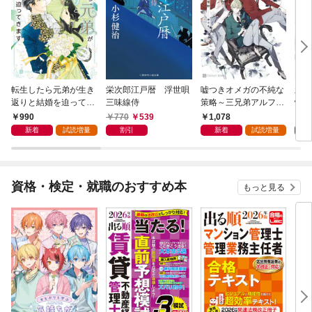
転生したら元弟が生き
栄次郎江戸暦 浮世唄
嘘つきオメガの不純な
新・
返りと結婚を迫ってき
三味線侍
策略～三兄弟アルファ
情帖
ます【電子書籍限定
と箱庭の恋～【電子書
990
770
539
1,078
9
版】
籍限定版】
新着
試読増量
割引
新着
試読増量
資格・検定・就職のおすすめ本
もっと見る