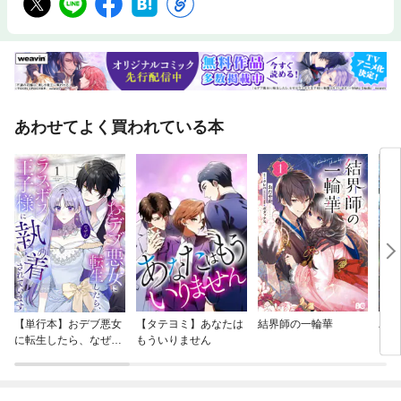
あわせてよく買われている本
【単行本】おデブ悪女
【タテヨミ】あなたは
結界師の一輪華
バッ
に転生したら、なぜか
もういりません
ロイ
ラスボス王子様に執着
今世
されています
りが
てく