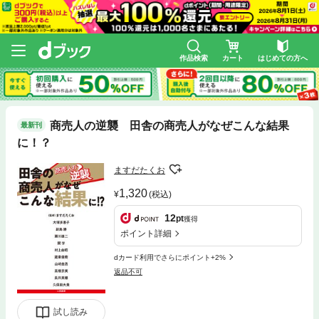
作品検索
カート
はじめての方へ
商売人の逆襲 田舎の商売人がなぜこんな結果
最新刊
に！？
ますだたくお
1,320
(税込)
12
pt
獲得
ポイント詳細
dカード利用でさらにポイント+2%
返品不可
試し読み