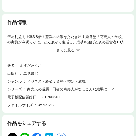
作品情報
平均利益向上率3.8倍！驚異の結果をたたき出す経営塾「商売人の学校」
の実態が今明らかに。どん底から復活し、成功を遂げた炎の経営者10人の
必勝ノウハウを公開！成功した経営者のストーリーに加えて、実際に使っ
たチラシ、Webサイトも公開。
著者
ますだたくお
出版社
二見書房
ジャンル
ビジネス・経済
資格・検定・就職
シリーズ
商売人の逆襲 田舎の商売人がなぜこんな結果に！？
電子版配信開始日
2019/02/01
ファイルサイズ
35.93 MB
作品をシェアする