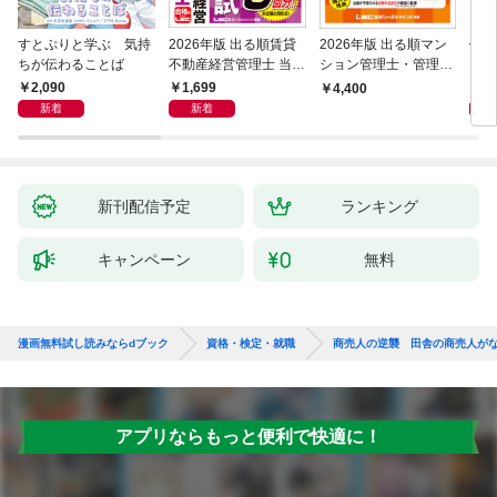
すとぷりと学ぶ 気持
2026年版 出る順賃貸
2026年版 出る順マン
働き
ちが伝わることば
不動産経営管理士 当た
ション管理士・管理業
ンス
る！直前予想模試
務主任者 合格テキスト
も「
2,090
1,699
1,
4,400
れる
新着
新着
新刊配信予定
ランキング
キャンペーン
無料
漫画無料試し読みならdブック
資格・検定・就職
商売人の逆襲 田舎の商売人が
アプリならもっと便利で快適に！