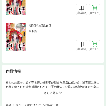
試し読み
カートへ
期間限定皇后３
165
試し読み
カートへ
作品情報
君との約束を、必ず守る蕣の統明帝が迎えた皇后は仮の姿、梁青蓮は国の
窮状を救うため強制採用されたやり手の牙人で!?蕣の統明帝が迎えた皇后
――は仮の姿、梁青蓮は国家の窮状を救うため強制採用されたやり手の
「牙人」。見た目はいいのにどこかのほほんとした統明帝と側近だけが正
体を知る中、青蓮は持ち前の商賈としての閃きで国庫を立て直してゆく。
しかしこの危機の裏には思わぬ陰謀が潜んでいて!? 役目を終えたら放免
著者
ＳＮＣ
尼野ゆたか
小鳥遊一歌