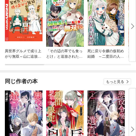
異世界グルメで成り上
「その辺の草でも食っ
死に戻り令嬢の仮初め
薬屋
がり無双～山に追放さ
とけ」と追放された無
結婚 ～二度目の人生
猫の
れたので、のんびりキ
能スキル【植物食い】
は生真面目将軍と星獣
ャンプを楽しんでいた
持ち転生者、エルフの
もふもふ～
らいつの間にか強くな
里で幻の植物を食べて
っていて、王侯貴族や
無双する
同じ作者の本
もっと見る
実力者たちが俺を放っ
ておいてくれません。
一方、俺を追放した貴
族たちは破滅が始まる
～