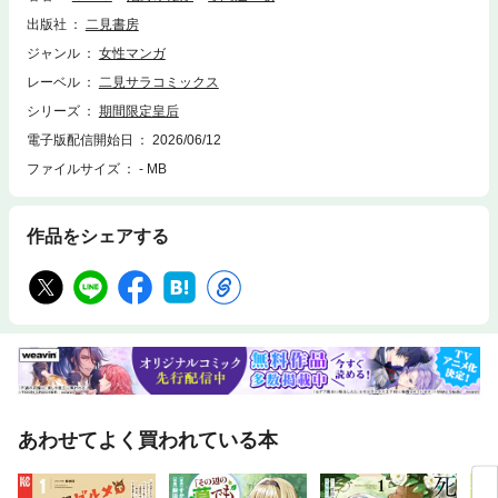
という約束で引き受けたのに、青蓮はいつしか自らの意思で統明帝の力に
出版社
二見書房
なりたいと思っている自分に気づき…。
ジャンル
女性マンガ
レーベル
二見サラコミックス
シリーズ
期間限定皇后
電子版配信開始日
2026/06/12
ファイルサイズ
- MB
作品をシェアする
あわせてよく買われている本