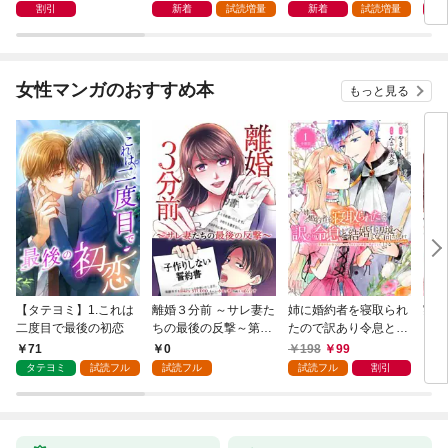
版】
籍限定版】
割引
新着
試読増量
新着
試読増量
女性マンガのおすすめ本
もっと見る
【タテヨミ】1.これは
離婚３分前 ～サレ妻た
姉に婚約者を寝取られ
実は
二度目で最後の初恋
ちの最後の反撃～第1
たので訳あり令息と結
した
話
婚して辺境へと向かい
から
71
0
198
99
2
ます ～苦労の先に待っ
（1
タテヨミ
試読フル
試読フル
試読フル
割引
ていたのは、まさかの
溺愛と幸せでした～
【分冊版】 1