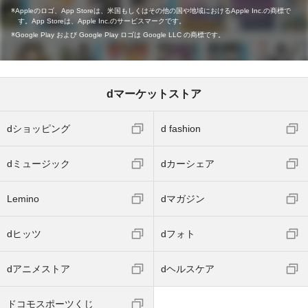
Appleのロゴ、App Storeは、米国もしくはその他の国や地域におけるApple Inc.の商標で
す。App Storeは、Apple Inc.のサービスマークです。
Google Play および Google Play ロゴは Google LLC の商標です。
dマーケットストア
dショッピング
d fashion
dミュージック
dカーシェア
Lemino
dマガジン
dヒッツ
dフォト
dアニメストア
dヘルスケア
ドコモスポーツくじ