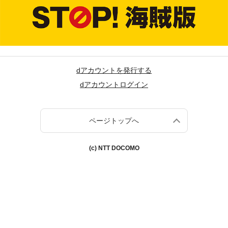
dアカウントを発行する
dアカウントログイン
ページトップへ
(c) NTT DOCOMO