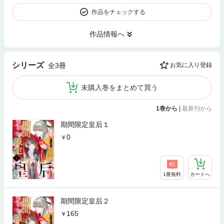
作品をチェックする
作品情報へ
シリーズ
全3冊
お気に入り登録
未購入巻をまとめて買う
1巻から
|
最新刊から
期間限定皇后１
0
1冊無料
カートへ
期間限定皇后２
165