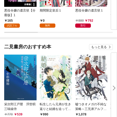
悪役令嬢の遺言状【分
期間限定皇后１
悪役令嬢の遺言状１
火の
冊版】1
すが
嫁と
165
0
880
792
5
ます
試読フル
無料
割引
二見書房のおすすめ本
もっと見る
栄次郎江戸暦 浮世唄
転生したら元弟が生き
嘘つきオメガの不純な
事故
三味線侍
返りと結婚を迫ってき
策略～三兄弟アルファ
常
ます【電子書籍限定
と箱庭の恋～【電子書
770
539
990
1,078
1,