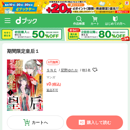
作品検索
カート
はじめての方へ
期間限定皇后１
0円無料
ＳＮＣ
尼野ゆたか
他1名
マンガ
0
(税込)
返品不可
カートへ
購入して読む