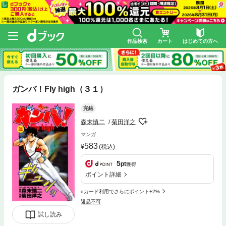
作品検索
カート
はじめての方へ
ガンバ！Fly high（３１）
完結
森末慎二
菊田洋之
マンガ
583
(税込)
5
pt
獲得
ポイント詳細
dカード利用でさらにポイント+2%
返品不可
試し読み