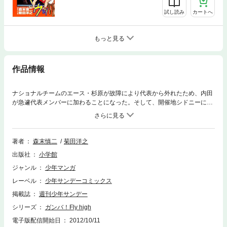
試し読み
カートへ
もっと見る
作品情報
ナショナルチームのエース・杉原が故障により代表から外れたため、内田
が急遽代表メンバーに加わることになった。そして、開催地シドニーにや
ってきた日本チームは、練習場で強豪ロシアのチェレンコフ兄弟の実力に
圧倒される。
著者
森末慎二
菊田洋之
出版社
小学館
ジャンル
少年マンガ
レーベル
少年サンデーコミックス
掲載誌
週刊少年サンデー
シリーズ
ガンバ！Fly high
電子版配信開始日
2012/10/11