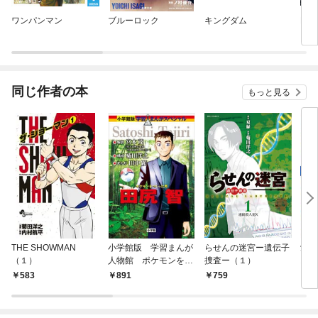
ワンパンマン
ブルーロック
キングダム
Dr.
同じ作者の本
もっと見る
THE SHOWMAN
小学館版 学習まんが
らせんの迷宮ー遺伝子
愛犬
（１）
人物館 ポケモンをつ
捜査ー（１）
スわ
くった男 田尻智
583
891
759
7