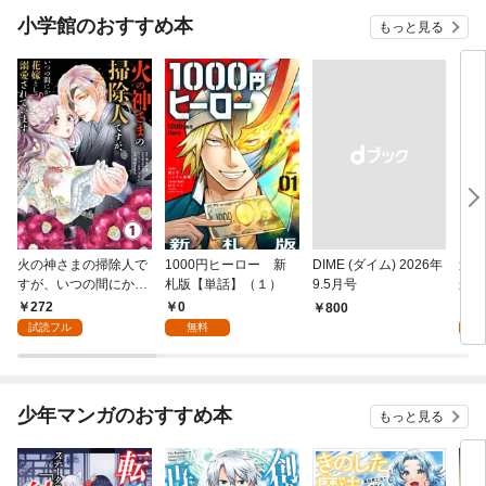
小学館のおすすめ本
もっと見る
火の神さまの掃除人で
1000円ヒーロー 新
DIME (ダイム) 2026年
追放
すが、いつの間にか花
札版【単話】（１）
9.5月号
かつ
嫁として溺愛されてい
まへ
272
0
1
￥800
ます【単話】（１）
れで
試読フル
無料
試
（１
少年マンガのおすすめ本
もっと見る