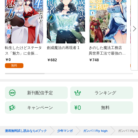
転生したけどステータ
創成魔法の再現者 1
きのした魔法工務店
王位
ス「魅力」に全振
異世界工法で最強の家
兆候
り！？(1)
づくりを（コミック）
入れ
0
0
682
748
１
る。
無料
新刊配信予定
ランキング
キャンペーン
無料
漫画無料試し読みならdブック
少年マンガ
ガンバ！Fly high
ガンバ！Fly 