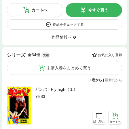
カートへ
今すぐ買う
作品をチェックする
作品情報へ
全34冊
シリーズ
お気に入り登録
完結
未購入巻をまとめて買う
1巻から
|
最新刊から
ガンバ！Fly high（１）
583
試し読み
カートへ