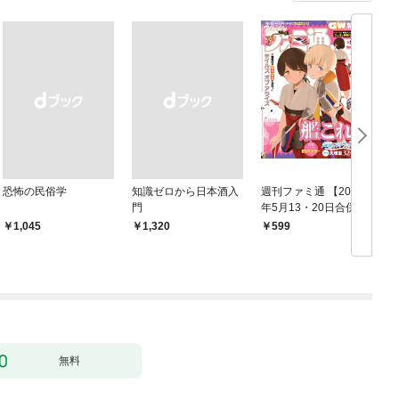
恐怖の民俗学
知識ゼロから日本酒入
週刊ファミ通 【2021
門
年5月13・20日合併
鑑
号】
￥1,045
￥1,320
599
無料