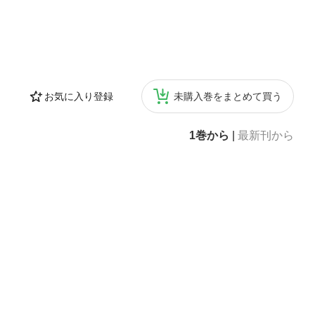
お気に入り登録
未購入巻をまとめて買う
1巻から
|
最新刊から