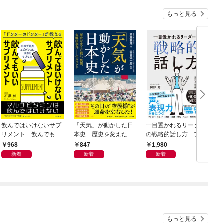
もっと見る
飲んではいけないサプ
「天気」が動かした日
一目置かれるリーダー
リメント 飲んでもい
本史 歴史を変えた戦
の戦略的話し方 アナ
いサプリメント
い、飢饉、未解決事
ウンサーが教える言葉
968
847
1,980
件……のカラクリ
を相手に届ける技術
新着
新着
新着
もっと見る