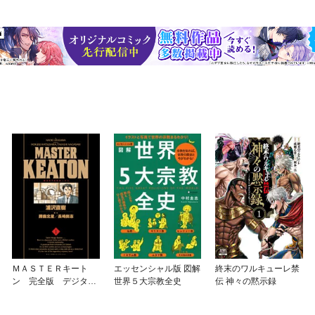
ＭＡＳＴＥＲキート
エッセンシャル版 図解
終末のワルキューレ禁
ン 完全版 デジタル
世界５大宗教全史
伝 神々の黙示録
Ver.