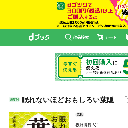
作品検索
カート
眠れないほどおもしろい葉隠 「
最新刊
完結
板野博行