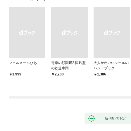
フェルメールぴあ
電車の顔図鑑2 国鉄型
大人かわいいシールの
の鉄道車両
ハンドブック
￥1,999
￥2,200
￥1,386
新刊配信予定