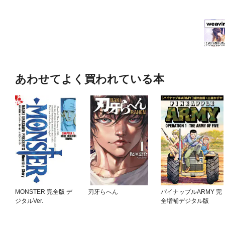
あわせてよく買われている本
MONSTER 完全版 デ
刃牙らへん
パイナップルARMY 完
ジタルVer.
全増補デジタル版