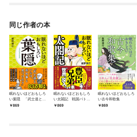
同じ作者の本
眠れないほどおもしろ
眠れないほどおもしろ
眠れないほどおもしろ
い葉隠 「武士道とい
い太閤記 戦国バトル
い古今和歌集
ふは、死ぬ事と見つけ
を制して天下統一！
869
869
869
たり」……はホントな
その「人たらし」の極
のか？
意とは？