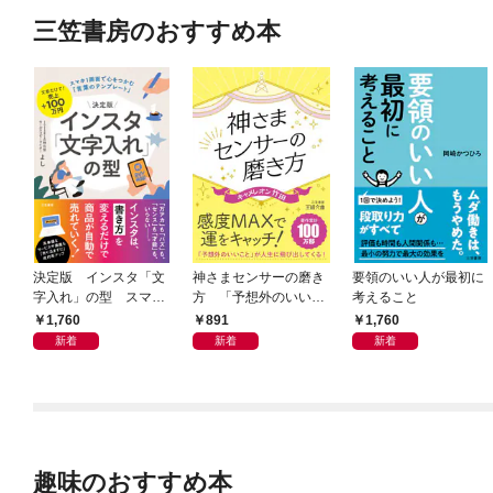
三笠書房のおすすめ本
決定版 インスタ「文
神さまセンサーの磨き
要領のいい人が最初に
字入れ」の型 スマホ
方 「予想外のいいこ
考えること
１画面で心をつかむ
と」が人生に飛び出し
1,760
891
1,760
「言葉のテンプレー
てくる！
新着
新着
新着
ト」
趣味のおすすめ本