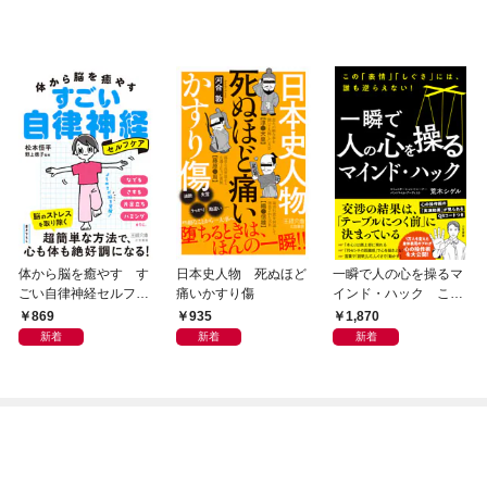
体から脳を癒やす す
日本史人物 死ぬほど
一瞬で人の心を操るマ
ごい自律神経セルフケ
痛いかすり傷
インド・ハック この
ア
「表情」「しぐさ」に
869
935
1,870
は、誰も逆らえない！
新着
新着
新着