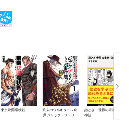
東京決闘環状戦
終末のワルキューレ奇
謎とき 世界の宗教・
譚 ジャック・ザ・リッ
神話
パーの事件簿