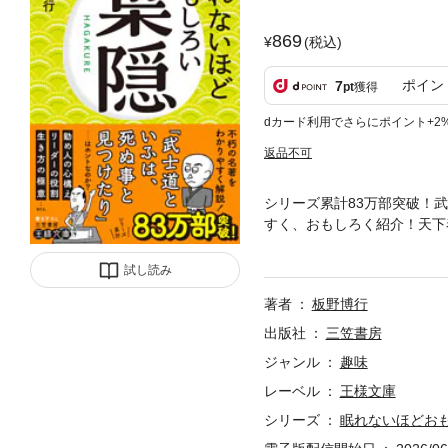
869
(税込)
ポイン
7
pt
獲得
dカード利用でさらにポイント+2
返品不可
シリーズ累計83万部突破！
すく、おもしろく紹介！天下
の作法まで、その思想には現
士・田代陣基が務めます。こ
試し読み
せよ◆用事がなければ「呼ば
著者
板野博行
を討ち落とされても「もうひ
見極めたり！◆常日頃から「
出版社
三笠書房
ジャンル
趣味
レーベル
王様文庫
シリーズ
眠れないほどお