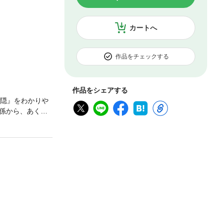
カートへ
作品をチェックする
作品をシェアする
葉隠』をわかりや
係から、あくび
まとめた佐賀藩
「世捨て人」に
訪れる◆不意に首
極は「忍ぶ恋」と