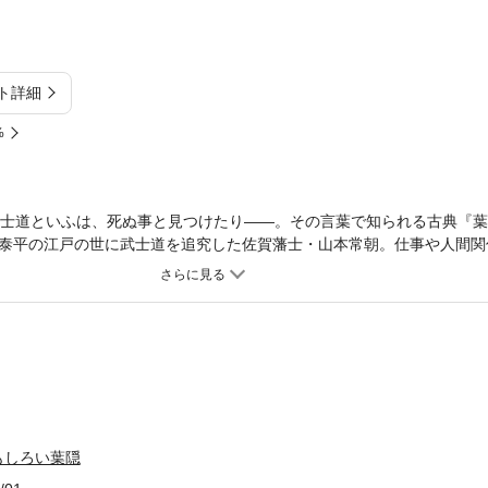
ト詳細
%
武士道といふは、死ぬ事と見つけたり――。その言葉で知られる古典『
泰平の江戸の世に武士道を追究した佐賀藩士・山本常朝。仕事や人間関
代にも通じる“生き方のヒント”が満載！ナビゲーターは、常朝の語りを
れこそ刺激的で、とびきり熱い「人生のバイブル」！◆大事な相談事は
れない所」には行かないこと◆「お歴々」が引退したらチャンスは必ず
と働き」できる◆ぐにゃつくことなく「大局観」を持っていけ◆恋の究
戦場にいるつもり」で過ごせ
もしろい葉隠