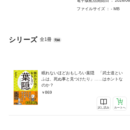
電子版配信開始日
2026/06
ファイルサイズ
- MB
シリーズ
全1冊
完結
眠れないほどおもしろい葉隠 「武士道とい
ふは、死ぬ事と見つけたり」……はホントな
のか？
869
試し読み
カートへ