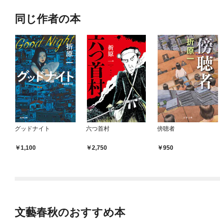
同じ作者の本
グッドナイト
六つ首村
傍聴者
1,100
2,750
950
文藝春秋のおすすめ本