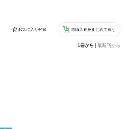
お気に入り登録
未購入巻をまとめて買う
1巻から
|
最新刊から