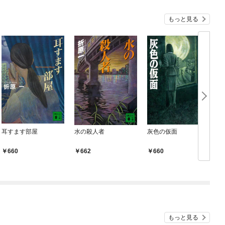
『ざまぁ！』します！
もっと見る
耳すます部屋
水の殺人者
灰色の仮面
660
662
660
もっと見る