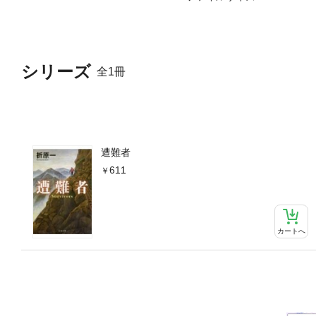
シリーズ
全1冊
遭難者
611
カートへ