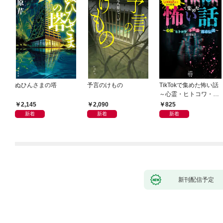
ぬひんさまの塔
予言のけもの
TikTokで集めた怖い話
～心霊・ヒトコワ・不
思議・都市伝説～
2,145
2,090
825
新着
新着
新着
新刊配信予定