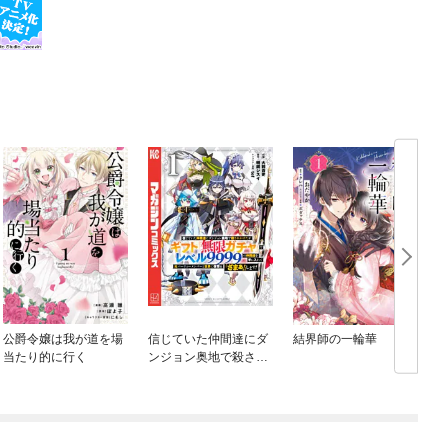
公爵令嬢は我が道を場
信じていた仲間達にダ
結界師の一輪華
当たり的に行く
ンジョン奥地で殺され
かけたがギフト『無限
ガチャ』でレベル９９
９９の仲間達を手に入
れて元パーティーメン
バーと世界に復讐＆