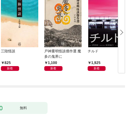
三陸怪談
戸神重明怪談傑作選 魔
チルド
多の鬼界に
825
1,100
1,925
新着
新着
新着
無料