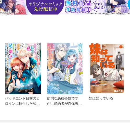
バッドエンド目前のヒ
病弱な悪役令嬢です
妹は知っている
ロインに転生した私、
が、婚約者が過保護す
今世では恋愛するつも
ぎて逃げ出したい(私た
りがチートな兄が離し
ち犬猿の仲でしたよ
てくれません！？@C
ね！？)
OMIC