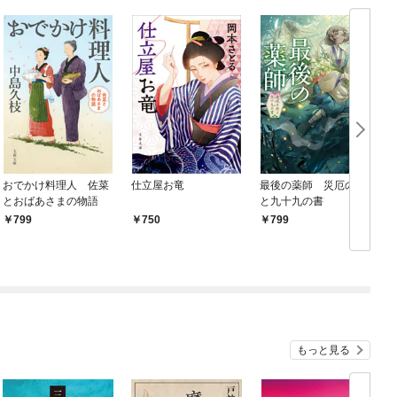
おでかけ料理人 佐菜
仕立屋お竜
最後の薬師 災厄の村
とおばあさまの物語
と九十九の書
799
750
799
もっと見る