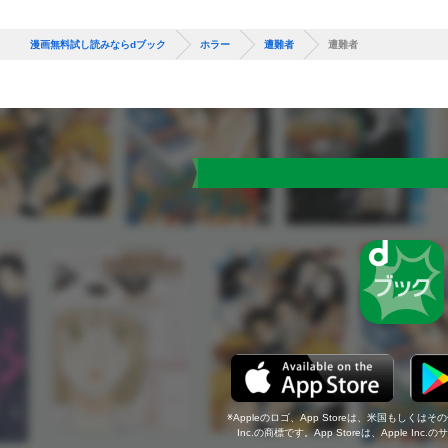
漫画無料試し読みならdブック
ホラー
遭難者
遭難者
Appleのロゴ、App Storeは、米国もしくはそ
Inc.の商標です。App Storeは、Apple In