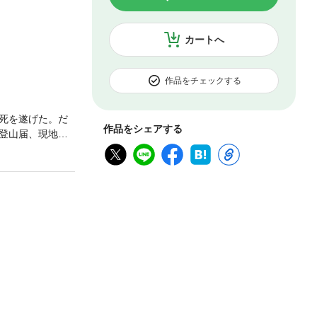
カートへ
作品をチェックする
死を遂げた。だ
作品をシェアする
登山届、現地地
気「――者」ミ