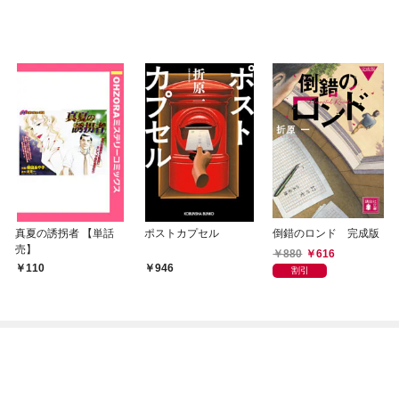
真夏の誘拐者 【単話
ポストカプセル
倒錯のロンド 完成版
売】
880
616
110
946
割引