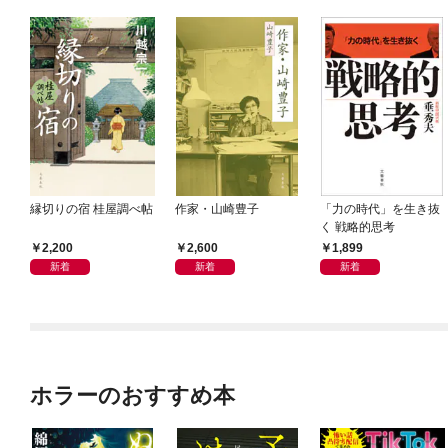
縁切りの宿 桂屋調べ帖
作家・山崎豊子
「力の時代」を生き抜
く 戦略的思考
2,200
2,600
1,899
新着
新着
新着
ホラーのおすすめ本