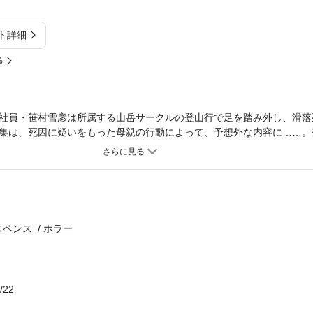
ト詳細
%
社員・笹村雪彦は所属する山岳サークルの登山行で足を踏み外し、滑落
集は、死因に疑いをもった母親の行動によって、予想外な内容に……。
記録を収録した２分冊の追悼集に込められた惨劇の謎とは何か？ 大人
腕が冴える傑作（２分冊組）を、１冊本に再編集して復刊！
スペンス
ホラー
/22