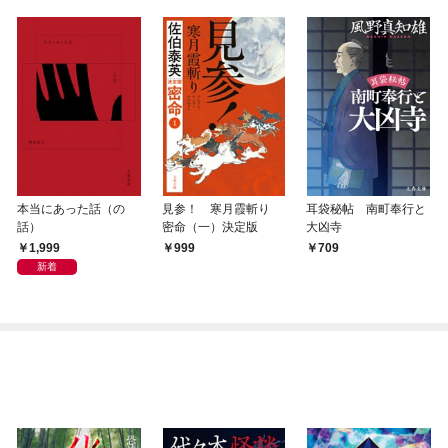
本当にあった話（の
見参！ 寒月霞斬り
耳袋秘帖 南町奉行と
話）
密命（一）決定版
大凶寺
1,999
999
709
新着