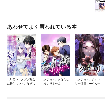
あわせてよく買われている本
【単行本】おデブ悪女
【タテヨミ】あなたは
【タテヨミ】クロユ
に転生したら、なぜか
もういりません
リ〜復讐サークル〜
ラスボス王子様に執着
されています