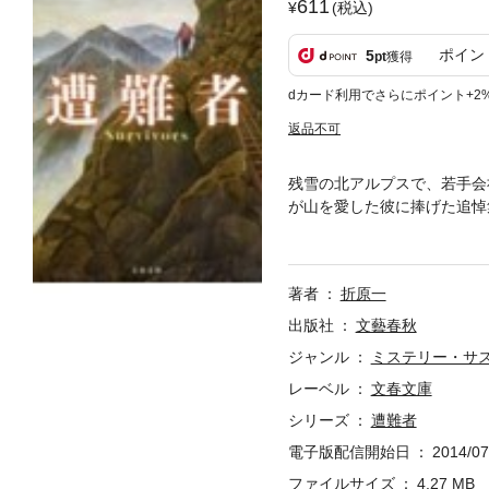
611
(税込)
ポイン
5
pt
獲得
dカード利用でさらにポイント+2
返品不可
残雪の北アルプスで、若手会
が山を愛した彼に捧げた追悼
図、死体検案書など、詳細な
ステリーシリーズ。鬼才の手
著者
折原一
出版社
文藝春秋
ジャンル
ミステリー・サ
レーベル
文春文庫
シリーズ
遭難者
電子版配信開始日
2014/07
ファイルサイズ
4.27 MB