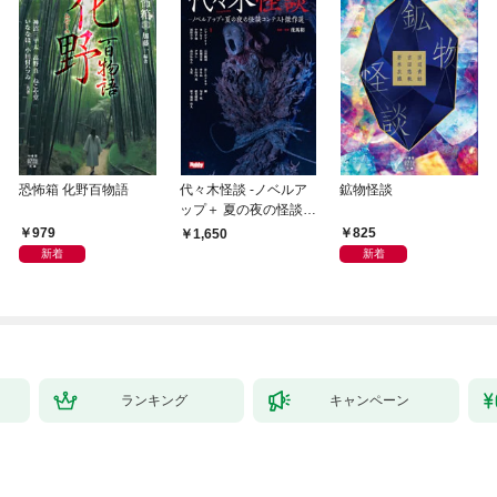
恐怖箱 化野百物語
代々木怪談 -ノベルア
鉱物怪談
ップ＋ 夏の夜の怪談コ
ンテスト傑作選-
979
825
1,650
新着
新着
ランキング
キャンペーン