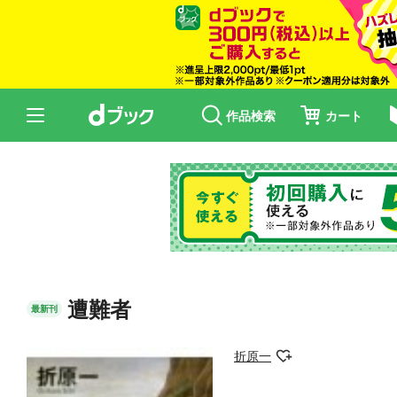
作品検索
カート
遭難者
最新刊
折原一