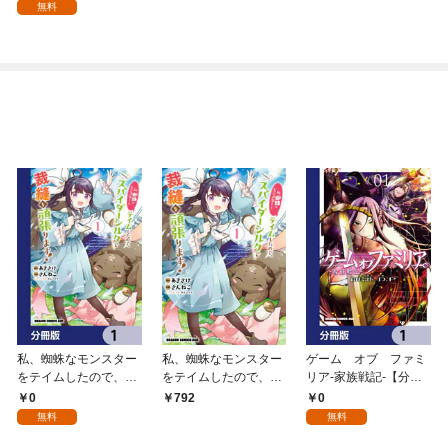
【分冊版】 1
（1）
無料
私、蜘蛛なモンスター
私、蜘蛛なモンスター
ゲーム オブ ファミ
をテイムしたので、ス
をテイムしたので、ス
リア-家族戦記-【分冊
パイダーシルクで裁縫
パイダーシルクで裁縫
版】 1
0
0
792
を頑張ります！【分冊
を頑張ります！ 1
無料
無料
版】 1