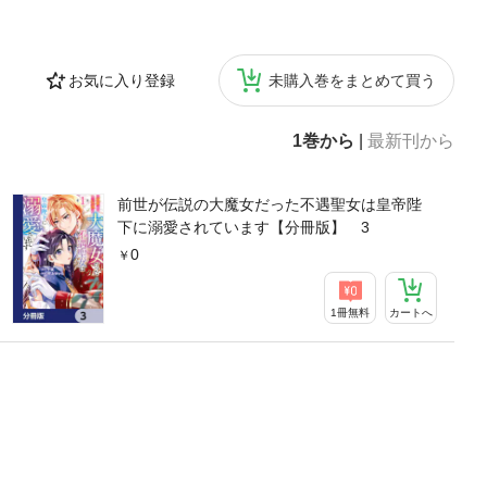
お気に入り登録
未購入巻をまとめて買う
1巻から
|
最新刊から
前世が伝説の大魔女だった不遇聖女は皇帝陛
下に溺愛されています【分冊版】 3
0
1冊無料
カートへ