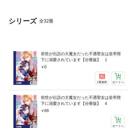
シリーズ
全32冊
前世が伝説の大魔女だった不遇聖女は皇帝陛
下に溺愛されています【分冊版】 1
0
1冊無料
カートへ
前世が伝説の大魔女だった不遇聖女は皇帝陛
下に溺愛されています【分冊版】 4
88
カートへ