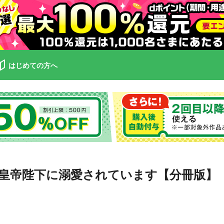
はじめての方へ
皇帝陛下に溺愛されています【分冊版】 