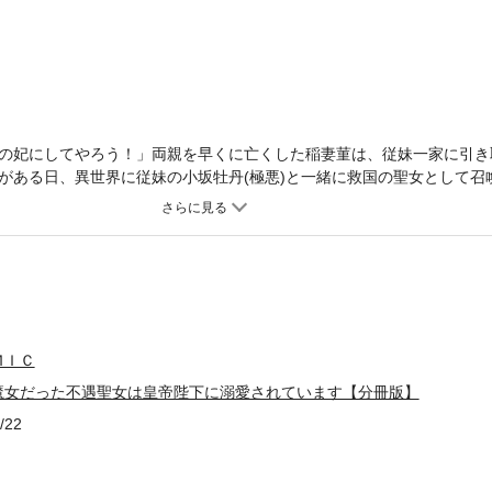
の妃にしてやろう！」両親を早くに亡くした稲妻菫は、従妹一家に引き
がある日、異世界に従妹の小坂牡丹(極悪)と一緒に救国の聖女として召
婚されてしまう。どうやらカーライルと菫の間には前世からの特別なつ
愛ルートに入りました！？』『転生した大聖女は、聖女であることをひ
麗絵師・村上ゆいちが描く！ 分冊版第1弾。※本作品は単行本を分割
。重複購入にご注意ください。
ＭＩＣ
魔女だった不遇聖女は皇帝陛下に溺愛されています【分冊版】
/22