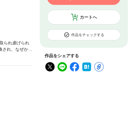
カートへ
作品をチェックする
取られ虐げられ
喚され、なぜか菫
ながりがあるよ
作品をシェアする
た隠す』の十夜
したもので、本編