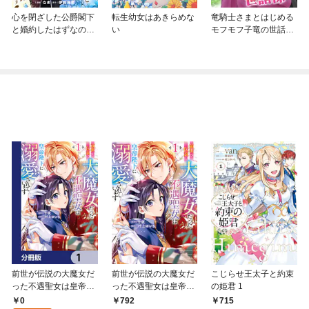
心を閉ざした公爵閣下
転生幼女はあきらめな
竜騎士さまとはじめる
と婚約したはずなの
い
モフモフ子竜の世話係
に、なぜか大切にされ
【単話版】
てしまってます！ 【単
話版】
前世が伝説の大魔女だ
前世が伝説の大魔女だ
こじらせ王太子と約束
った不遇聖女は皇帝陛
った不遇聖女は皇帝陛
の姫君 1
下に溺愛されています
下に溺愛されています
0
792
715