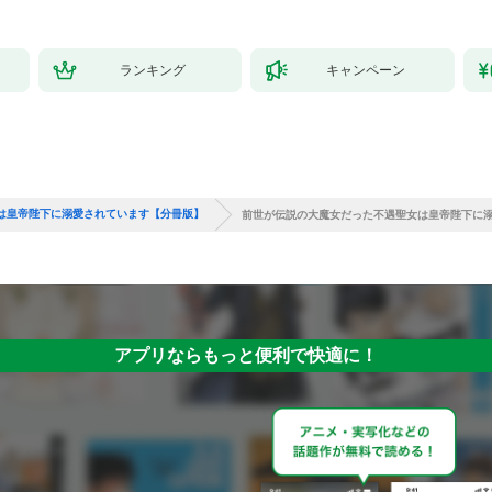
ランキング
キャンペーン
は皇帝陛下に溺愛されています【分冊版】
前世が伝説の大魔女だった不遇聖女は皇帝陛下に溺
アプリならもっと便利で快適に！