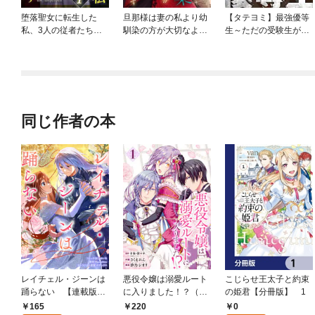
堕落聖女に転生した
旦那様は妻の私より幼
【タテヨミ】最強優等
私、3人の従者たちに
馴染の方が大切なよう
生～ただの受験生が不
抱かれて困ってます
です（分冊版）
良界のトップになった
件～
同じ作者の本
レイチェル・ジーンは
悪役令嬢は溺愛ルート
こじらせ王太子と約束
踊らない 【連載版】:
に入りました！？（コ
の姫君【分冊版】 1
1
ミック）【分冊版】 1
165
0
220