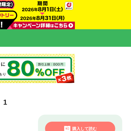
1
購入して読む