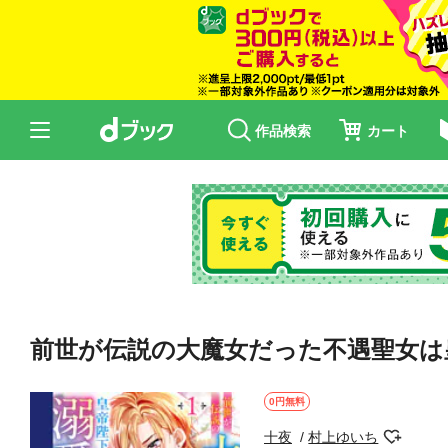
作品検索
カート
前世が伝説の大魔女だった不遇聖女は
0円無料
十夜
村上ゆいち