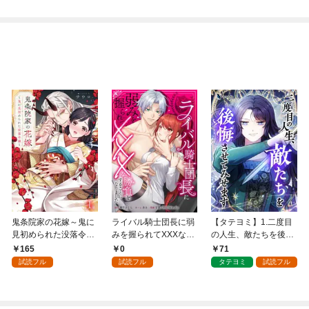
鬼条院家の花嫁～鬼に
ライバル騎士団長に弱
【タテヨミ】1.二度目
見初められた没落令嬢
みを握られてXXXな勝
の人生、敵たちを後悔
～１
負をすることになりま
させてみせます
165
0
71
した第1話
試読フル
試読フル
タテヨミ
試読フル