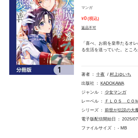
マンガ
0
(税込)
返品不可
「喜べ、お前を皇帝たるオレ
る生活を送っていた。ところ
だけが皇帝のカーライルに求
うで―――。『悪役令嬢は溺
の完全オリジナル脚本を超美
著者
十夜
村上ゆいち
内容は同一のものとなります
出版社
KADOKAWA
ジャンル
少女マンガ
レーベル
ＦＬＯＳ ＣＯ
シリーズ
前世が伝説の大
電子版配信開始日
2025/07
ファイルサイズ
- MB