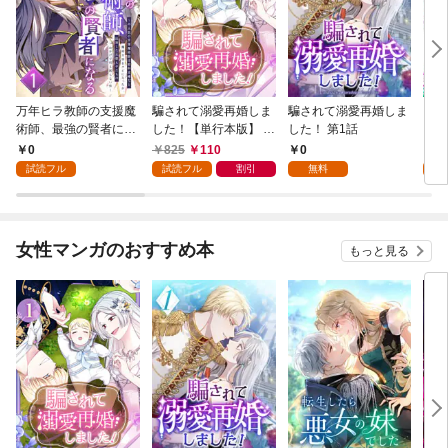
万年ヒラ教師の支援魔
騙されて溺愛再婚しま
騙されて溺愛再婚しま
ヒト
術師、最強の賢者にな
した！【単行本版】 1
した！ 第1話
る～不人気の支援魔術
巻
0
825
110
0
0
師は給料泥棒だと魔術
試読フル
試読フル
割引
無料
試
大学をクビになった
が、出世した元教え子
たちのおかげで何も困
らない件～ 第1話
女性マンガのおすすめ本
もっと見る