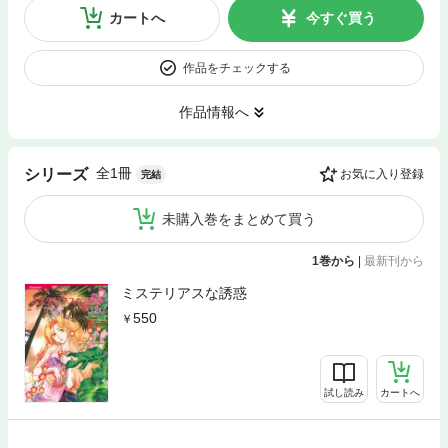
カートへ
今すぐ買う
作品をチェックする
作品情報へ
全1冊
シリーズ
お気に入り登録
完結
未購入巻をまとめて買う
1巻から
|
最新刊から
ミステリアスな誘惑
550
試し読み
カートへ