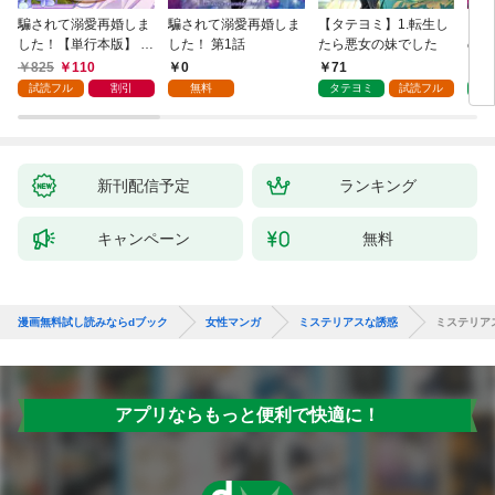
騙されて溺愛再婚しま
騙されて溺愛再婚しま
【タテヨミ】1.転生し
【タ
した！【単行本版】 1
した！ 第1話
たら悪女の妹でした
の私
巻
825
110
0
71
7
試読フル
割引
無料
タテヨミ
試読フル
タ
新刊配信予定
ランキング
キャンペーン
無料
漫画無料試し読みならdブック
女性マンガ
ミステリアスな誘惑
ミステリア
アプリならもっと便利で快適に！