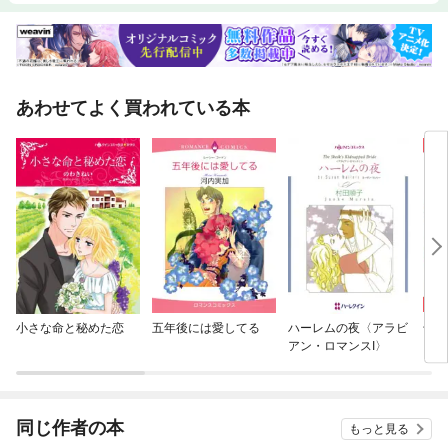
あわせてよく買われている本
小さな命と秘めた恋
五年後には愛してる
ハーレムの夜〈アラビ
千年
アン・ロマンスI〉
同じ作者の本
もっと見る