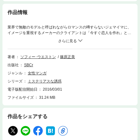
作品情報
業界で無敵のモデルと呼ばれながらロマンスの噂すらないジェマイマに、
イメージを重視するメーカーのクライアントは「今すぐ恋人を作れ」と要
求してきた。追いつめられた彼女は衝動的にカリブの小さな島に逃げてし
まう。すると、そこで出会った謎めいた男性ニールに甘い危険な誘惑を仕
掛けられた。海賊伝説の島に誘われ「この楽園で最高の１日を過ごそう」
と――。けれど、ジェマイマには恋に落ちられない理由があった…戯れの
著者
ソフィー･ウエストン
篠原正美
恋なんて私にはできないのに!?
出版社
SBCr
ジャンル
女性マンガ
シリーズ
ミステリアスな誘惑
電子版配信開始日
2016/03/01
ファイルサイズ
31.24 MB
作品をシェアする