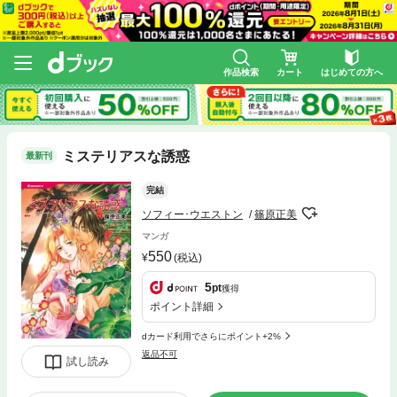
作品検索
カート
はじめての方へ
ミステリアスな誘惑
最新刊
完結
ソフィー･ウエストン
篠原正美
マンガ
550
(税込)
5
pt
獲得
ポイント詳細
dカード利用でさらにポイント+2%
返品不可
試し読み