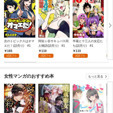
次のトピックスはオマ
阿佐ヶ谷サキュバス同
半蔵と十三人の女忍た
弱虫
エだ！(話売り) #1
人物語(話売り) #1
ち(話売り) #1
IKE
165
110
110
6
試読フル
試読フル
試読フル
試
女性マンガのおすすめ本
もっと見る