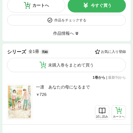
カートへ
今すぐ買う
作品をチェックする
作品情報へ
全1冊
シリーズ
お気に入り登録
完結
未購入巻をまとめて買う
1巻から
|
最新刊から
一凛 あなたの母になるまで
726
試し読み
カートへ