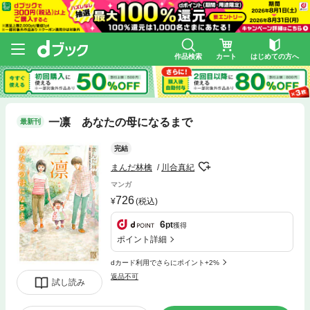
作品検索
カート
はじめての方へ
一凛 あなたの母になるまで
最新刊
完結
まんだ林檎
川合真紀
マンガ
726
(税込)
6
pt
獲得
ポイント詳細
dカード利用でさらにポイント+2%
返品不可
試し読み