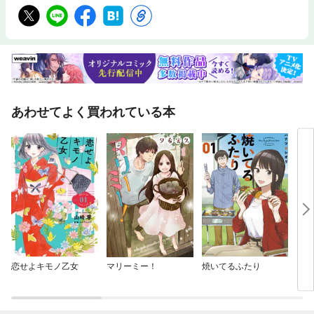
あわせてよく買われている本
恋せよキモノ乙女
マリーミー！
焼いてるふたり
リビ