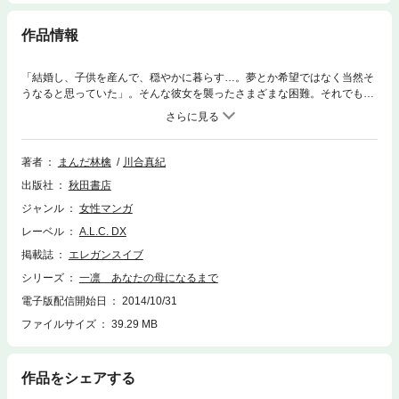
作品情報
「結婚し、子供を産んで、穏やかに暮らす…。夢とか希望ではなく当然そ
うなると思っていた」。そんな彼女を襲ったさまざまな困難。それでも、
人を支え、人に支えられ、夢を持って、未来を見据えた彼女が、ついに我
が子を抱きしめるまでの奇跡を描いた感動ドキュメンタリー!!
著者
まんだ林檎
川合真紀
出版社
秋田書店
ジャンル
女性マンガ
レーベル
A.L.C. DX
掲載誌
エレガンスイブ
シリーズ
一凛 あなたの母になるまで
電子版配信開始日
2014/10/31
ファイルサイズ
39.29 MB
作品をシェアする