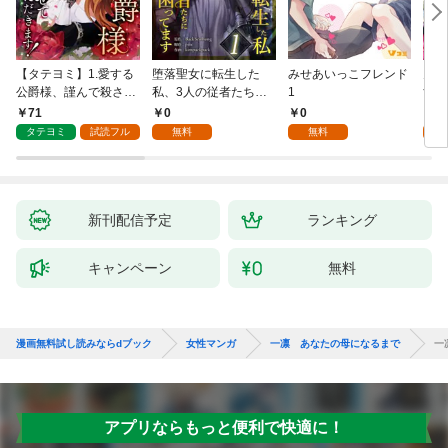
【タテヨミ】1.愛する
堕落聖女に転生した
みせあいっこフレンド
火の
公爵様、謹んで殺させ
私、3人の従者たちに
1
すが
ていただきます！
抱かれて困ってます 第
嫁と
71
0
0
2
1話
ます
タテヨミ
試読フル
無料
無料
試
新刊配信予定
ランキング
キャンペーン
無料
漫画無料試し読みならdブック
女性マンガ
一凛 あなたの母になるまで
一
アプリならもっと便利で快適に！