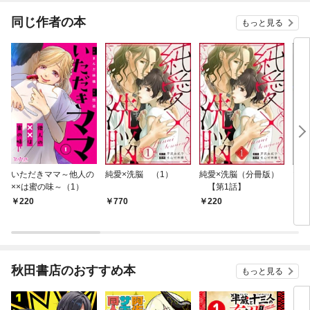
同じ作者の本
もっと見る
いただきママ～他人の
純愛×洗脳 （1）
純愛×洗脳（分冊版）
マン
××は蜜の味～（1）
【第1話】
220
770
220
1,
秋田書店のおすすめ本
もっと見る