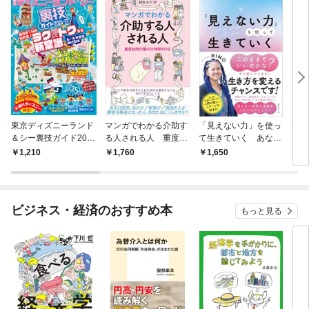
東京ディズニーランド
マンガでわかる介助す
「見えない力」を使っ
不安
＆シー裏技ガイド202
る人される人 重度訪
て生きていく あなた
テラ
6-27
問介護の24時間365日
の魂を目覚めさせるス
1,210
1,760
1,650
1,
ピリチュアル練習帳
ビジネス・経済のおすすめ本
もっと見る