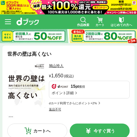
作品検索
カート
はじめての方へ
世界の壁は高くない
鳩山玲人
1,650
(税込)
15
pt
獲得
ポイント詳細
dカード利用でさらにポイント+2%
返品不可
カートへ
今すぐ買う