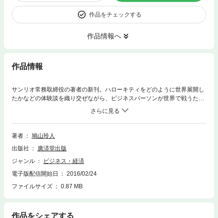
作品をチェックする
作品情報へ
作品情報
サンリオ常務取締役の著者の新刊。ハローキティをどのように世界展開し
たかなどの体験談を織り交ぜながら、ビジネスパーソンが世界で戦うため
のハウツーを語る。 サンリオで海外戦略を担当。会社の営業利益が入社５
年目で、約３倍となり、常務執行役となる。2015年、ハローキティをハリ
ウッドデビューさせるための、社内ベンチャーのCEOに就任。2015年8
月、米国経済誌により、「今まででもっとも成功したハーバード出身者31
著者
鳩山玲人
人」のひとりに選ばれる。 なぜ、日本企業は海外で失敗ばかりするのか？
出版社
廣済堂出版
ジャンル
ビジネス・経済
電子版配信開始日
2016/02/24
ファイルサイズ
0.87 MB
作品をシェアする