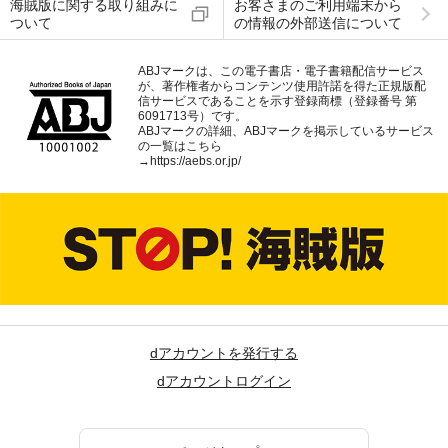
海賊版に関する取り組みに
お客さまのご利用端末から
ついて
の情報の外部送信について
ABJマークは、この電子書店・電子書籍配信サービス
が、著作権者からコンテンツ使用許諾を得た正規版配
信サービスであることを示す登録商標（登録番号 第
6091713号）です。
ABJマークの詳細、ABJマークを掲示しているサービス
の一覧はこちら
→
https://aebs.or.jp/
dアカウントを発行する
dアカウントログイン