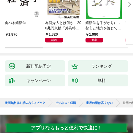
食べる経済学
為替介入とは何か 20
経済学を手がかりに，
研究
0兆円規模「外為特
都市と地方を論じてみ
会」が生まれた謎
よう
1,320
1,980
5,
1,870
新着
新着
新刊配信予定
ランキング
キャンペーン
無料
漫画無料試し読みならdブック
ビジネス・経済
世界の壁は高くない
世界の
アプリならもっと便利で快適に！