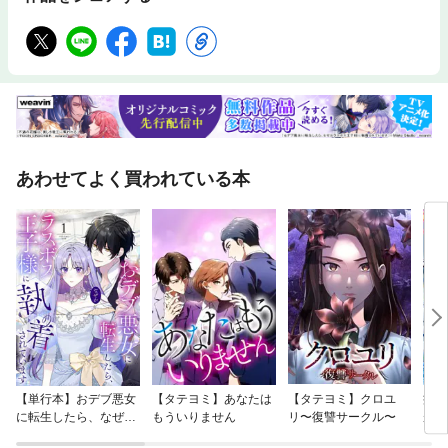
あわせてよく買われている本
【単行本】おデブ悪女
【タテヨミ】あなたは
【タテヨミ】クロユ
病弱
に転生したら、なぜか
もういりません
リ〜復讐サークル〜
が、
ラスボス王子様に執着
ぎて