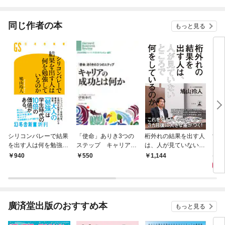
されています
たち
ね！
同じ作者の本
もっと見る
シリコンバレーで結果
「使命」ありき3つの
桁外れの結果を出す人
世界
を出す人は何を勉強し
ステップ キャリアの
は、人が見ていないと
しか
ているのか
成功とは何か
ころで何をしているの
1,
940
550
1,144
か
廣済堂出版のおすすめ本
もっと見る