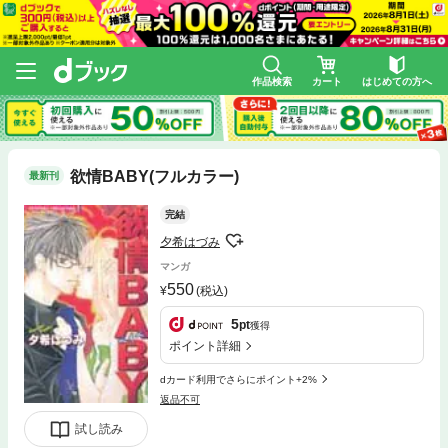
作品検索
カート
はじめての方へ
欲情BABY(フルカラー)
最新刊
完結
夕希はづみ
マンガ
550
(税込)
5
pt
獲得
ポイント詳細
dカード利用でさらにポイント+2%
返品不可
試し読み