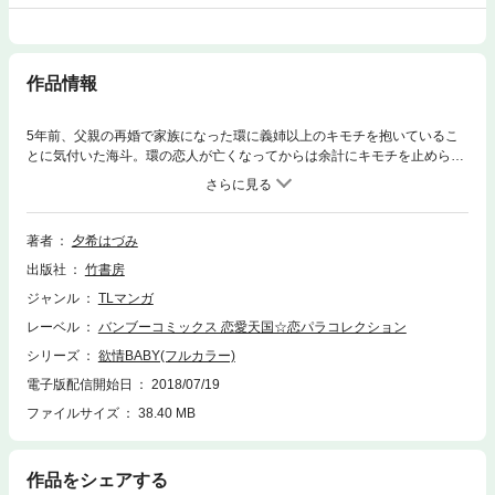
作品情報
5年前、父親の再婚で家族になった環に義姉以上のキモチを抱いているこ
とに気付いた海斗。環の恋人が亡くなってからは余計にキモチを止められ
なくて―…。切ない想いが溢れちゃう!熱い快感が止まらない!読み応えた
っぷりの長編4話!!
著者
夕希はづみ
出版社
竹書房
ジャンル
TLマンガ
レーベル
バンブーコミックス 恋愛天国☆恋パラコレクション
シリーズ
欲情BABY(フルカラー)
電子版配信開始日
2018/07/19
ファイルサイズ
38.40 MB
作品をシェアする