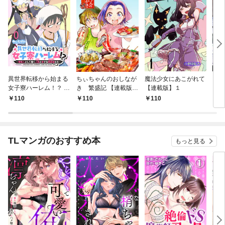
異世界転移から始まる
ちぃちゃんのおしなが
魔法少女にあこがれて
ガー
女子寮ハーレム！？ ～
き 繁盛記 【連載版】
【連載版】１
ィー
管理人として働く人間
１
110
110
110
1
と恋する魔族娘たち～
【連載版】０
TLマンガのおすすめ本
もっと見る