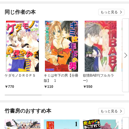
てくれません！？@C
OMIC
同じ作者の本
もっと見る
ケダモノＤＲＯＰＳ
キミは年下の男【分冊
欲情BABY(フルカラ
りん
版】 1
ー)
冊版
770
110
550
1
竹書房のおすすめ本
もっと見る