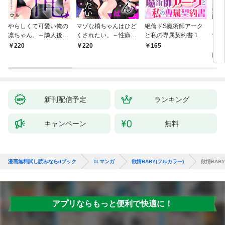
やらしくて可愛い俺の
マゾな梢ちゃんはひど
絶倫ドS魔術師アーク
キス
凛ちゃん。～隣人後輩
くされたい。～性癖マ
と私の専属契約書 1
愛？(
くんのイキすぎた執着
ッチした後輩と欲望の
0
220
220
165
にハメ堕とされる～(1)
ままにセックスしたら
～(1)
新刊配信予定
ランキング
キャンペーン
無料
漫画無料試し読みならdブック
TLマンガ
欲情BABY(フルカラー)
欲情BABY
アプリならもっと便利で快適に！