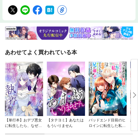
あわせてよく買われている本
【単行本】おデブ悪女
【タテヨミ】あなたは
バッドエンド目前のヒ
結界
に転生したら、なぜか
もういりません
ロインに転生した私、
ラスボス王子様に執着
今世では恋愛するつも
されています
りがチートな兄が離し