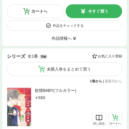
カートへ
今すぐ買う
作品をチェックする
作品情報へ
全1冊
シリーズ
お気に入り登録
完結
未購入巻をまとめて買う
1巻から
|
最新刊から
欲情BABY(フルカラー)
550
試し読み
カートへ