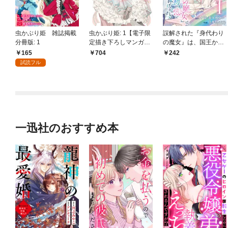
虫かぶり姫 雑誌掲載
虫かぶり姫: 1【電子限
誤解された『身代わり
分冊版: 1
定描き下ろしマンガ
の魔女』は、国王から
付】
最初の恋と最後の恋を
165
704
242
捧げられる（コミッ
試読フル
ク）【分冊版】 1
一迅社のおすすめ本