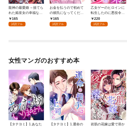
龍神の最愛婚 ～捨てら
お金を払うので初めて
乙女ゲーのヒロインに
れた姫巫女の幸福な嫁
の彼氏になってくださ
転生したのに悪役令嬢
入り～: 1
い: 1
の弟（攻略対象外）に
165
165
220
執着えっちされるんで
試読フル
試読フル
試読フル
すが！？: 1
女性マンガのおすすめ本
【タテヨミ】1.あなた
【タテヨミ】1.運命の
岩肌の花嫁は愛で溶か