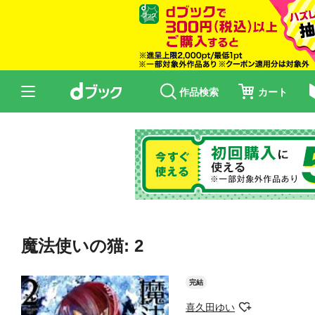
作品検索
カート
魔法使いの猫: 2
完結
喜久田ゆい