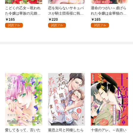
こどくの乙女～呪われ
恋を知らないサキュバ
運命のつがい～虐げら
た令嬢は華族の元婚約
スが騎士団長様に執着
れた令嬢は金華猫の一
者に溺愛される～: 1
溺愛されるまで: 1
途な愛で幸せを掴む～:
165
220
165
1
試読フル
試読フル
試読フル
愛してるって、言いた
最恐上司と同棲したら
十億のアレ。～吉原い