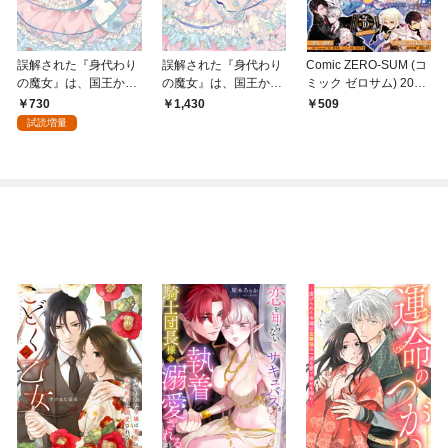
誤解された『身代わり
誤解された『身代わり
Comic ZERO-SUM (コ
の魔女』は、国王から
の魔女』は、国王から
ミック ゼロサム) 2025
最初の恋と最後の恋を
最初の恋と最後の恋を
年1月号[雑誌]
730
1,430
509
捧げられる（コミッ
捧げられる 1巻
試読増量
ク） 1巻