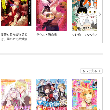
復讐を希う最強勇者
ラウルと吸血鬼
ツレ猫 マルルとハチ
は、闇の力で殲滅無双
する
もっと見る