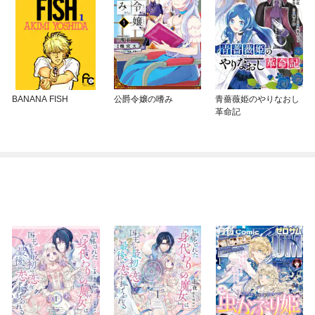
BANANA FISH
公爵令嬢の嗜み
青薔薇姫のやりなおし
革命記