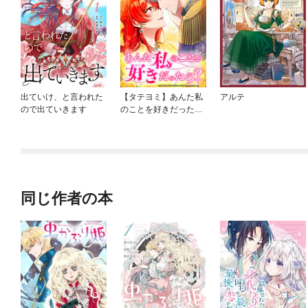
出ていけ、と言われた
【タテヨミ】あんた私
アルテ
ので出ていきます
のことを好きだった
の？
同じ作者の本