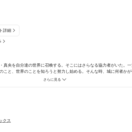
ト詳細
%
・真央を自分達の世界に召喚する。そこにはさらなる協力者がいた。一
のこと、世界のことを知ろうと努力し始める。そんな時、城に何者かが
ってその身で剣を受けた理央の目の前に現れたのは、なんと真央だった
、第2巻登場！
ミックス