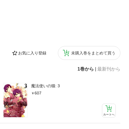
お気に入り登録
未購入巻をまとめて買う
1巻から
|
最新刊から
魔法使いの猫: 3
607
カートへ