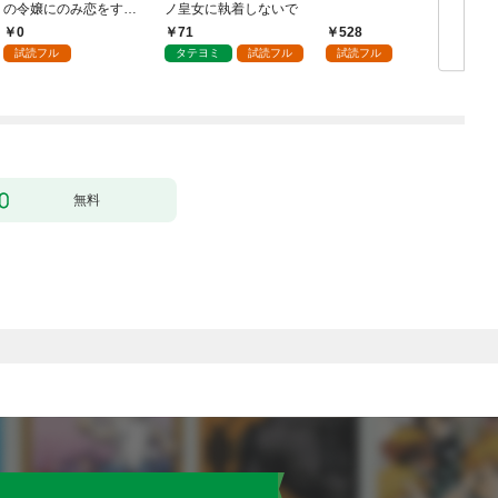
の令嬢にのみ恋をする
ノ皇女に執着しないで
む
（分冊版）第１話
0
71
528
試読フル
タテヨミ
試読フル
試読フル
無料