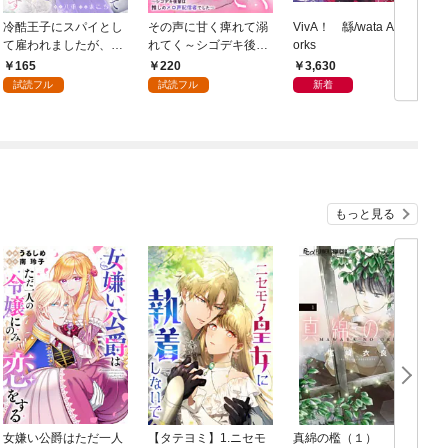
冷酷王子にスパイとし
その声に甘く痺れて溺
VivA！ 緜/wata Art W
て雇われましたが、結
れてく～シゴデキ後輩
orks
婚を迫られています: 1
は推しのメロ声配信者
165
220
3,630
でした～: 1
試読フル
試読フル
新着
もっと見る
女嫌い公爵はただ一人
【タテヨミ】1.ニセモ
真綿の檻（１）