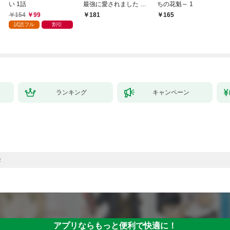
い 1話
最強に愛されました 1
ちの花魁～ 1
巻
154
99
181
165
試読フル
割引
ランキング
キャンペーン
2
アプリならもっと便利で快適に！