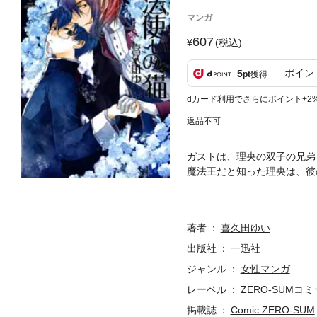
マンガ
607
(税込)
ポイン
5
pt
獲得
dカード利用でさらにポイント+2
返品不可
ガストは、理央の双子の兄弟
魔法王だと知った理央は、彼
れそうになったターニャを守
ゴセントリックファンタジー
著者
喜久田ゆい
出版社
一迅社
ジャンル
女性マンガ
レーベル
ZERO-SUMコ
掲載誌
Comic ZERO-SUM