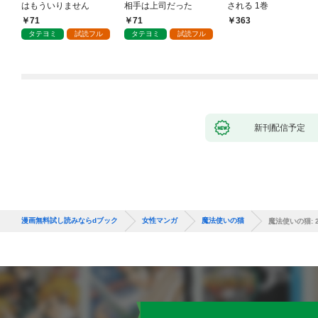
はもういりません
相手は上司だった
される 1巻
71
71
363
タテヨミ
試読フル
タテヨミ
試読フル
新刊配信予定
漫画無料試し読みならdブック
女性マンガ
魔法使いの猫
魔法使いの猫: 