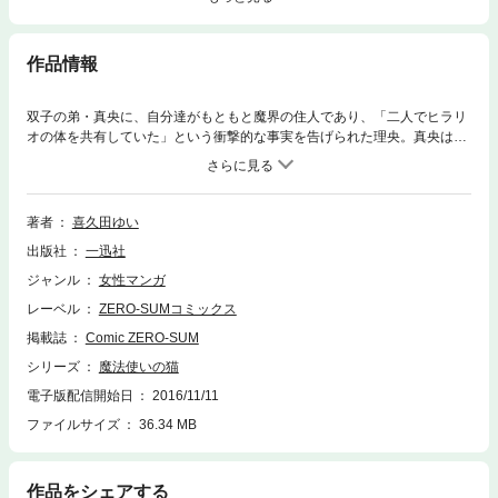
作品情報
双子の弟・真央に、自分達がもともと魔界の住人であり、「二人でヒラリ
オの体を共有していた」という衝撃的な事実を告げられた理央。真央は理
央を連れて城から逃げ出すが、逃げ出した二人を追ってユルが現れた。強
力な魔法で攻撃を仕掛けてくるユルに、真央は――？
著者
喜久田ゆい
出版社
一迅社
ジャンル
女性マンガ
レーベル
ZERO-SUMコミックス
掲載誌
Comic ZERO-SUM
シリーズ
魔法使いの猫
電子版配信開始日
2016/11/11
ファイルサイズ
36.34 MB
作品をシェアする