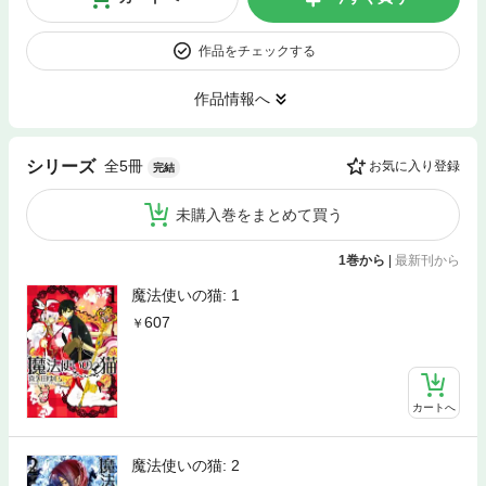
作品をチェックする
作品情報へ
全5冊
シリーズ
お気に入り登録
完結
未購入巻をまとめて買う
1巻から
|
最新刊から
魔法使いの猫: 1
607
カートへ
魔法使いの猫: 2