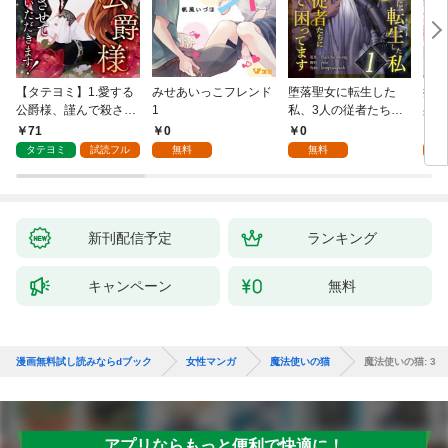
【タテヨミ】1.愛する
みせあいっこフレンド
堕落聖女に転生した
授か
公爵様、謹んで殺させ
1
私、3人の従者たちに
身籠
ていただきます！
抱かれて困ってます 第
して
71
0
0
2
1話
タテヨミ
試読フル
無料
無料
試
新刊配信予定
ランキング
キャンペーン
無料
漫画無料試し読みならdブック
女性マンガ
魔法使いの猫
魔法使いの猫: 3
アプリならもっと便利で快適に！