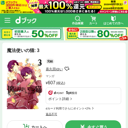
作品検索
カート
はじめての方へ
魔法使いの猫: 3
完結
喜久田ゆい
マンガ
607
(税込)
5
pt
獲得
ポイント詳細
dカード利用でさらにポイント+2%
返品不可
カートへ
今すぐ買う