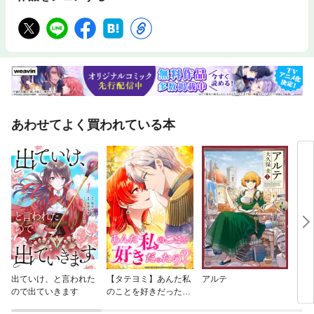
あわせてよく買われている本
出ていけ、と言われた
【タテヨミ】あんた私
アルテ
BAN
ので出ていきます
のことを好きだった
の？