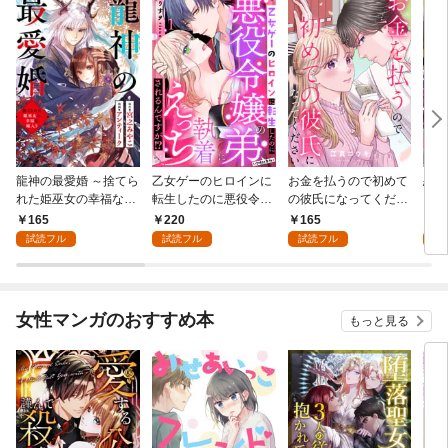
龍神の最愛婚 ～捨てら
乙女ゲーのヒロインに
お金を払うので初めて
恋を
れた姫巫女の幸福な嫁
転生したのに悪役令嬢
の彼氏になってくださ
スが
入り～: 1
の弟（攻略対象外）に
い: 1
溺愛
165
220
165
2
執着えっちされるんで
試読フル
試読フル
試読フル
試
すが！？: 1
女性マンガのおすすめ本
もっと見る