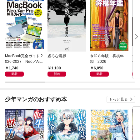
MacBook完全ガイド 2
虚ろな境界
令和８年版 将棋年
つく
026-2027 Neo／Air
鑑 2026
像生
／Pro対応
1,740
1,100
6,050
4,
新着
新着
新着
少年マンガのおすすめ本
もっと見る