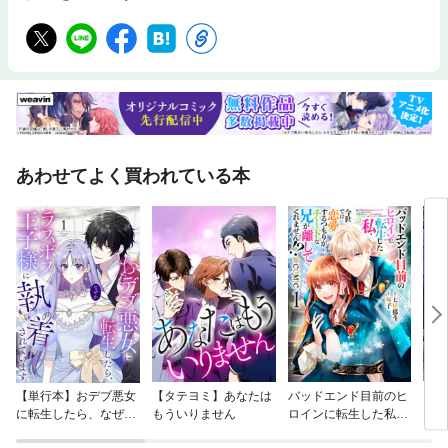
あわせてよく買われている本
【単行本】おデブ悪女
【タテヨミ】あなたは
バッドエンド目前のヒ
【タ
に転生したら、なぜか
もういりません
ロインに転生した私、
リ〜
ラスボス王子様に執着
今世では恋愛するつも