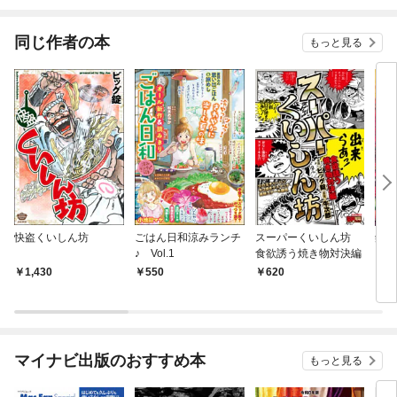
されています
りがチートな兄が離し
てくれません！？@C
OMIC
同じ作者の本
もっと見る
快盗くいしん坊
ごはん日和涼みランチ
スーパーくいしん坊
釘師
♪ Vol.1
食欲誘う焼き物対決編
1,430
550
620
5
マイナビ出版のおすすめ本
もっと見る