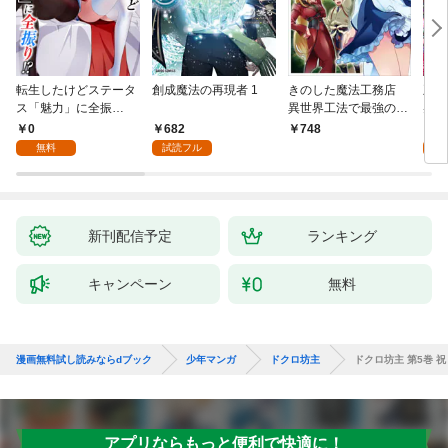
転生したけどステータ
創成魔法の再現者 1
きのした魔法工務店
王位
ス「魅力」に全振
異世界工法で最強の家
兆候
り！？(1)
づくりを（コミック）
入れ
0
682
0
748
１
る。
無料
試読フル
新刊配信予定
ランキング
キャンペーン
無料
漫画無料試し読みならdブック
少年マンガ
ドクロ坊主
ドクロ坊主 第5巻 
アプリならもっと便利で快適に！