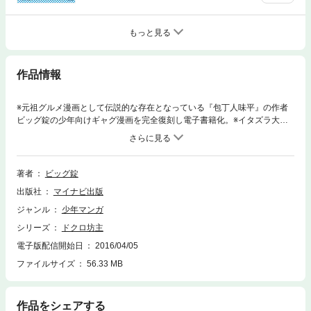
もっと見る
作品情報
※元祖グルメ漫画として伝説的な存在となっている『包丁人味平』の作者
ビッグ錠の少年向けギャグ漫画を完全復刻し電子書籍化。※イタズラ大好
きな小学生 ドクロくんこと死神毒郎（しにがみどくろう）が、様々なイタ
ズラで周囲に大混乱を巻き起こす。
著者
ビッグ錠
出版社
マイナビ出版
ジャンル
少年マンガ
シリーズ
ドクロ坊主
電子版配信開始日
2016/04/05
ファイルサイズ
56.33 MB
作品をシェアする