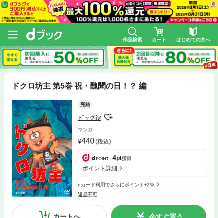
作品検索
カート
はじめての方へ
ドクロ坊主 第5巻 祝・醜聞の日！？ 編
完結
ビッグ錠
マンガ
440
(税込)
4
pt
獲得
ポイント詳細
dカード利用でさらにポイント+2%
返品不可
カートへ
今すぐ買う