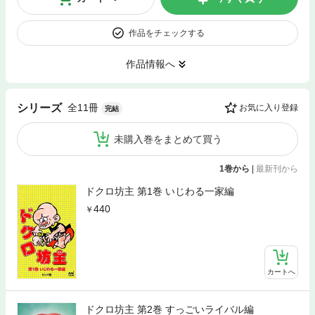
作品をチェックする
作品情報へ
全11冊
シリーズ
お気に入り登録
完結
未購入巻をまとめて買う
1巻から
|
最新刊から
ドクロ坊主 第1巻 いじわる一家編
440
カートへ
ドクロ坊主 第2巻 すっごいライバル編