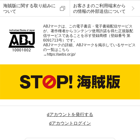
海賊版に関する取り組みに
お客さまのご利用端末から
ついて
の情報の外部送信について
ABJマークは、この電子書店・電子書籍配信サービス
が、著作権者からコンテンツ使用許諾を得た正規版配
信サービスであることを示す登録商標（登録番号 第
6091713号）です。
ABJマークの詳細、ABJマークを掲示しているサービス
の一覧はこちら
→
https://aebs.or.jp/
dアカウントを発行する
dアカウントログイン