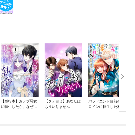
【単行本】おデブ悪女
【タテヨミ】あなたは
バッドエンド目前のヒ
に転生したら、なぜか
もういりません
ロインに転生した私、
ラスボス王子様に執着
今世では恋愛するつも
されています
りがチートな兄が離し
てくれません！？@C
OMIC