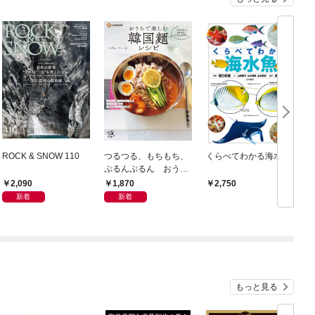
ROCK & SNOW 110
つるつる、もちもち、
くらべてわかる海水魚
ぷるんぷるん おうち
で楽しむ韓国麺レシピ
2,090
1,870
2,750
新着
新着
もっと見る