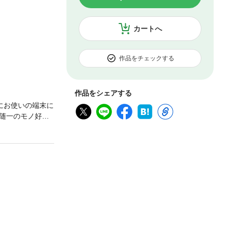
カートへ
作品をチェックする
作品をシェアする
にお使いの端末に
随一のモノ好き
氏。 ウルトラ
ない用具まで網
バックパック、シ
ンウェア、スト
トの世界では、大
。シェルターや
いる。今回、寺
紹介。