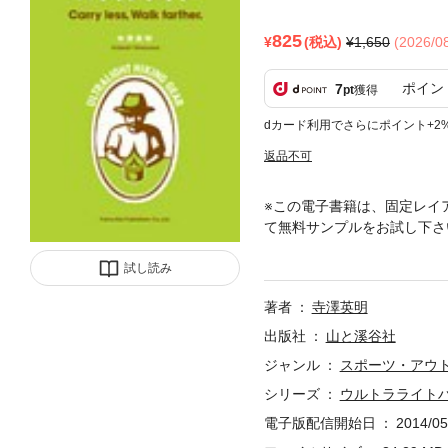
825
(税込)
1,650
(2026/
ポイン
7
pt
獲得
dカード利用でさらにポイント+2
返品不可
※この電子書籍は、固定レイ
て無料サンプルをお試し下さ
が披露する超軽量山用具の世
試し読み
ライトギアの歴史を語る上で
羅し、マニアックなウルトラ
著者
寺澤英明
ェルター、スリーピングバッ
ーブ、クッカー、ウォーター
出版社
山と溪谷社
手メーカーよりもガレージメ
ジャンル
スポーツ・アウ
バックパックの型紙は公開さ
シリーズ
ウルトラライト
澤氏にアルコールストーブ２
電子版配信開始日
2014/05