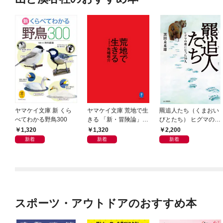
ヤマケイ文庫 新 くら
ヤマケイ文庫 荒地で生
羆追人たち（くまおい
べてわかる野鳥300
きる 「新・冒険論」改
びとたち） ヒグマの虜
訂
になった10人
1,320
1,320
2,200
新着
新着
新着
スポーツ・アウトドアのおすすめ本