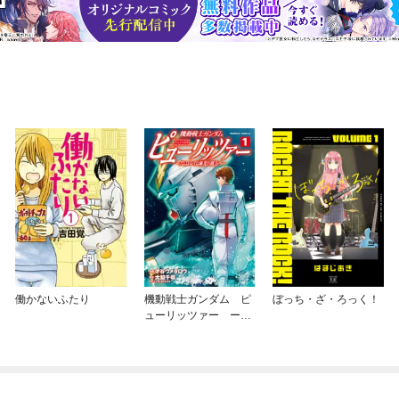
働かないふたり
機動戦士ガンダム ピ
ぼっち・ざ・ろっく！
ューリッツァー ーア
ムロ・レイは極光の彼
方へー