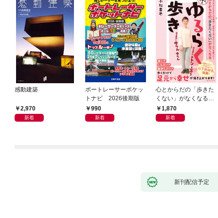
感動建築
ボートレーサーポケッ
心とからだの「歩きた
トナビ 2026後期版
くない」がなくなる
らせん流 ゆるらく歩
2,970
990
1,870
き
新着
新着
新着
新刊配信予定