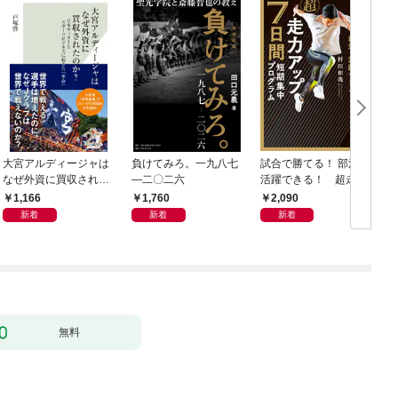
大宮アルディージャは
負けてみろ。一九八七
試合で勝てる！ 部活で
なぜ外資に買収された
―二〇二六
活躍できる！ 超走力
のか？～日本サッカー
アップ 7日間短期集中
1,166
1,760
2,090
とスポーツビジネスに
プログラム
新着
新着
新着
起きた「革命」～
無料