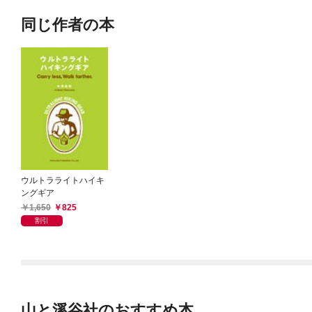
同じ作者の本
ウルトラライトハイキ
ングギア
1,650
825
割引
山と溪谷社のおすすめ本