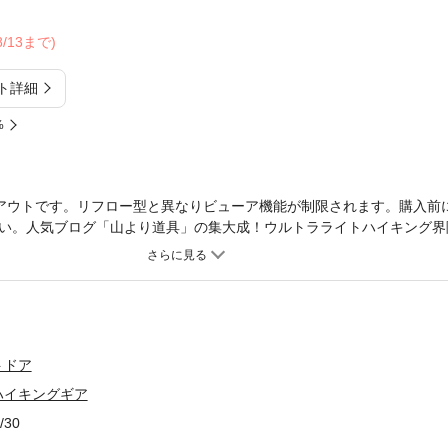
08/13まで)
ト詳細
%
アウトです。リフロー型と異なりビューア機能が制限されます。購入前
い。人気ブログ「山より道具」の集大成！ウルトラライトハイキング界
界。構成・執筆はウルトラライトハイキング界の用具の権威・寺澤英明
欠かせない名品を交えながら、最新の用具を紹介。国内では流通してい
ライトハイカーの心をくすぐる内容になっています。●掲載アイテム 
グ、マット、シューズ、レインギア、ウインドシャツ、インサレーショ
コンテナ、トリートメント●スペシャルコラム「自作」 ウルトラライ
ーカーの商品のほうが評価されている。その先の行くつくところは自作
トドア
れており、ダウンロードして自作もできるし、自作キットも販売されて
ハイキングギア
種、スタッフバッグの３アイテムについて自作してもらい、その手順を
/30