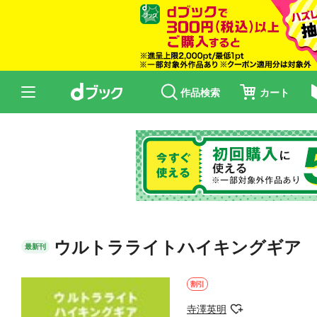
作品検索
カート
ウルトラライトハイキングギア
最新刊
割引
寺澤英明