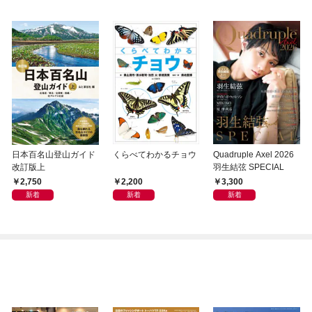
日本百名山登山ガイド
くらべてわかるチョウ
Quadruple Axel 2026
改訂版上
羽生結弦 SPECIAL
2,750
2,200
3,300
新着
新着
新着