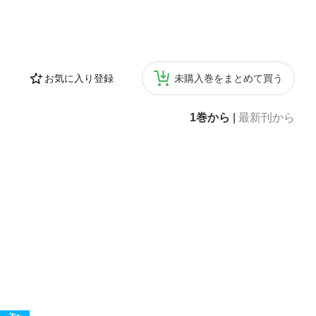
お気に入り登録
未購入巻をまとめて買う
1巻から
|
最新刊から