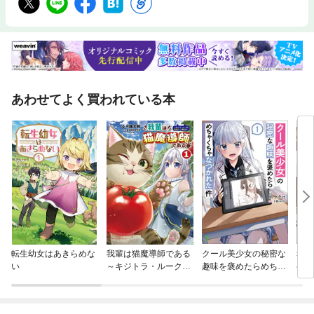
あわせてよく買われている本
転生幼女はあきらめな
我輩は猫魔導師である
クール美少女の秘密な
幸せ
い
～キジトラ・ルークの
趣味を褒めたらめちゃ
ベア
快適チート猫生活～
くちゃなつかれた件