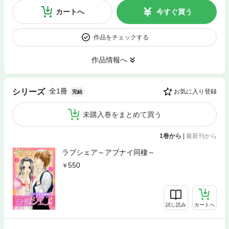
カートへ
今すぐ買う
作品をチェックする
作品情報へ
全1冊
シリーズ
お気に入り登録
完結
未購入巻をまとめて買う
1巻から
|
最新刊から
ラブシェア～アブナイ同棲～
550
試し読み
カートへ