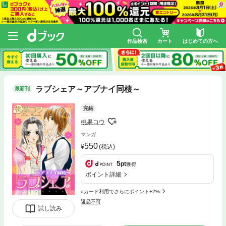
作品検索
カート
はじめての方へ
ラブシェア～アブナイ同棲～
最新刊
完結
桃果コウ
マンガ
550
(税込)
5
pt
獲得
ポイント詳細
dカード利用でさらにポイント+2%
返品不可
試し読み