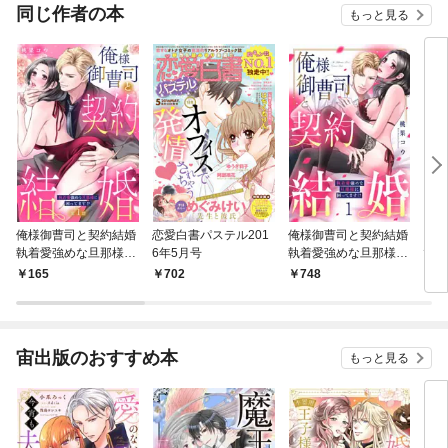
同じ作者の本
もっと見る
俺様御曹司と契約結婚
恋愛白書パステル201
俺様御曹司と契約結婚
リコ
執着愛強めな旦那様に
6年5月号
執着愛強めな旦那様に
でも
困ってます！？【単話
困ってます！？ 1【電
165
702
748
7
売】 1話
子限定おまけマンガ付
き】
宙出版のおすすめ本
もっと見る