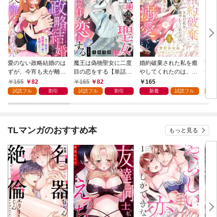
愛のない政略結婚のは
魔王は偽物聖女に二度
婚約破棄された私を癒
竜騎
ずが、今宵も夫が離し
目の恋をする【単話
やしてくれたのは、不
つが
てくれません～無骨な
売】 1話
器用王子様の溺愛でし
た悪
165
82
165
82
165
1
将軍は最愛妻に滾る恋
た【単話売】 1話
ない
試読フル
割引
試読フル
割引
新着
試読フル
試
情を注ぐ～【単話売】
1話
TLマンガのおすすめ本
もっと見る