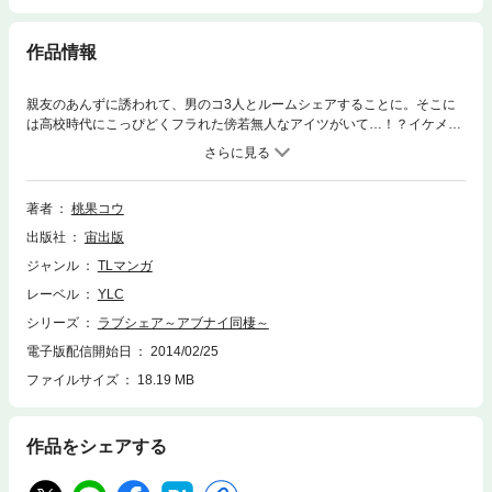
作品情報
親友のあんずに誘われて、男のコ3人とルームシェアすることに。そこに
は高校時代にこっぴどくフラれた傍若無人なアイツがいて…！？イケメン
だろーがおぼっちゃまだろーが、もう昔みたいにヤラれっぱなしじゃいな
いんだから！イマドキ男女5人のラブH模様♪
著者
桃果コウ
出版社
宙出版
ジャンル
TLマンガ
レーベル
YLC
シリーズ
ラブシェア～アブナイ同棲～
電子版配信開始日
2014/02/25
ファイルサイズ
18.19 MB
作品をシェアする