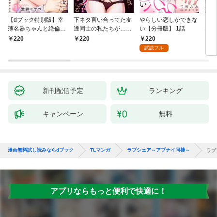
【dブック特別版】幸
下ネタ言い合ってた友
やらしい恋しかできな
「本
薄名器ちゃんと絶倫エ
達同士の私たちが…一
い【分冊版】 1話
なろ
リートくん むさぼりエ
晩中えっちしてる【TL
女が
220
220
220
2
ッチが甘すぎる（分冊
版】(1)
快感
試読フル
版） 【第1話】
た。
新刊配信予定
ランキング
キャンペーン
無料
漫画無料試し読みならdブック
TLマンガ
ラブシェア～アブナイ同棲～
ラブ
アプリならもっと便利で快適に！