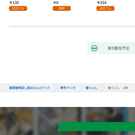
132
0
214
試読フル
無料
試読フル
新刊配信予定
漫画無料試し読みならdブック
青年マンガ
極つぶし
極つぶし 4巻