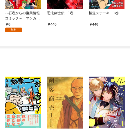
～石巻からの復興情報
忍法剣士伝 1巻
極道ステーキ 1巻
コミック～ マンガッ
タン＝デジタル Vol.1
0
440
440
無料