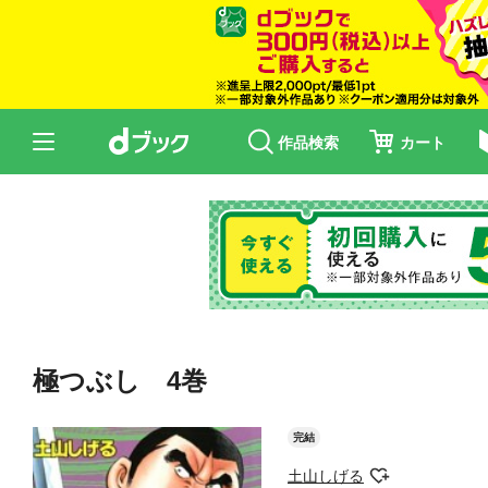
作品検索
カート
極つぶし 4巻
完結
土山しげる