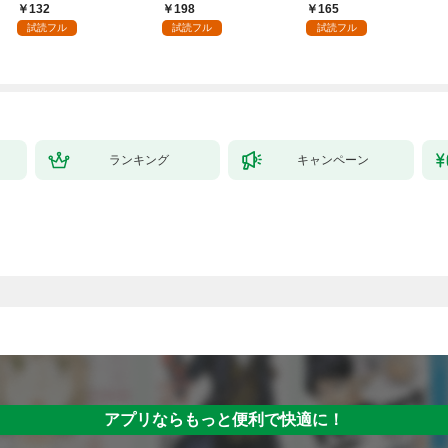
～１
かうヤツはすべてぶん
132
198
165
殴って生きる事にしま
試読フル
試読フル
試読フル
した。１
ランキング
キャンペーン
アプリならもっと便利で快適に！