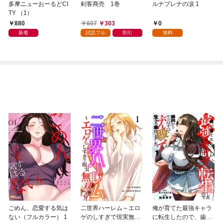
多摩ニューおーるどCI
剣客商売 1巻
ルナプレナの涙 1
TY （1）
880
607
303
0
新着
試読フル
割引
無料
ごめん、恋愛する気は
二世界ハーレム～エロ
俺が育てた最強キャラ
ない（フルカラー） 1
ゲのしすぎで現実無双
に転生したので、歯向