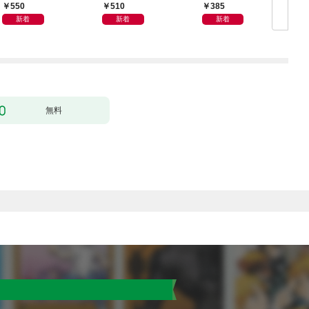
日発売）
２８合併号
550
510
385
新着
新着
新着
無料