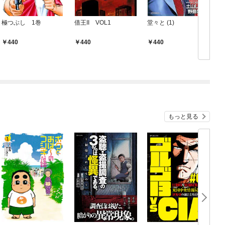
極つぶし 1巻
借王II VOL1
堂々と (1)
440
440
440
もっと見る