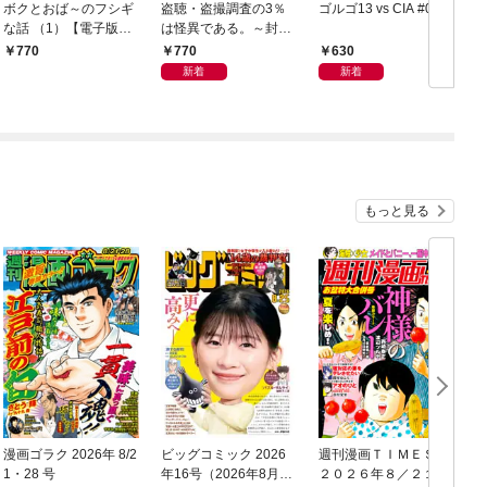
ボクとおば～のフシギ
盗聴・盗撮調査の3％
ゴルゴ13 vs CIA #01
な話 （1）【電子版特
は怪異である。～封印
典付き】
されしもの～
770
630
770
新着
新着
もっと見る
漫画ゴラク 2026年 8/2
ビッグコミック 2026
週刊漫画ＴＩＭＥＳ
1・28 号
年16号（2026年8月7
２０２６年８／２１・