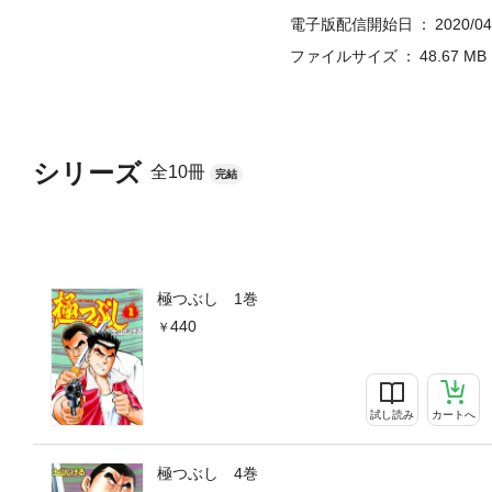
電子版配信開始日
2020/04
ファイルサイズ
48.67 MB
シリーズ
全10冊
完結
極つぶし 1巻
440
試し読み
カートへ
極つぶし 4巻