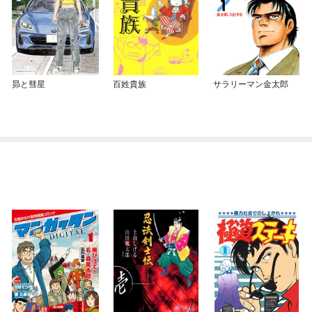
昴と彗星
百姓貴族
サラリーマン金太郎