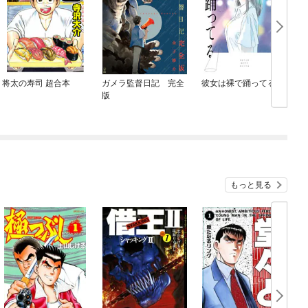
将太の寿司 超合本
ガメラ監督日記 完全
彼女は裸で踊ってる
版
もっと見る