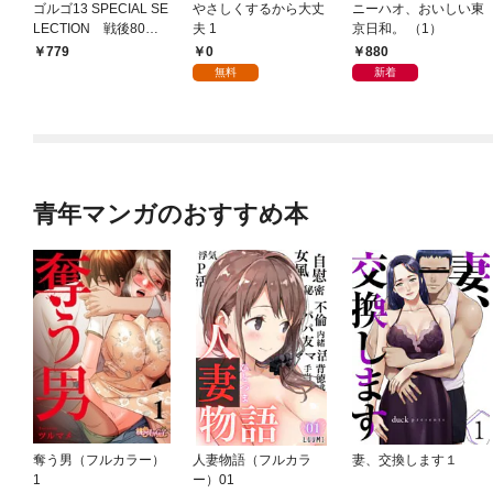
ゴルゴ13 SPECIAL SE
やさしくするから大丈
ニーハオ、おいしい東
LECTION 戦後80年
夫 1
京日和。 （1）
の光と陰
0
880
779
無料
新着
青年マンガのおすすめ本
奪う男（フルカラー）
人妻物語（フルカラ
妻、交換します１
1
ー）01