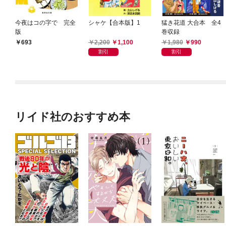
今夜はコの字で 完全
シャケ【合本版】1
猛き花道 大合本 全4
版
巻収録
2,200
1,100
1,980
990
693
割引
割引
リイド社のおすすめ本