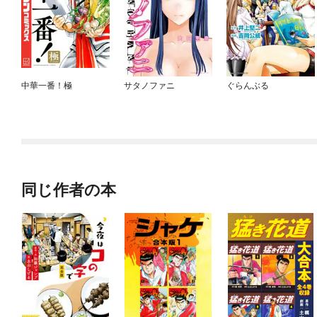
中華一番！極
サタノファニ
ぐらんぶる
同じ作者の本