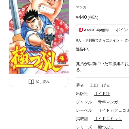
マンガ
440
(税込)
ポイン
4
pt
獲得
dカード利用でさらにポイント+2
返品不可
兆治が以前にいた常濃組のお
る。
試し読み
著者
土山しげる
出版社
リイド社
ジャンル
青年マンガ
レーベル
リイドカフェコ
掲載誌
リイドコミック
シリーズ
極つぶし