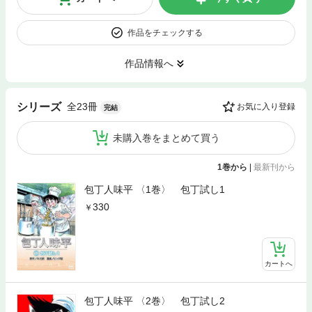
作品をチェックする
作品情報へ
全23冊
シリーズ
お気に入り登録
完結
未購入巻をまとめて買う
1巻から
|
最新刊から
包丁人味平 〈1巻〉 包丁試し1
330
カートへ
包丁人味平 〈2巻〉 包丁試し2