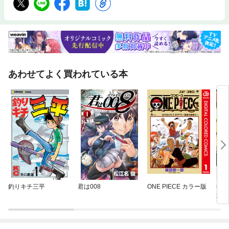
あわせてよく買われている本
釣りキチ三平
君は008
ONE PIECE カラー版
復刻
攻の