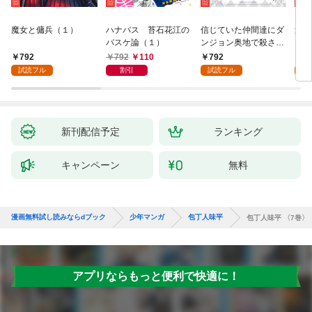
魔女と傭兵（１）
ハナバス 苔石花江の
信じていた仲間達にダ
追放
バスケ論（１）
ンジョン奥地で殺され
『自
かけたがギフト『無限
領地
792
792
110
792
7
ガチャ』でレベル９９
強の
試読フル
割引
試読フル
試
９９の仲間達を手に入
～最
れて元パーティーメン
で始
バーと世界に復讐＆
拓ス
『ざまぁ！』します！
（１
（１）
新刊配信予定
ランキング
キャンペーン
無料
漫画無料試し読みならdブック
少年マンガ
包丁人味平
包丁人味平 〈7巻〉
アプリならもっと便利で快適に！