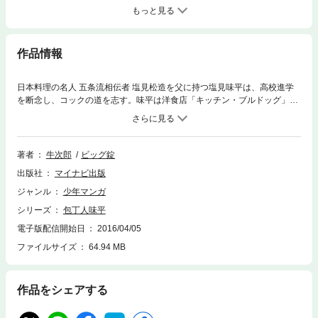
もっと見る
作品情報
日本料理の名人 五条流相伝者 塩見松造を父に持つ塩見味平は、高校進学
を断念し、コックの道を志す。味平は洋食店「キッチン・ブルドッグ」の
板場でしごかれつつ、様々な料理対決を通して成長していく。【目次】挑
戦開始の巻目には目を！の巻肉の宝分けの巻糸は舞う！の巻点心礼状の巻
著者
牛次郎
ビッグ錠
出版社
マイナビ出版
ジャンル
少年マンガ
シリーズ
包丁人味平
電子版配信開始日
2016/04/05
ファイルサイズ
64.94 MB
作品をシェアする