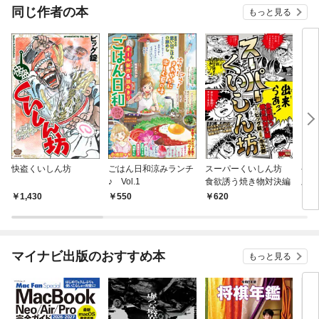
同じ作者の本
もっと見る
快盗くいしん坊
ごはん日和涼みランチ
スーパーくいしん坊
やる
♪ Vol.1
食欲誘う焼き物対決編
上
1,430
550
620
5
マイナビ出版のおすすめ本
もっと見る