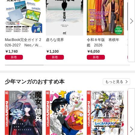
MacBook完全ガイド 2
虚ろな境界
令和８年版 将棋年
つく
026-2027 Neo／Air
鑑 2026
像生
／Pro対応
1,740
1,100
6,050
4,
新着
新着
新着
少年マンガのおすすめ本
もっと見る