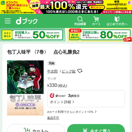
作品検索
カート
はじめての方へ
包丁人味平 〈7巻〉 点心礼勝負2
完結
牛次郎
ビッグ錠
マンガ
330
(税込)
3
pt
獲得
ポイント詳細
dカード利用でさらにポイント+2%
返品不可
カートへ
今すぐ買う