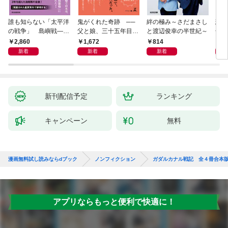
誰も知らない「太平洋
鬼がくれた奇跡 ──
絆の極み～さだまさし
悲劇
の戦争」 島嶼戦――
父と娘、三十五年目の
と渡辺俊幸の半世紀～
子 
マッカーサーとの激闘
赦し
読み
2,860
1,672
814
1,
の真実
新着
新着
新着
新刊配信予定
ランキング
キャンペーン
無料
漫画無料試し読みならdブック
ノンフィクション
ガダルカナル戦記 全４冊合本
アプリならもっと便利で快適に！