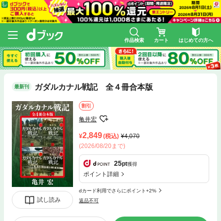
作品検索
カート
はじめての方へ
ガダルカナル戦記 全４冊合本版
最新刊
割引
亀井宏
2,849
(税込)
4,070
(2026/08/20まで)
25
pt
獲得
ポイント詳細
dカード利用でさらにポイント+2%
試し読み
返品不可