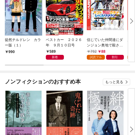
徒然チルドレン カラ
ベストカー ２０２６
信じていた仲間達にダ
魔女
ー版（１）
年 ９月１０日号
ンジョン奥地で殺され
かけたがギフト『無限
589
792
88
7
990
ガチャ』でレベル９９
新着
試読フル
割引
試
９９の仲間達を手に入
れて元パーティーメン
バーと世界に復讐＆
『ざまぁ！』します！
ノンフィクションのおすすめ本
もっと見る
（１）