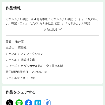
作品情報
ガダルカナル戦記 全４冊合本版『ガダルカナル戦記（一）』『ガダルカ
ナル戦記（二）』『ガダルカナル戦記（三）』『ガダルカナル戦記
（四）』収録。あの戦争において、なぜ日本は敗れたのか。戦闘の実相の
みならず、日本軍が抱えた宿命ともいえる精神構造を、生き残った将兵の
肉声をもとに解明した傑作戦記。第一巻は、米軍による本格反攻の幕開け
となったガダルカナル島急襲から、奪還のため急派された陸軍の精鋭一木
著者
亀井宏
支隊を待ち受けた悲劇までを描く。第２回（1980年）講談社ノンフィクシ
出版社
講談社
ョン賞受賞作
ジャンル
ノンフィクション
レーベル
講談社文庫
シリーズ
ガダルカナル戦記 全４冊合本版
電子版配信開始日
2025/07/10
ファイルサイズ
- MB
作品をシェアする