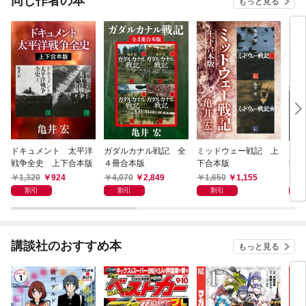
同じ作者の本
もっと見る
ドキュメント 太平洋
ガダルカナル戦記 全
ミッドウェー戦記 上
ドキ
戦争全史 上下合本版
４冊合本版
下合本版
戦争
1,320
924
4,070
2,849
1,650
1,155
7
割引
割引
割引
講談社のおすすめ本
もっと見る