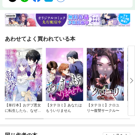
あわせてよく買われている本
【単行本】おデブ悪女
【タテヨミ】あなたは
【タテヨミ】クロユ
バッ
に転生したら、なぜか
もういりません
リ〜復讐サークル〜
ロイ
ラスボス王子様に執着
今世
されています
りが
てく
OMI