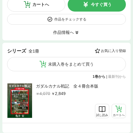
カートへ
今すぐ買う
作品をチェックする
作品情報へ
シリーズ
全1冊
お気に入り登録
未購入巻をまとめて買う
1巻から
|
最新刊から
ガダルカナル戦記 全４冊合本版
4,070
2,849
試し読み
カートへ