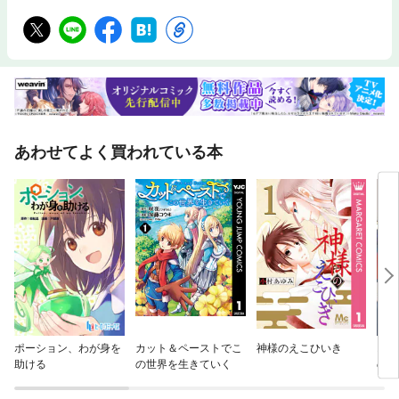
あわせてよく買われている本
ポーション、わが身を
カット＆ペーストでこ
神様のえこひいき
おじ
助ける
の世界を生きていく
のが