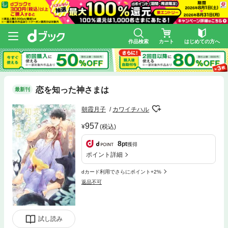
作品検索
カート
はじめての方へ
恋を知った神さまは
最新刊
朝霞月子
カワイチハル
957
(税込)
8
pt
獲得
ポイント詳細
dカード利用でさらにポイント+2%
返品不可
試し読み