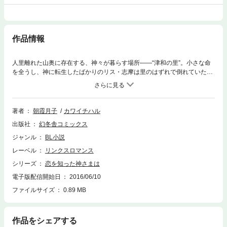
作品情報
人里離れた山奥に存在する、神々が暮らす場所――“津和の里”。小さな命
を全うし、神に転生したばかりのリス・志摩は里のはずれで倒れていたと
ころを、里の医者・櫨禅に助けられ、快復するまで里で面倒を見てもらう
ことになった。包み込むような安心感を与えてくれる櫨禅と過ごすうち、
志摩は次第に、恩人への親愛を越えた淡い恋心を抱くようになっていく。
しかし、櫨禅の側には、彼に密かに想いを寄せる昔馴染みの美しい神・千
著者
朝霞月子
カワイチハル
世がいて……？ 【おことわり】電子書籍版には、紙版に収録されている口
出版社
幻冬舎コミックス
絵・挿絵は収録されていません。イラストは表紙のみの収録となります。
ご了承ください。
ジャンル
BL小説
レーベル
リンクスロマンス
シリーズ
恋を知った神さまは
電子版配信開始日
2016/06/10
ファイルサイズ
0.89 MB
作品をシェアする