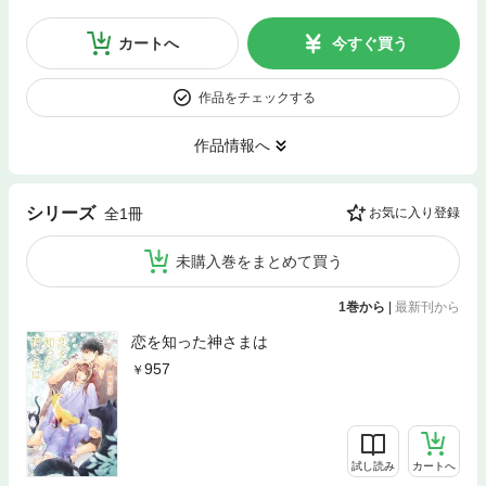
カートへ
今すぐ買う
作品をチェックする
作品情報へ
シリーズ
全1冊
お気に入り登録
未購入巻をまとめて買う
1巻から
|
最新刊から
恋を知った神さまは
957
試し読み
カートへ