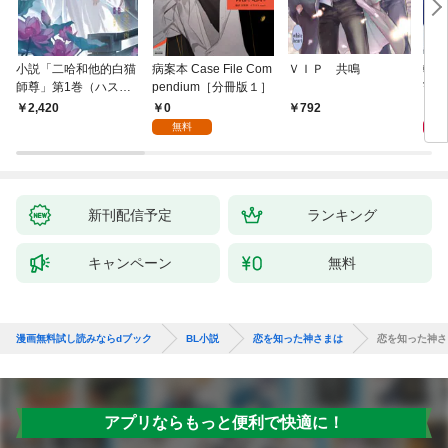
小説「二哈和他的白猫
病案本 Case File Com
ＶＩＰ 共鳴
転生
師尊」第1巻（ハスキ
pendium［分冊版１］
寵姫
ーとかれのしろねこし
0
9
2,420
792
ずん）
無料
新刊配信予定
ランキング
キャンペーン
無料
漫画無料試し読みならdブック
BL小説
恋を知った神さまは
恋を知った神さ
アプリならもっと便利で快適に！