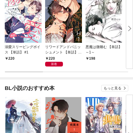
溺愛スリーピングボイ
リワードアンドパニッ
悪魔は微睡む 【単話】
リンク
ス 【単話】 #1
シュメント 【単話】
～1～
第1話
220
220
198
5
新着
BL小説のおすすめ本
もっと見る