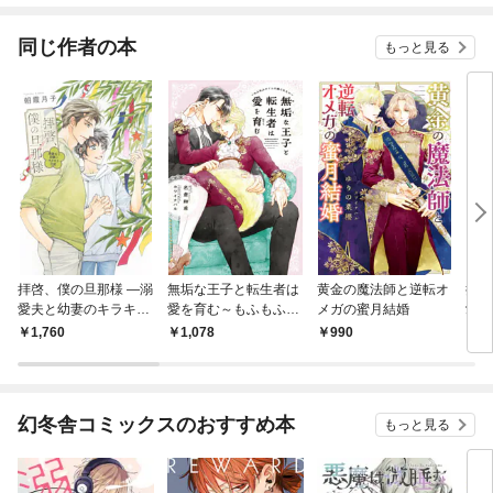
同じ作者の本
もっと見る
拝啓、僕の旦那様 ―溺
無垢な王子と転生者は
黄金の魔法師と逆転オ
拝啓
愛夫と幼妻のキラキラ
愛を育む～もふもふタ
メガの蜜月結婚
愛夫
日記― 【電子限定おま
イムに癒されたい～
ル日
1,760
1,078
990
1,
け付き＆イラスト収
まけ
録】
録】
幻冬舎コミックスのおすすめ本
もっと見る