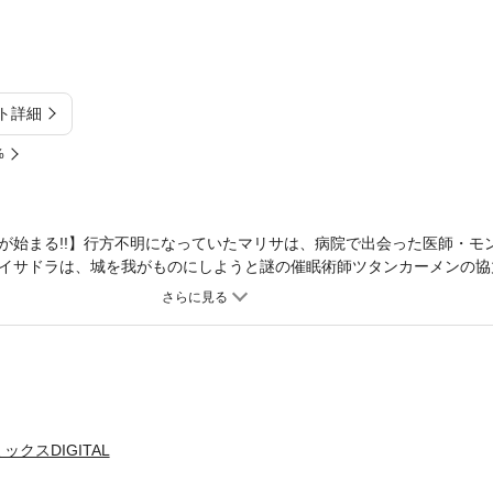
ト詳細
%
が始まる!!】行方不明になっていたマリサは、病院で出会った医師・モ
イサドラは、城を我がものにしようと謎の催眠術師ツタンカーメンの協
提示した「代償」とは…!? 少女マンガのパイオニア・わたなべまさこ
巻。
クスDIGITAL