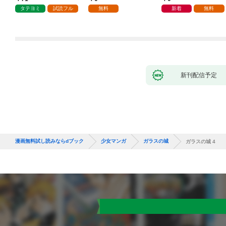
タテヨミ
試読フル
無料
新着
無料
新刊配信予定
漫画無料試し読みならdブック
少女マンガ
ガラスの城
ガラスの城 4