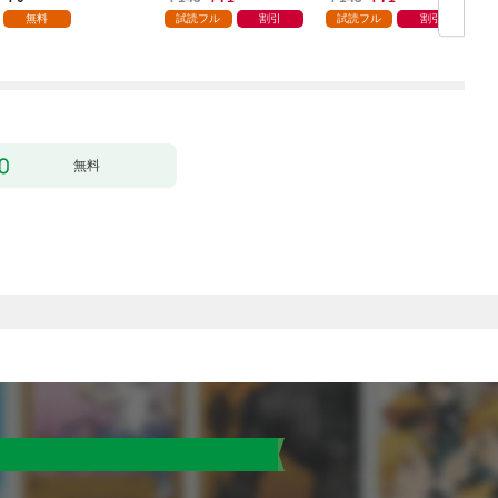
無料
試読フル
割引
試読フル
割引
無料