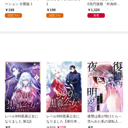
ーション 分冊版 1
1
0兆円規模「外為特
会」が生まれた謎
198
198
1,320
試読フル
試読フル
新着
レベル999黒幕公女に
レベル999黒幕公女に
復讐は夜が明けたら～
なりました 第1話
なりました【単行本
売られた私の逆転人生
版】 1巻
(1)
0
825
110
0