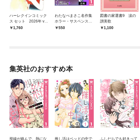
ハーレクインコミック
わたなべまさこ名作集
図書の家選書9 涙の
ス セット 2026年 vo
ホラー・サスペンス編
讃美歌
l.1061
1 聖ロザリンド 前編
1,760
550
1,100
集英社のおすすめ本
視線が絡んで、熱にな
推し活はベッドの中で
ふしだらでも好きって