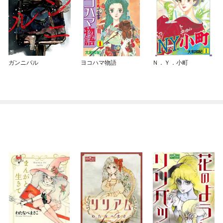
ガンニバル
ヨコハマ物語
Ｎ．Ｙ．小町