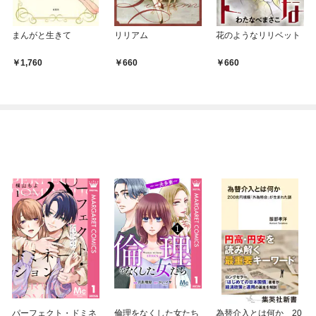
まんがと生きて
リリアム
花のようなリリベット
1,760
660
660
パーフェクト・ドミネ
倫理をなくした女たち
為替介入とは何か 20