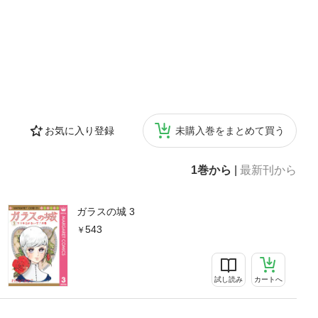
お気に入り登録
未購入巻をまとめて買う
1巻から
|
最新刊から
ガラスの城 3
543
試し読み
カートへ