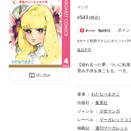
マンガ
543
(税込)
ポイン
4
pt
獲得
dカード利用でさらにポイント+2
返品不可
【崩れ去った夢、ついに転落
育み子供を身ごもる。一方、
試し読み
の殺害に介在した催眠術師が
たヨーロピアン・ロマン第4
著者
わたなべまさこ
出版社
集英社
ジャンル
少女マンガ
レーベル
マーガレットコミッ
掲載誌
週刊マーガレット