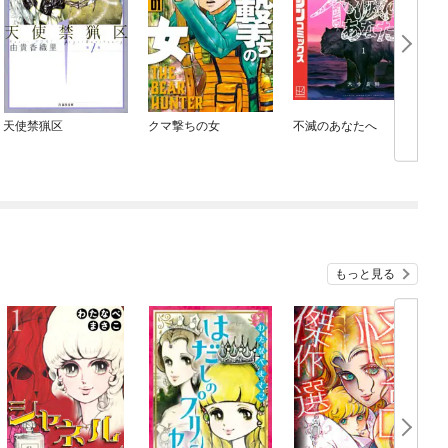
天使禁猟区
クマ撃ちの女
不滅のあなたへ
もっと見る