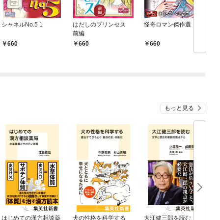
シャネルNo.5 1
はだしのプリンセス
怪奇ロマン傑作選
前編
660
660
660
もっと見る
はじめての漢方相談薬
犬の性格を科学する
大江健三郎を読む 文
ヤ