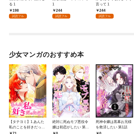
る 1
1
言って 1
198
244
244
試読フル
試読フル
試読フル
少女マンガのおすすめ本
【タテヨミ】1.あんた
絶対に死ぬモブ悪役令
死神令嬢は黒幕お兄様
私のことを好きだった
嬢は初恋がしたい 第1
を救済したい 第1話
の？
話
71
0
0