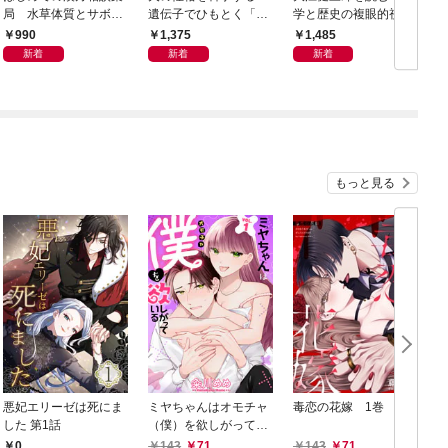
局 水草体質とサボテ
遺伝子でひもとく「最
学と歴史の複眼的視点
N
ン体質
良の友」の進化
から
990
1,375
1,485
新着
新着
新着
もっと見る
悪妃エリーゼは死にま
ミヤちゃんはオモチャ
毒恋の花嫁 1巻
した 第1話
（僕）を欲しがってい
る 1巻
0
143
71
143
71