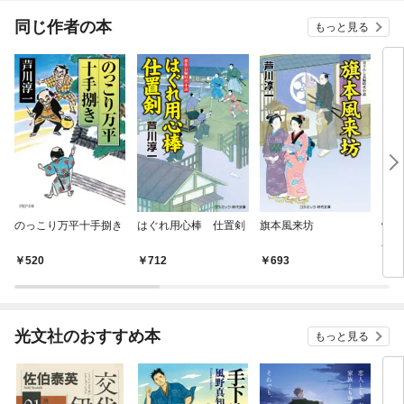
同じ作者の本
もっと見る
のっこり万平十手捌き
はぐれ用心棒 仕置剣
旗本風来坊
慟哭
之助
（一
520
712
693
6
光文社のおすすめ本
もっと見る