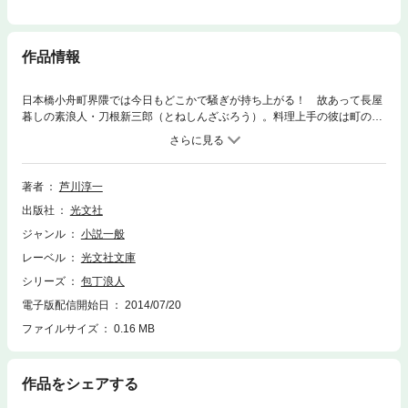
作品情報
日本橋小舟町界隈では今日もどこかで騒ぎが持ち上がる！ 故あって長屋
暮しの素浪人・刀根新三郎（とねしんざぶろう）。料理上手の彼は町の
人々に慕われ、様々な相談事にかかずらう。商家娘の恋に始まり、辻斬り
の下手人探しまで……。そして想い人のおえんに縁談が!? 鱚（きす）の
刺身、無花果（いちじく）の天麩羅、淡雪豆腐など季節を彩る美味と共
に、人情と風情に満ちあふれた時代シリーズ第4弾！
著者
芦川淳一
出版社
光文社
ジャンル
小説一般
レーベル
光文社文庫
シリーズ
包丁浪人
電子版配信開始日
2014/07/20
ファイルサイズ
0.16 MB
作品をシェアする