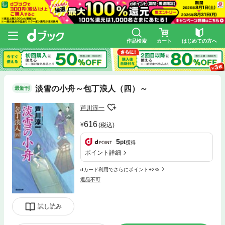
作品検索
カート
はじめての方へ
淡雪の小舟～包丁浪人（四）～
最新刊
芦川淳一
616
(税込)
5
pt
獲得
ポイント詳細
dカード利用でさらにポイント+2%
返品不可
試し読み