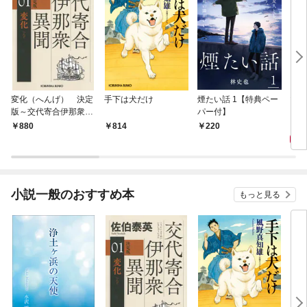
変化（へんげ） 決定
手下は犬だけ
煙たい話 1【特典ペー
マリ
版～交代寄合伊那衆異
パー付】
聞（1）～
1,
880
814
220
小説一般のおすすめ本
もっと見る