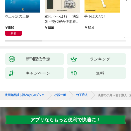
浄土ヶ浜の天使
変化（へんげ） 決定
手下は犬だけ
マリ
版～交代寄合伊那衆異
聞（1）～
550
1,
880
814
新着
新刊配信予定
ランキング
キャンペーン
無料
漫画無料試し読みならdブック
小説一般
包丁浪人
淡雪の小舟～包丁浪人（
アプリならもっと便利で快適に！