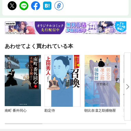
あわせてよく買われている本
南町 番外同心
勘定侍
朝比奈凜之助捕物暦
戦場
わり
こと
今は