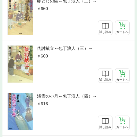
卵とじの縁～包丁浪人（二）～
660
試し読み
カートへ
仇討献立～包丁浪人（三）～
660
試し読み
カートへ
淡雪の小舟～包丁浪人（四）～
616
試し読み
カートへ