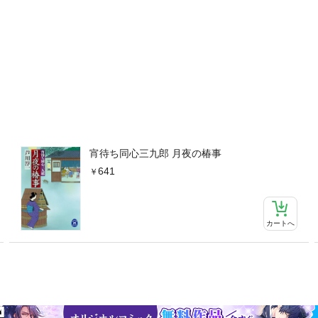
宵待ち同心三九郎 月夜の椿事
641
カートへ