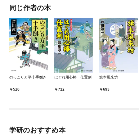
同じ作者の本
のっこり万平十手捌き
はぐれ用心棒 仕置剣
旗本風来坊
520
712
693
学研のおすすめ本