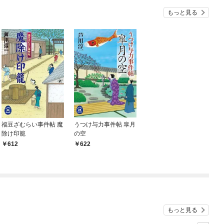
もっと見る
福豆ざむらい事件帖 魔
うつけ与力事件帖 皐月
除け印籠
の空
612
622
もっと見る