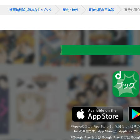
漫画無料試し読みならdブック
歴史・時代
宵待ち同心三九郎
宵待ち同心
Appleのロゴ、App Storeは、米国もしくはそ
Inc.の商標です。App Storeは、Apple In
Google Play および Google Play ロゴは Go