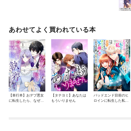
あわせてよく買われている本
【単行本】おデブ悪女
【タテヨミ】あなたは
バッドエンド目前のヒ
に転生したら、なぜか
もういりません
ロインに転生した私、
ラスボス王子様に執着
今世では恋愛するつも
されています
りがチートな兄が離し
てくれません！？@C
OMIC