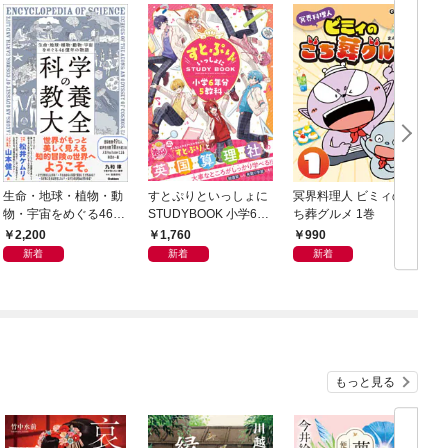
生命・地球・植物・動
すとぷりといっしょに
冥界料理人 ビミィのご
F
物・宇宙をめぐる46億
STUDYBOOK 小学6年
ち葬グルメ 1巻
年の物語 科学の教養大
分5教科
2,200
1,760
990
全
新着
新着
新着
もっと見る