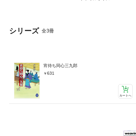
シリーズ
全3冊
宵待ち同心三九郎
631
カートへ