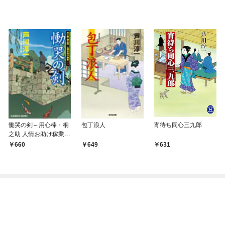
慟哭の剣～用心棒・桐
包丁浪人
宵待ち同心三九郎
之助 人情お助け稼業
（一）～
660
649
631