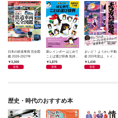
日本の鉄道車両 完全図
新レインボー はじめて
まいど！ ようかい不動
鑑 2026-2027年
ことば選び辞典 気持ち
産 203号室は、トイレ
のことば
の花子さんの部屋？
3,300
1,870
1,430
新着
新着
新着
歴史・時代のおすすめ本