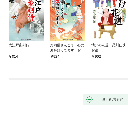
大江戸豪剣侍
お内儀さんこそ、心に
情けの花道 品川任侠
鬼を飼ってます おけ
お宿
いの戯作手帖
814
924
902
新刊配信予定