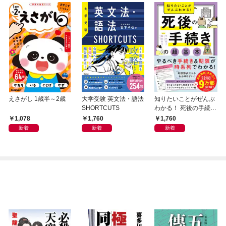
えさがし 1歳半～2歳
大学受験 英文法・語法
知りたいことがぜんぶ
SHORTCUTS
わかる！ 死後の手続き
の超基本
1,078
1,760
1,760
新着
新着
新着