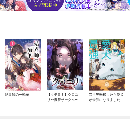
結界師の一輪華
【タテヨミ】クロユ
異世界転移したら愛犬
リ〜復讐サークル〜
が最強になりました ～
シルバーフェンリルと
俺が異世界暮らしを始
めたら～ THE COMIC