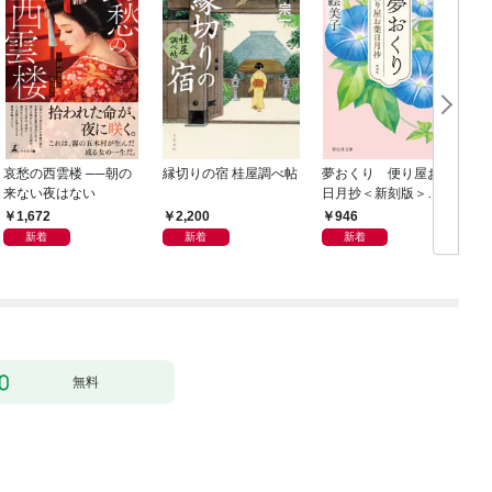
哀愁の西雲楼 ──朝の
縁切りの宿 桂屋調べ帖
夢おくり 便り屋お葉
来ない夜はない
日月抄＜新刻版＞
［1］
1,672
2,200
946
新着
新着
新着
無料