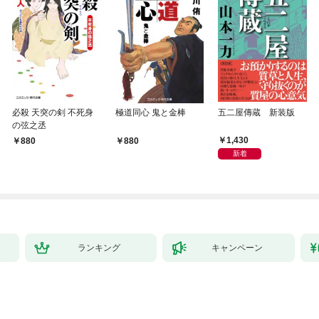
必殺 天突の剣 不死身
極道同心 鬼と金棒
五二屋傳蔵 新装版
の弦之丞
1,430
880
880
新着
ランキング
キャンペーン