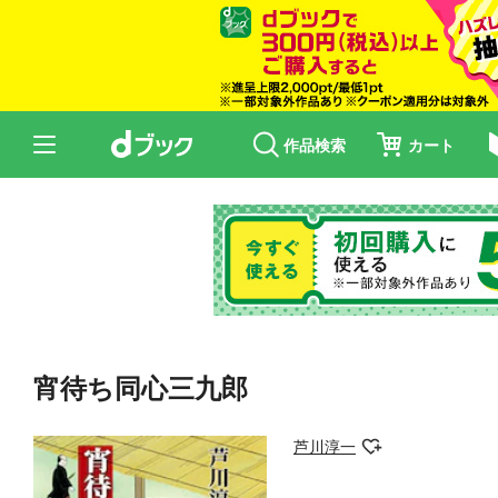
作品検索
カート
宵待ち同心三九郎
芦川淳一