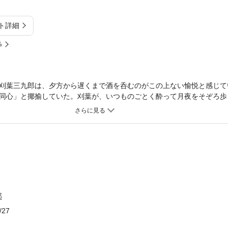
ト詳細
%
刈葉三九郎は、夕方から遅くまで酒を呑むのがこの上ない愉悦と感じて
同心」と揶揄していた。刈葉が、いつものごとく酔って月夜をそぞろ歩
…
郎
/27