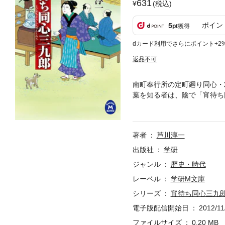
631
(税込)
ポイン
5
pt
獲得
dカード利用でさらにポイント+2
返品不可
南町奉行所の定町廻り同心・
葉を知る者は、陰で「宵待ち
楓川の傍にいる女に出逢った
著者
芦川淳一
出版社
学研
ジャンル
歴史・時代
レーベル
学研M文庫
シリーズ
宵待ち同心三九
電子版配信開始日
2012/11
ファイルサイズ
0.20 MB