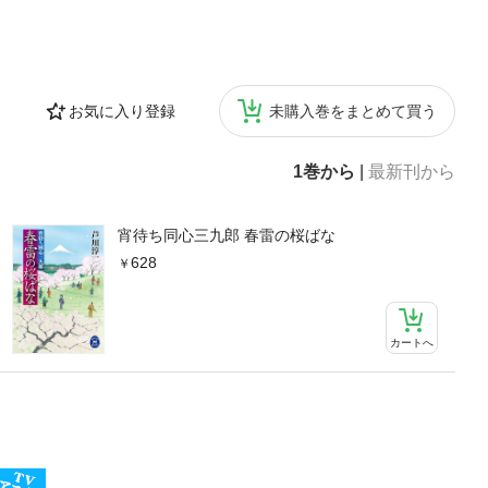
お気に入り登録
未購入巻をまとめて買う
1巻から
|
最新刊から
宵待ち同心三九郎 春雷の桜ばな
628
カートへ