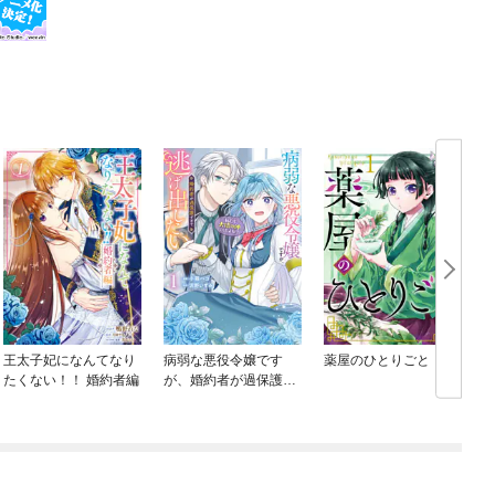
王太子妃になんてなり
病弱な悪役令嬢です
薬屋のひとりごと
たくない！！ 婚約者編
が、婚約者が過保護す
ぎて逃げ出したい(私た
ち犬猿の仲でしたよ
ね！？)