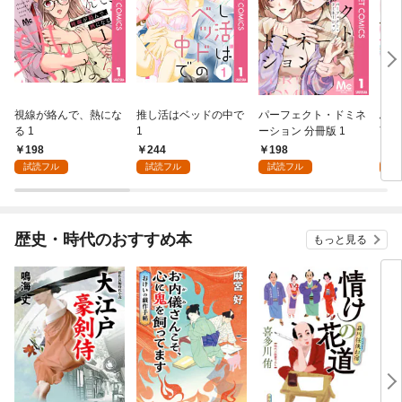
視線が絡んで、熱にな
推し活はベッドの中で
パーフェクト・ドミネ
ふし
る 1
1
ーション 分冊版 1
言っ
198
244
198
2
試読フル
試読フル
試読フル
試
歴史・時代のおすすめ本
もっと見る