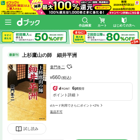
作品検索
カート
はじめての方へ
上杉鷹山の師 細井平洲
最新刊
童門冬二
660
(税込)
6
pt
獲得
ポイント詳細
dカード利用でさらにポイント+2%
返品不可
試し読み