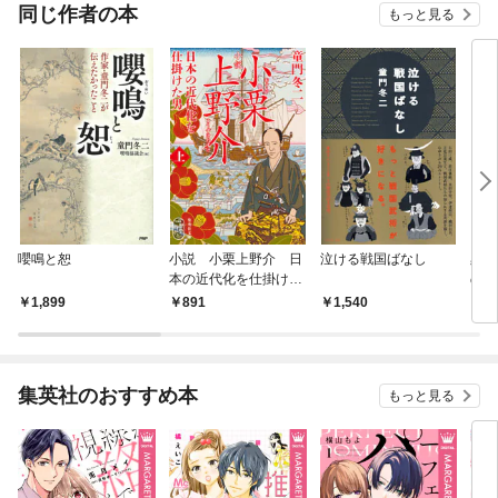
OMIC
同じ作者の本
もっと見る
嚶鳴と恕
小説 小栗上野介 日
泣ける戦国ばなし
黒田
本の近代化を仕掛けた
の軍
男 上
1,899
891
1,540
1,
集英社のおすすめ本
もっと見る