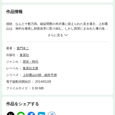
作品情報
借財、なんと十数万両。破綻間際の米沢藩に迎えられた若き藩主、上杉鷹
山は、倹約を徹底し財政改革に取り組む。しかし因習にまみれた藩の改革
は並大抵のことではない。鷹山を支えたのは｢治者は民の父母であれ｣とい
う、師の細井平洲の教えであった。｢恕――大切なのはやさしさと思いや
り｣等、日本人の美しい心を愛した”へいしゅうせんせえ”の言葉の数々。困
難なときにこそ読みたい感動の一冊。
著者
童門冬二
出版社
集英社
ジャンル
歴史・時代
レーベル
集英社文庫
シリーズ
上杉鷹山の師 細井平洲
電子版配信開始日
2014/01/28
ファイルサイズ
0.30 MB
作品をシェアする