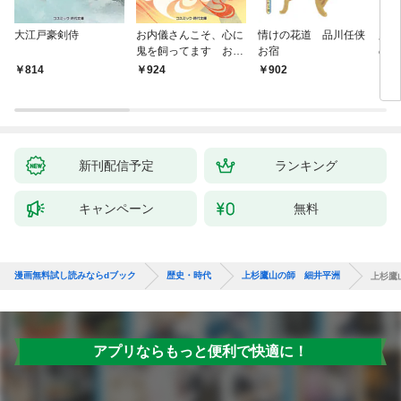
大江戸豪剣侍
お内儀さんこそ、心に
情けの花道 品川任侠
必殺
鬼を飼ってます おけ
お宿
の弦
いの戯作手帖
814
924
902
8
新刊配信予定
ランキング
キャンペーン
無料
漫画無料試し読みならdブック
歴史・時代
上杉鷹山の師 細井平洲
上杉鷹
アプリならもっと便利で快適に！