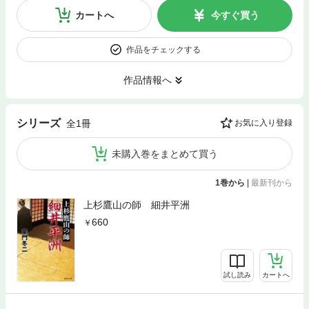
カートへ
今すぐ買う
作品をチェックする
作品情報へ
シリーズ
全1冊
お気に入り登録
未購入巻をまとめて買う
1巻から
|
最新刊から
上杉鷹山の師 細井平洲
660
試し読み
カートへ