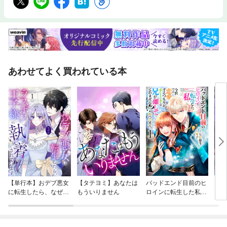
あわせてよく買われている本
【単行本】おデブ悪女
【タテヨミ】あなたは
バッドエンド目前のヒ
【タ
に転生したら、なぜか
もういりません
ロインに転生した私、
リ〜
ラスボス王子様に執着
今世では恋愛するつも
されています
りがチートな兄が離し
てくれません！？@C