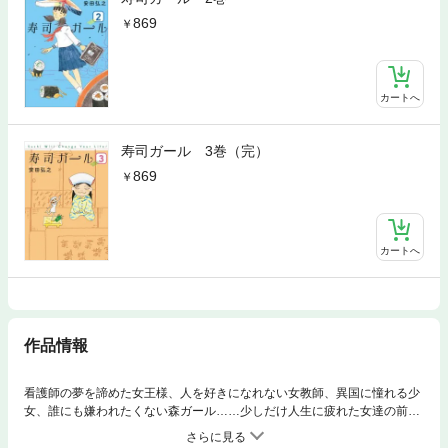
869
カートへ
寿司ガール 3巻（完）
869
カートへ
作品情報
看護師の夢を諦めた女王様、人を好きになれない女教師、異国に憧れる少
女、誰にも嫌われたくない森ガール……少しだけ人生に疲れた女達の前
に、お寿司のネタを頭にのせた「寿司ガール」がそっと現れる。「私を見
てくれている相手」を得た女達は少しだけ前を向くようになり——？ 「シ