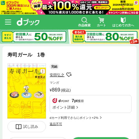
作品検索
カート
はじめての方へ
寿司ガール 1巻
完結
安田弘之
マンガ
869
(税込)
7
pt
獲得
ポイント詳細
dカード利用でさらにポイント+2%
返品不可
試し読み