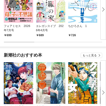
フォアミセス 2026
エレガンスイブ 202
ちひろさん 1
アフ
年7月号
6年4月号
ＨＲ
９８
699
689
726
7
（春
新潮社のおすすめ本
もっと見る