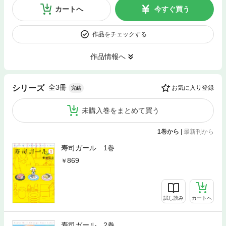
カートへ
今すぐ買う
作品をチェックする
作品情報へ
全3冊
シリーズ
お気に入り登録
完結
未購入巻をまとめて買う
1巻から
|
最新刊から
寿司ガール 1巻
869
試し読み
カートへ
寿司ガール 2巻