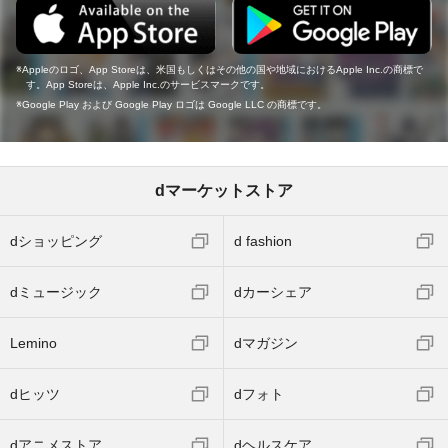
Appleのロゴ、App Storeは、米国もしくはその他の国や地域におけるApple Inc.の商標で
す。App Storeは、Apple Inc.のサービスマークです。
Google Play および Google Play ロゴは Google LLC の商標です。
dマーケットストア
dショッピング
d fashion
dミュージック
dカーシェア
Lemino
dマガジン
dヒッツ
dフォト
dアニメストア
dヘルスケア