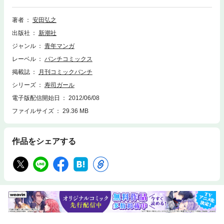
ョムニ」「ちひろ」で女心を描き出した安田弘之の新たなる代表作。今を
生きる全ての女性を応援する人間賛歌！
著者
安田弘之
出版社
新潮社
ジャンル
青年マンガ
レーベル
バンチコミックス
掲載誌
月刊コミックバンチ
シリーズ
寿司ガール
電子版配信開始日
2012/06/08
ファイルサイズ
29.36 MB
作品をシェアする