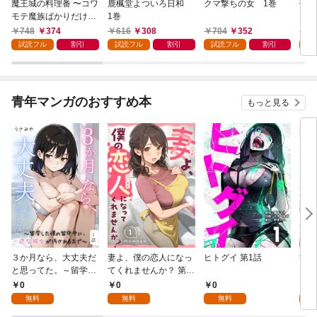
魔王城の料理番 〜コワ
鹿楓堂よついろ日和
クマ撃ちの女 1巻
俺の
モテ魔族ばかりだけ
1巻
ンビ
ど、ホワイトな職場で
る 
748
374
616
308
704
352
7
す〜 1巻
試読フル
割引
試読フル
割引
試読フル
割引
試
青年マンガのおすすめ本
もっと見る
３か月なら、大丈夫だ
妻よ、僕の恋人になっ
ヒトグイ 第1話
世界
と思ってた。～留学し
てくれませんか？ 第1
レベ
た僕の留守中に、一途
話
0
0
0
0
な彼女が汚されるまで
無料
無料
無料
～ 1話