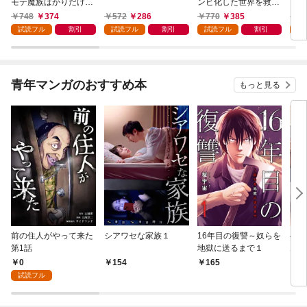
モテ魔族ばかりだけ
ンビ化した世界を救え
ど、ホワイトな職場で
る 1巻
748
374
572
286
770
385
7
す〜 1巻
試読フル
割引
試読フル
割引
試読フル
割引
試
青年マンガのおすすめ本
もっと見る
前の住人がやって来た
シアワセな家族１
16年目の復讐～奴らを
ベイ
第1話
地獄に送るまで１
エブ
版】
0
154
165
2
試読フル