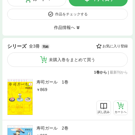
作品をチェックする
作品情報へ
全3冊
シリーズ
お気に入り登録
完結
未購入巻をまとめて買う
1巻から
|
最新刊から
寿司ガール 1巻
869
試し読み
カートへ
寿司ガール 2巻