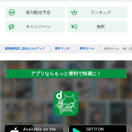
新刊配信予定
ランキング
キャンペーン
無料
漫画無料試し読みならdブック
青年マンガ
寿司ガール
寿司ガール 3巻（
アプリならもっと便利で快適に！