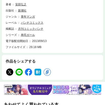
ーミング・ストーリー完結巻！
著者
安田弘之
出版社
新潮社
ジャンル
青年マンガ
レーベル
バンチコミックス
掲載誌
月刊コミックバンチ
シリーズ
寿司ガール
電子版配信開始日
2013/09/13
ファイルサイズ
29.18 MB
作品をシェアする
あわせてよく買われている本