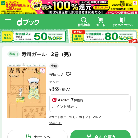
作品検索
カート
はじめての方へ
寿司ガール 3巻（完）
最新刊
完結
安田弘之
マンガ
869
(税込)
7
pt
獲得
ポイント詳細
dカード利用でさらにポイント+2%
返品不可
カートへ
今すぐ買う