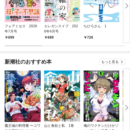
フォアミセス 2026
エレガンスイブ 202
ちひろさん 1
アフ
年7月号
6年4月号
ＨＲ
９８
699
689
726
7
（春
新潮社のおすすめ本
もっと見る
魔王城の料理番 〜コワ
山と食欲と私 1巻
俺のワクチンだけがゾ
クマ