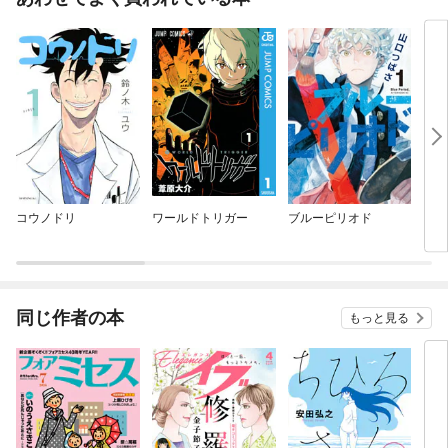
コウノドリ
ワールドトリガー
ブルーピリオド
ミス
同じ作者の本
もっと見る