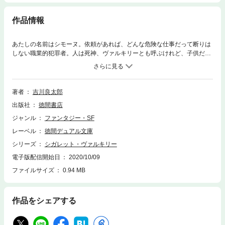
作品情報
あたしの名前はシモーヌ。依頼があれば、どんな危険な仕事だって断りは
しない職業的犯罪者。人は死神、ヴァルキリーとも呼ぶけれど、子供だけ
は殺さないのが信条。そんなあたしが、逃走することになるなんて―。凶
刃を振るい、無敵を誇る殺人者ギイとの戦闘が、地中海に浮かぶ人工島“パ
サージュ・ド・リラダン”で繰り広げられる!SF新人賞受賞の新鋭がおく
る、書き下ろし最新作。
著者
吉川良太郎
出版社
徳間書店
ジャンル
ファンタジー・SF
レーベル
徳間デュアル文庫
シリーズ
シガレット・ヴァルキリー
電子版配信開始日
2020/10/09
ファイルサイズ
0.94 MB
作品をシェアする