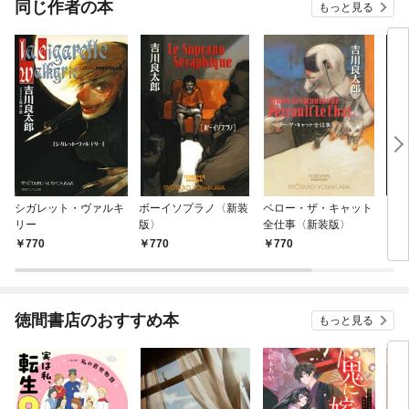
同じ作者の本
もっと見る
シガレット・ヴァルキ
ボーイソプラノ〈新装
ペロー・ザ・キャット
ＳＦ
リー
版〉
全仕事〈新装版〉
770
770
770
1,
徳間書店のおすすめ本
もっと見る