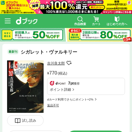
作品検索
カート
はじめての方へ
シガレット・ヴァルキリー
最新刊
吉川良太郎
770
(税込)
7
pt
獲得
ポイント詳細
dカード利用でさらにポイント+2%
返品不可
試し読み