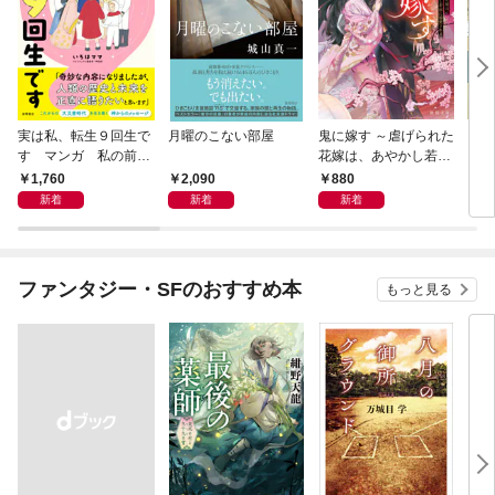
実は私、転生９回生で
月曜のこない部屋
鬼に嫁す ～虐げられた
さば
す マンガ 私の前世
花嫁は、あやかし若頭
〈新
物語
に溺愛される～
1,760
2,090
880
9
新着
新着
新着
ファンタジー・SFのおすすめ本
もっと見る