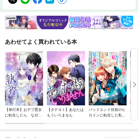
あわせてよく買われている本
【単行本】おデブ悪女
【タテヨミ】あなたは
バッドエンド目前のヒ
結界
に転生したら、なぜか
もういりません
ロインに転生した私、
ラスボス王子様に執着
今世では恋愛するつも
されています
りがチートな兄が離し
てくれません！？@C
OMIC