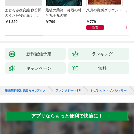
まどろみ改変線 数分間
最後の薬師 災厄の村
八月の御所グラウンド
黒い
のうたた寝が暴く、18
と九十九の書
0度反転した世界の謎
779
8
￥1,320
799
新着
新刊配信予定
ランキング
キャンペーン
無料
漫画無料試し読みならdブック
ファンタジー・SF
シガレット・ヴァルキリー
アプリならもっと便利で快適に！