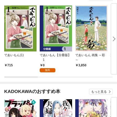
であいもん(1)
であいもん【分冊版】
であいもん 画集 ～彩
京洛
1
～
0
715
3,850
6
無料
KADOKAWAのおすすめ本
もっと見る