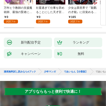
万年ヒラ教師の支援魔
社畜過ぎて仕事を辞め
少女は異世界で『殺戮
魔王
術師、最強の賢者にな
ることにした天才宮廷
の才能』に目覚める
者パ
る～不人気の支援魔術
魔術師～辺境の地でス
(話売り) #1
やっ
0
0
165
2
師は給料泥棒だと魔術
ローライフを夢見る
試読フル
試読フル
試読フル
大学をクビになった
が、不届き者を倒して
が、出世した元教え子
いたら『最果ての魔
たちのおかげで何も困
女』と呼ばれるように
らない件～ 第1話
なる～ 第1話
新刊配信予定
ランキング
キャンペーン
無料
漫画無料試し読みならdブック
少年マンガ
であいもん【分冊版】
であいも
アプリならもっと便利で快適に！