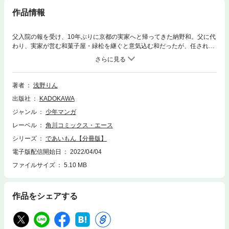
作品情報
父入院の報を受け、10年ぶりに京都の実家へと帰ってきた納野和。父に代
わり、実家が営む和菓子屋・緑松を継ぐと意気込む和だったが、任された
のは店ではなく、跡継ぎと呼ばれる少女・雪平一果の父親代わりで…。分
冊版第75弾。
著者
浅野りん
出版社
KADOKAWA
ジャンル
少年マンガ
レーベル
角川コミックス・エース
シリーズ
であいもん【分冊版】
電子版配信開始日
2022/04/04
ファイルサイズ
5.10 MB
作品をシェアする