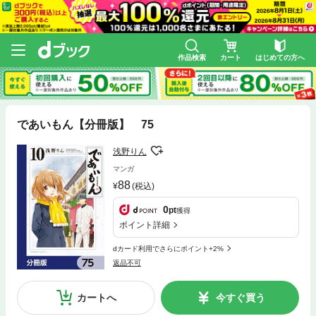
作品検索
カート
はじめての方へ
であいもん【分冊版】 75
浅野りん
マンガ
88
(税込)
0
pt
獲得
ポイント詳細
dカード利用でさらにポイント+2%
返品不可
カートへ
今すぐ買う