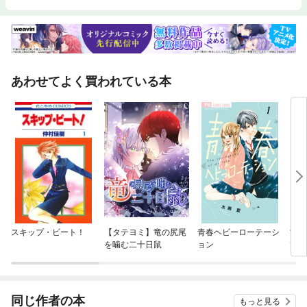
あわせてよく買われている本
スキップ・ビート！
【タテヨミ】竜の尻尾
青春ヘビーローテーシ
古見
を噛む二十日鼠
ョン
です
同じ作者の本
もっと見る