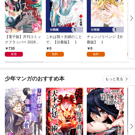
【電子版】月刊コミッ
これは我々夫婦のこと
チェンジリベンジ【分
チェ
クフラッパー 2026年9
で、【分冊版】 1
冊版】 1
月号
730
0
0
7
新着
無料
無料
試
少年マンガのおすすめ本
もっと見る