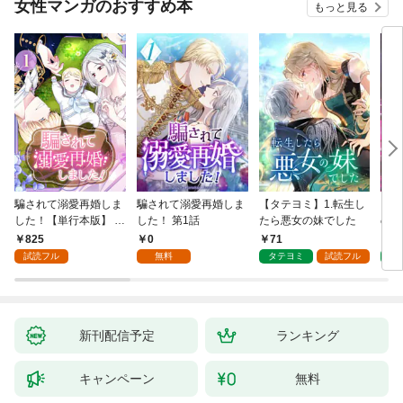
女性マンガのおすすめ本
もっと見る
騙されて溺愛再婚しま
騙されて溺愛再婚しま
【タテヨミ】1.転生し
【タ
した！【単行本版】 1
した！ 第1話
たら悪女の妹でした
の私
巻
825
0
71
7
試読フル
無料
タテヨミ
試読フル
タ
新刊配信予定
ランキング
キャンペーン
無料