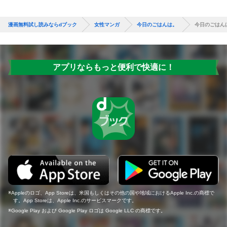
漫画無料試し読みならdブック
女性マンガ
今日のごはんは。
今日のごはん
アプリならもっと便利で快適に！
Appleのロゴ、App Storeは、米国もしくはその他の国や地域におけるApple Inc.の商標で
す。App Storeは、Apple Inc.のサービスマークです。
Google Play および Google Play ロゴは Google LLC の商標です。