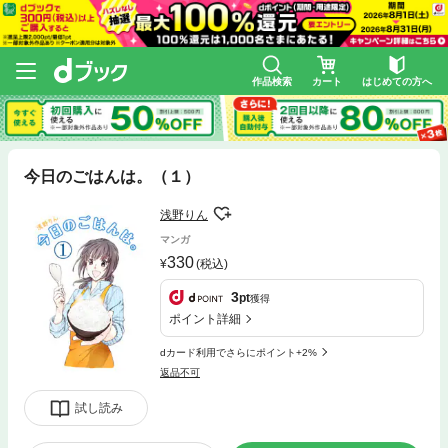
作品検索
カート
はじめての方へ
今日のごはんは。（１）
浅野りん
マンガ
330
(税込)
3
pt
獲得
ポイント詳細
dカード利用でさらにポイント+2%
返品不可
試し読み