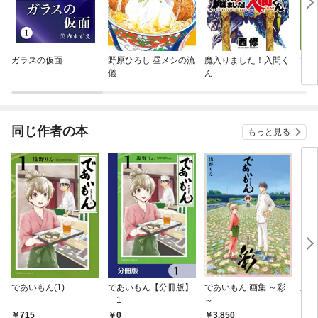
ガラスの仮面
野原ひろし 昼メシの流
魔入りました！入間く
であ
儀
ん
同じ作者の本
もっと見る
であいもん(1)
であいもん【分冊版】
であいもん 画集 ～彩
京洛
1
～
0
715
3,850
6