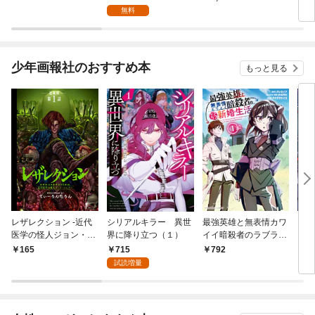
無料
少年画報社のおすすめ本
もっと見る
レザレクション -近代
シリアルキラー 異世
最強英雄と無表情カワ
シリ
医学の怪人ジョン・ハ
界に降り立つ（１）
イイ暗殺者のラブラブ
に降
ンター- 連載版 第1話
新婚生活 １巻
トル
715
165
792
7
少年の眼
試読増量