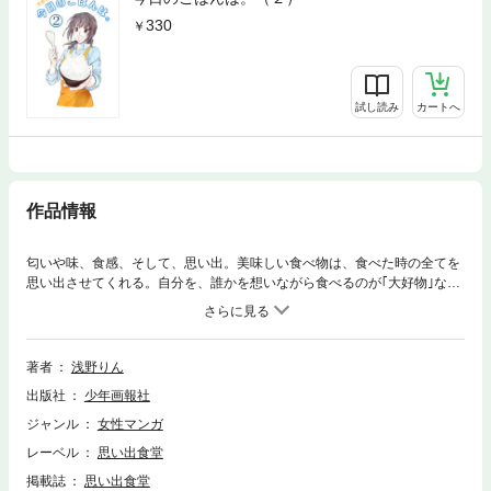
330
試し読み
カートへ
作品情報
匂いや味、食感、そして、思い出。美味しい食べ物は、食べた時の全てを
思い出させてくれる。自分を、誰かを想いながら食べるのが｢大好物｣なん
だ。さて、今日のごはんは…?｢であいもん｣(角川コミックス･エース)の浅
野りんが描き出すかけがないのない記憶と食の物語! ※この作品は｢思い出
食堂｣シリーズに掲載された作品を一部修正し、再編集したものです。
著者
浅野りん
出版社
少年画報社
ジャンル
女性マンガ
レーベル
思い出食堂
掲載誌
思い出食堂